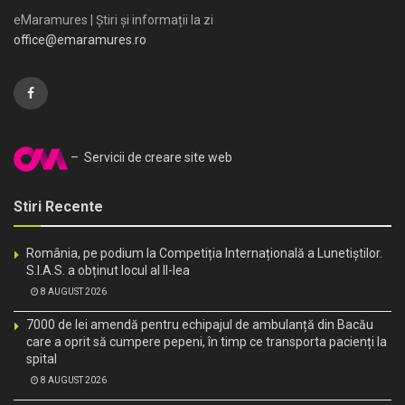
eMaramures | Știri și informații la zi
office@emaramures.ro
– Servicii de creare site web
Stiri Recente
România, pe podium la Competiția Internațională a Lunetiștilor.
S.I.A.S. a obținut locul al II-lea
8 AUGUST 2026
7000 de lei amendă pentru echipajul de ambulanță din Bacău
care a oprit să cumpere pepeni, în timp ce transporta pacienți la
spital
8 AUGUST 2026