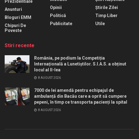
Prezidentiale
Opinii
Știrile Zilei
Anunturi
Politică
Timp Liber
Bloguri EMM
Publicitate
Utile
Chipuri De
Poveste
Stiri recente
România, pe podium la Competiția
Internațională a Lunetiștilor. S.I.A.S. a obținut
locul al II-lea
8 AUGUST 2026
7000 de lei amendă pentru echipajul de
ambulanță din Bacău care a oprit să cumpere
pepeni, în timp ce transporta pacienți la spital
8 AUGUST 2026