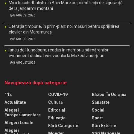
Micii baschetbaliști din Baia Mare au primit lecții de siguranță
de la jandarmii montani
8 AUGUST 2026
Literația timpurie, în prim-plan: noi măsuri pentru sprijinirea
elevilor din Maramureș
8 AUGUST 2026
Iancu de Hunedoara, readus în memoria băimărenilor:
eveniment dedicat voievodului la Muzeul Județean
8 AUGUST 2026
Navighează după categorie
112
COVID-19
Război În Ucraina
Actualitate
Cultură
Sănătate
Alegeri
Editorial
Social
Europarlamentare
Educaţie
Sport
Alegeri Locale
Fără Categorie
Știri Externe
Alegeri
Monden
Știri Naționale