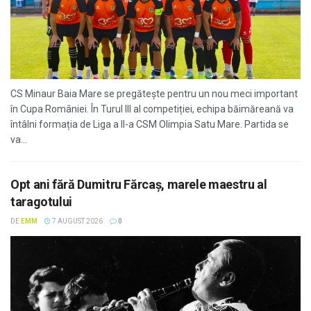
CS Minaur Baia Mare se pregătește pentru un nou meci important
în Cupa României. În Turul III al competiției, echipa băimăreană va
întâlni formația de Liga a II-a CSM Olimpia Satu Mare. Partida se
va...
Opt ani fără Dumitru Fărcaș, marele maestru al
taragotului
DE
EMM
7 AUGUST 2026
0