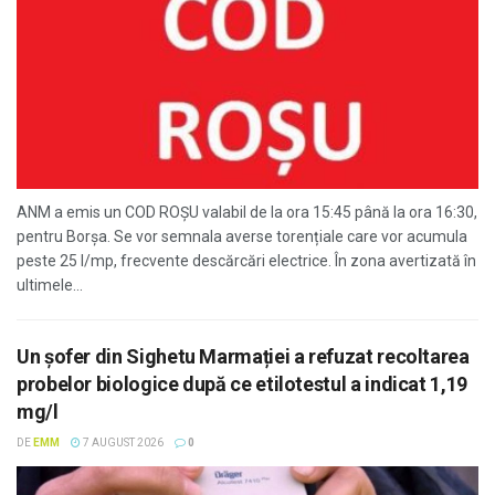
ANM a emis un COD ROȘU valabil de la ora 15:45 până la ora 16:30,
pentru Borșa. Se vor semnala averse torențiale care vor acumula
peste 25 l/mp, frecvente descărcări electrice. În zona avertizată în
ultimele...
Un șofer din Sighetu Marmației a refuzat recoltarea
probelor biologice după ce etilotestul a indicat 1,19
mg/l
DE
EMM
7 AUGUST 2026
0