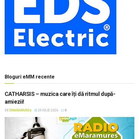
Bloguri eMM recente
CATHARSIS – muzica care îți dă ritmul după-
amiezii!
DE
EMARAMUREȘ
29 IULIE 2026
0