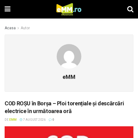
Acasa
Autor
eMM
COD ROȘU în Borșa – Ploi torențiale și descărcări
electrice în următoarea oră
DE
EMM
7 AUGUST 2026
0