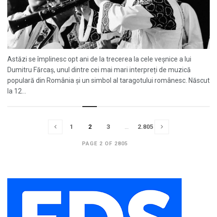
Astăzi se împlinesc opt ani de la trecerea la cele veșnice a lui
Dumitru Fărcaș, unul dintre cei mai mari interpreți de muzică
populară din România și un simbol al taragotului românesc. Născut
la 12...
1
2
3
…
2.805
PAGE 2 OF 2805