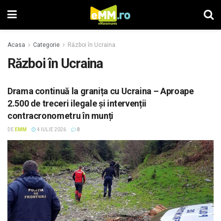
Acasa
Categorie
Război în Ucraina
Război în Ucraina
Drama continuă la granița cu Ucraina – Aproape
2.500 de treceri ilegale și intervenții
contracronometru în munți
DE
EMM
4 IULIE 2026
0