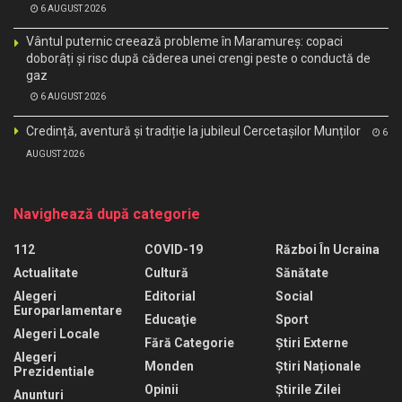
6 AUGUST 2026
Vântul puternic creează probleme în Maramureș: copaci
doborâți și risc după căderea unei crengi peste o conductă de
gaz
6 AUGUST 2026
Credință, aventură și tradiție la jubileul Cercetașilor Munților
6
AUGUST 2026
Navighează după categorie
112
COVID-19
Război În Ucraina
Actualitate
Cultură
Sănătate
Alegeri
Editorial
Social
Europarlamentare
Educaţie
Sport
Alegeri Locale
Fără Categorie
Știri Externe
Alegeri
Monden
Știri Naționale
Prezidentiale
Opinii
Știrile Zilei
Anunturi