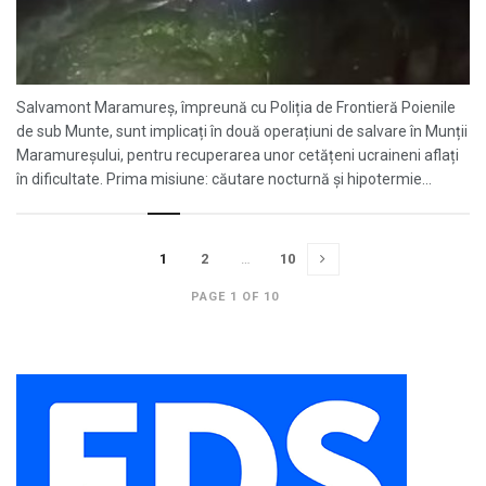
Salvamont Maramureș, împreună cu Poliția de Frontieră Poienile
de sub Munte, sunt implicați în două operațiuni de salvare în Munții
Maramureșului, pentru recuperarea unor cetățeni ucraineni aflați
în dificultate. Prima misiune: căutare nocturnă și hipotermie...
1
2
…
10
PAGE 1 OF 10