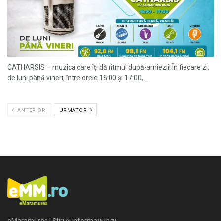
CATHARSIS – muzica care îți dă ritmul după-amiezii! În fiecare zi,
de luni până vineri, între orele 16:00 și 17:00,...
ANTERIOR
URMATOR
eMaramures | Știri și informații la zi