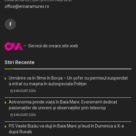
office@emaramures.ro
– Servicii de creare site web
Stiri Recente
Urmărire ca în filme în Borșa – Un șofer cu permisul suspendat
a intrat cu mașina în autospeciala Poliției
6 AUGUST 2026
Astronomia prinde viață în Baia Mare. Eveniment dedicat
pasionaților de univers și observațiilor prin telescop
6 AUGUST 2026
PS Vasile Bizău va sluji în Baia Mare și Ieud în Duminica a X-a
după Rusalii