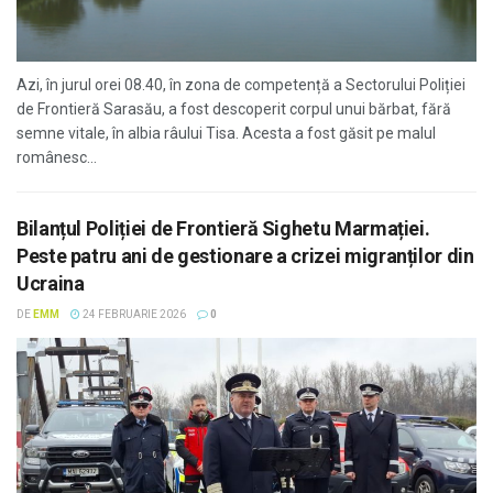
Azi, în jurul orei 08.40, în zona de competență a Sectorului Poliției
de Frontieră Sarasău, a fost descoperit corpul unui bărbat, fără
semne vitale, în albia râului Tisa. Acesta a fost găsit pe malul
românesc...
Bilanțul Poliției de Frontieră Sighetu Marmației.
Peste patru ani de gestionare a crizei migranților din
Ucraina
DE
EMM
24 FEBRUARIE 2026
0