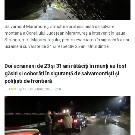
Salvamont Maramureș, structura profesionistă de salvare
montană a Consiliului Judeţean Maramureş a intervenit în şaua
Strunga, m-ții Maramureșului, pentru evacuarea în siguranță a doi
ucraineni cu vârste de 24 și respectiv 25 ani. Unul dintre...
Doi ucraineni de 23 și 31 ani rătăciți în munți au fost
găsiți și coborâți în siguranță de salvamontiști și
polițiști de frontieră
DE
EMM
12 SEPTEMBRIE 2025
0