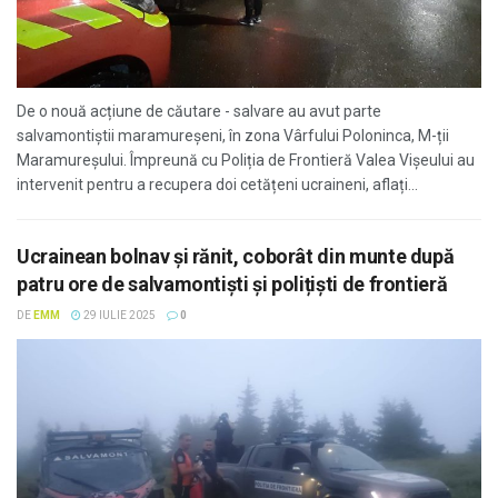
De o nouă acțiune de căutare - salvare au avut parte
salvamontiștii maramureșeni, în zona Vârfului Poloninca, M-ții
Maramureșului. Împreună cu Poliția de Frontieră Valea Vișeului au
intervenit pentru a recupera doi cetățeni ucraineni, aflați...
Ucrainean bolnav și rănit, coborât din munte după
patru ore de salvamontiști și polițiști de frontieră
DE
EMM
29 IULIE 2025
0