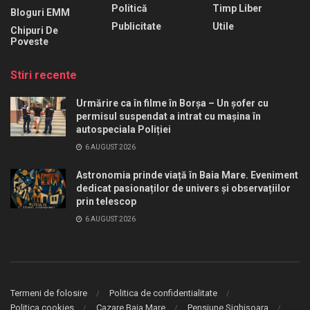
Politică
Timp Liber
Bloguri EMM
Publicitate
Utile
Chipuri De
Poveste
Stiri recente
Urmărire ca în filme în Borșa – Un șofer cu
permisul suspendat a intrat cu mașina în
autospeciala Poliției
6 AUGUST 2026
Astronomia prinde viață în Baia Mare. Eveniment
dedicat pasionaților de univers și observațiilor
prin telescop
6 AUGUST 2026
Termeni de folosire
Politica de confidentialitate
Politica cookies
Cazare Baia Mare
Pensiune Sighișoara