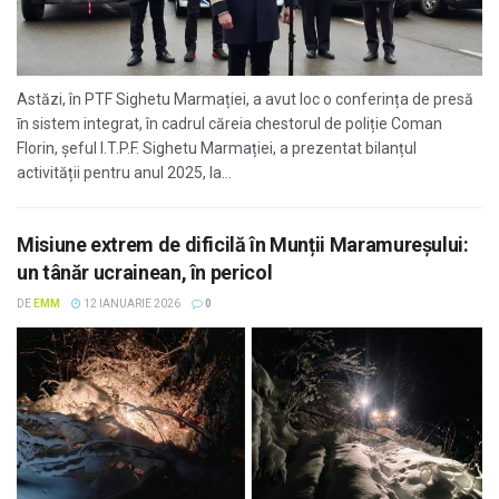
Astăzi, în PTF Sighetu Marmației, a avut loc o conferința de presă
īn sistem integrat, în cadrul căreia chestorul de poliție Coman
Florin, șeful I.T.P.F. Sighetu Marmației, a prezentat bilanțul
activității pentru anul 2025, la...
Misiune extrem de dificilă în Munții Maramureșului:
un tânăr ucrainean, în pericol
DE
EMM
12 IANUARIE 2026
0