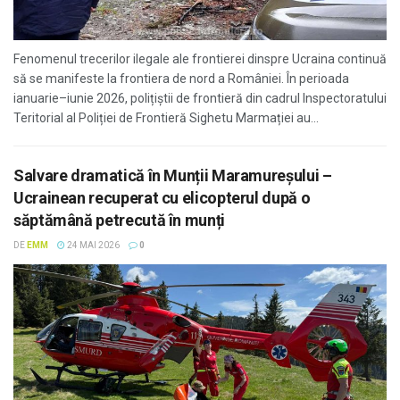
Fenomenul trecerilor ilegale ale frontierei dinspre Ucraina continuă
să se manifeste la frontiera de nord a României. În perioada
ianuarie–iunie 2026, polițiștii de frontieră din cadrul Inspectoratului
Teritorial al Poliției de Frontieră Sighetu Marmației au...
Salvare dramatică în Munții Maramureșului –
Ucrainean recuperat cu elicopterul după o
săptămână petrecută în munți
DE
EMM
24 MAI 2026
0