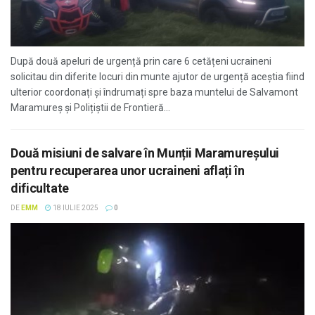
După două apeluri de urgență prin care 6 cetățeni ucraineni
solicitau din diferite locuri din munte ajutor de urgență aceștia fiind
ulterior coordonați și îndrumați spre baza muntelui de Salvamont
Maramureș și Polițiștii de Frontieră...
Două misiuni de salvare în Munții Maramureșului
pentru recuperarea unor ucraineni aflați în
dificultate
DE
EMM
18 IULIE 2025
0