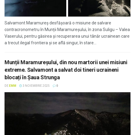
Salvamont Maramureș desfășoară o misiune de salvare
contracronometru în Munții Maramureșului, în zona Suligu – Valea
Vaserului, pentru găsirea și recuperarea unui tânăr ucrainean care
a trecut ilegal frontiera și se află singur, în stare...
Munții Maramureșului, din nou martorii unei misiuni
extreme. Salvamont a salvat doi tineri ucraineni
blocați în Șaua Strunga
DE
EMM
3 NOIEMBRIE 2025
0