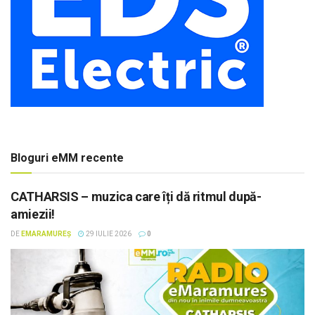
Bloguri eMM recente
CATHARSIS – muzica care îți dă ritmul după-
amiezii!
DE
EMARAMUREȘ
29 IULIE 2026
0