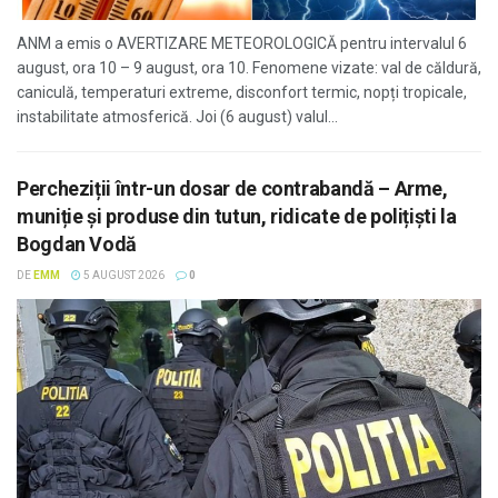
ANM a emis o AVERTIZARE METEOROLOGICĂ pentru intervalul 6
august, ora 10 – 9 august, ora 10. Fenomene vizate: val de căldură,
caniculă, temperaturi extreme, disconfort termic, nopți tropicale,
instabilitate atmosferică. Joi (6 august) valul...
Percheziții într-un dosar de contrabandă – Arme,
muniție și produse din tutun, ridicate de polițiști la
Bogdan Vodă
DE
EMM
5 AUGUST 2026
0