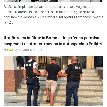
Astăzi se împlinesc opt ani de la trecerea la cele veșnice a lui
Dumitru Fărcaș, unul dintre cei mai mari interpreți de muzică
populară din România și un simbol al taragotului românesc. Născut
la 12...
Urmărire ca în filme în Borșa – Un șofer cu permisul
suspendat a intrat cu mașina în autospeciala Poliției
DE
EMM
6 AUGUST 2026
0