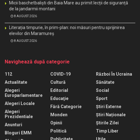
Micii baschetbaliști din Baia Mare au primit lecții de siguranță
de la jandarmii montani
8 AUGUST 2026
Literația timpurie, în prim-plan: noi măsuri pentru sprijinirea
elevilor din Maramureș
8 AUGUST 2026
Navighează după categorie
112
COVID-19
Război În Ucraina
Actualitate
Cultură
Sănătate
Alegeri
Editorial
Social
Europarlamentare
Educaţie
Sport
Alegeri Locale
Fără Categorie
Știri Externe
Alegeri
Monden
Știri Naționale
Prezidentiale
Opinii
Știrile Zilei
Anunturi
Politică
Timp Liber
Bloguri EMM
Publicitate
Utile