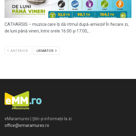
CATHARSIS – muzica care îți dă ritmul după-amiezii! În fiecare zi,
de luni până vineri, între orele 16:00 și 17:00,...
ANTERIOR
URMATOR
eMaramures | Știri și informații la zi
office@emaramures.ro