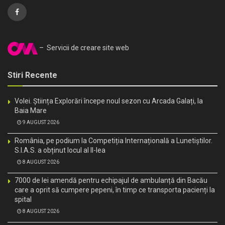
– Servicii de creare site web
Stiri Recente
Volei. Știința Explorări începe noul sezon cu Arcada Galați, la
Baia Mare
9 AUGUST 2026
România, pe podium la Competiția Internațională a Lunetiștilor.
S.I.A.S. a obținut locul al II-lea
8 AUGUST 2026
7000 de lei amendă pentru echipajul de ambulanță din Bacău
care a oprit să cumpere pepeni, în timp ce transporta pacienți la
spital
8 AUGUST 2026