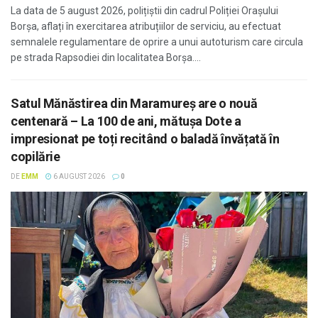
La data de 5 august 2026, polițiștii din cadrul Poliției Orașului
Borșa, aflați în exercitarea atribuțiilor de serviciu, au efectuat
semnalele regulamentare de oprire a unui autoturism care circula
pe strada Rapsodiei din localitatea Borșa....
Satul Mănăstirea din Maramureș are o nouă
centenară – La 100 de ani, mătușa Dote a
impresionat pe toți recitând o baladă învățată în
copilărie
DE
EMM
6 AUGUST 2026
0