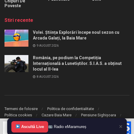
Chipuri De
Poveste
Stiri recente
Volei. Știința Explorări începe noul sezon cu
Arcada Galați, la Baia Mare
9 AUGUST 2026
România, pe podium la Competiția
Internațională a Lunetiștilor. S.I.A.S. a obținut
locul al II-lea
8 AUGUST 2026
Termeni de folosire
Politica de confidentialitate
Politica cookies
Cazare Baia Mare
Pensiune Sighișoara
✕
© 2020 eMaramures. Toate drepturile rezervate.
Ascultă Live
Radio eMaramureș