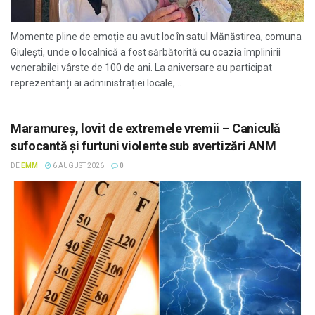
Momente pline de emoție au avut loc în satul Mănăstirea, comuna
Giulești, unde o localnică a fost sărbătorită cu ocazia împlinirii
venerabilei vârste de 100 de ani. La aniversare au participat
reprezentanți ai administrației locale,...
Maramureș, lovit de extremele vremii – Caniculă
sufocantă și furtuni violente sub avertizări ANM
DE
EMM
6 AUGUST 2026
0