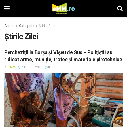
Acasa
Categorie
Știrile Zilei
Știrile Zilei
Percheziții la Borșa și Vișeu de Sus – Polițiștii au
ridicat arme, muniție, trofee și materiale pirotehnice
DE
EMM
7 AUGUST 2026
0