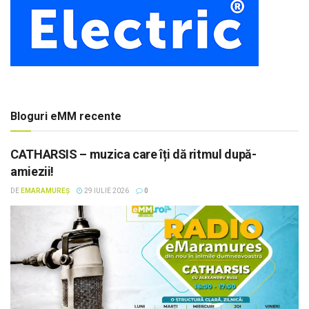
Bloguri eMM recente
CATHARSIS – muzica care îți dă ritmul după-
amiezii!
DE
EMARAMUREȘ
29 IULIE 2026
0