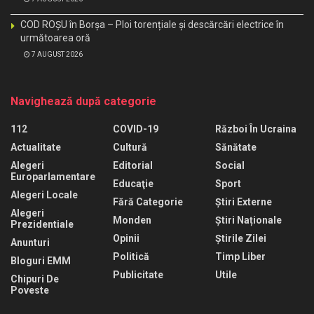
COD ROȘU în Borșa – Ploi torențiale și descărcări electrice în
următoarea oră
7 AUGUST 2026
Navighează după categorie
112
COVID-19
Război În Ucraina
Actualitate
Cultură
Sănătate
Alegeri
Editorial
Social
Europarlamentare
Educaţie
Sport
Alegeri Locale
Fără Categorie
Știri Externe
Alegeri
Monden
Știri Naționale
Prezidentiale
Opinii
Știrile Zilei
Anunturi
Politică
Timp Liber
Bloguri EMM
Publicitate
Utile
Chipuri De
Poveste