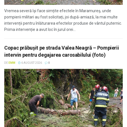
Vremea severă își face simțite efectele în Maramureș, unde
pompierii militari au fost solicitați, joi după-amiază, la mai multe
intervenții pentru înlăturarea efectelor produse de vântul puternic.
Prima intervenție a avut loc în jurul orei...
Copac prăbușit pe strada Valea Neagră – Pompierii
intervin pentru degajarea carosabilului (foto)
DE
EMM
6 AUGUST 2026
0