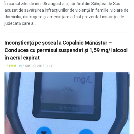
În cursul zilei de ieri, 05 august a.c., tânărul din Săliștea de Sus
acuzat de săvârșirea infracțiunilor de violență în familie, violare de
domiciliu, distrugere și amenințare a fost prezentat instanței de
judecată care a...
Inconștiență pe șosea la Copalnic Mănăștur –
Conducea cu permisul suspendat și 1,59 mg/l alcool
în aerul expirat
DE
EMM
6 AUGUST 2026
0