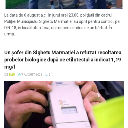
La data de 6 august a.c., în jurul orei 23.00, polițiștii din cadrul
Poliției Municipiului Sighetu Marmației au oprit pentru control, pe
D.N. 18, în localitatea Tisa, un moped condus de un bărbat. În
urma...
Un șofer din Sighetu Marmației a refuzat recoltarea
probelor biologice după ce etilotestul a indicat 1,19
mg/l
DE
EMM
7 AUGUST 2026
0