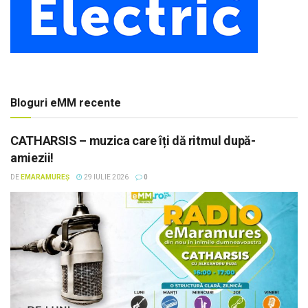
Bloguri eMM recente
CATHARSIS – muzica care îți dă ritmul după-
amiezii!
DE
EMARAMUREȘ
29 IULIE 2026
0