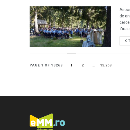
Asoci
de ani
cerce
Ziua a
CI
1
2
…
13.268
PAGE 1 OF 13268