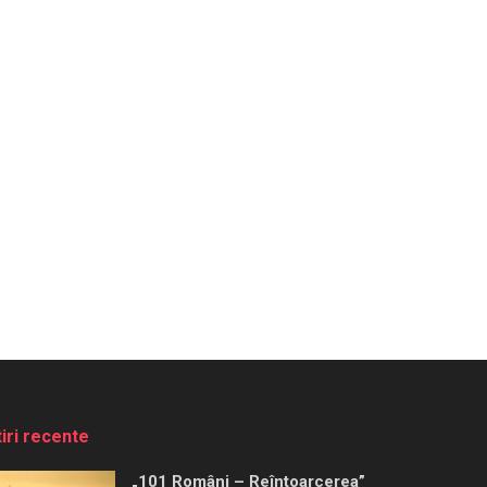
tiri recente
„101 Români – Reîntoarcerea”