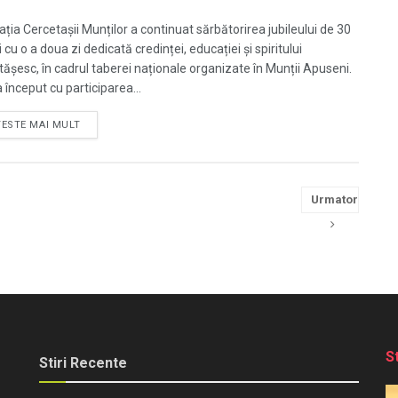
ația Cercetașii Munților a continuat sărbătorirea jubileului de 30
 cu o a doua zi dedicată credinței, educației și spiritului
tășesc, în cadrul taberei naționale organizate în Munții Apuseni.
 început cu participarea...
TESTE MAI MULT
Urmator
S
Stiri Recente