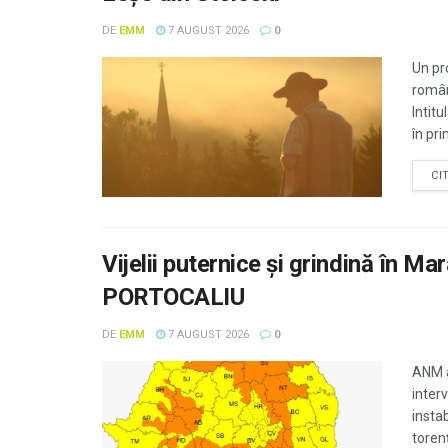
DE
EMM
7 AUGUST 2026
0
Un pro
român
Intit
în pr
CI
Vijelii puternice și grindină în
PORTOCALIU
DE
EMM
7 AUGUST 2026
0
ANM 
inter
instab
torenț