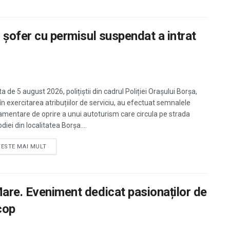
n șofer cu permisul suspendat a intrat
a de 5 august 2026, polițiștii din cadrul Poliției Orașului Borșa,
 în exercitarea atribuțiilor de serviciu, au efectuat semnalele
amentare de oprire a unui autoturism care circula pe strada
iei din localitatea Borșa....
TESTE MAI MULT
Mare. Eveniment dedicat pasionaților de
scop