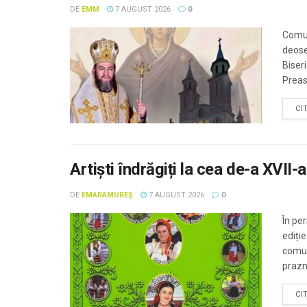
DE
EMM
7 AUGUST 2026
0
Comun
deose
Biser
Preasf
CI
Artiști îndrăgiți la cea de-a XVII-a
DE
EMARAMUREȘ
7 AUGUST 2026
0
În pe
ediți
comuni
prazn
CI