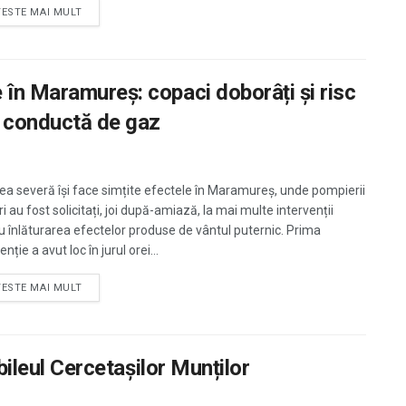
TESTE MAI MULT
 în Maramureș: copaci doborâți și risc
o conductă de gaz
a severă își face simțite efectele în Maramureș, unde pompierii
ri au fost solicitați, joi după-amiază, la mai multe intervenții
u înlăturarea efectelor produse de vântul puternic. Prima
enție a avut loc în jurul orei...
TESTE MAI MULT
ubileul Cercetașilor Munților