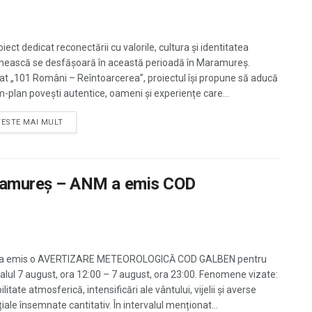
iect dedicat reconectării cu valorile, cultura și identitatea
ească se desfășoară în această perioadă în Maramureș.
ulat „101 Români – Reîntoarcerea”, proiectul își propune să aducă
im-plan povești autentice, oameni și experiențe care...
TESTE MAI MULT
 Maramureș – ANM a emis COD
a emis o AVERTIZARE METEOROLOGICĂ COD GALBEN pentru
valul 7 august, ora 12:00 – 7 august, ora 23:00. Fenomene vizate:
ilitate atmosferică, intensificări ale vântului, vijelii și averse
iale însemnate cantitativ. În intervalul menționat...