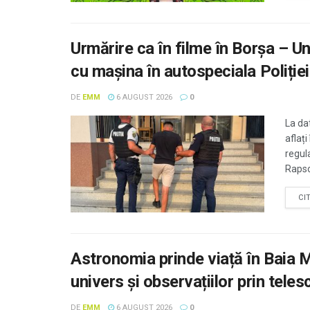
Urmărire ca în filme în Borșa – U
cu mașina în autospeciala Poliției
DE
EMM
6 AUGUST 2026
0
La dat
aflați
regul
Rapsod
CI
Astronomia prinde viață în Baia 
univers și observațiilor prin tele
DE
EMM
6 AUGUST 2026
0