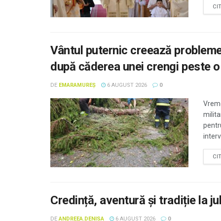
CI
Vântul puternic creează probleme
după căderea unei crengi peste 
DE
EMARAMUREȘ
6 AUGUST 2026
0
Vreme
milita
pentr
interv
CI
Credință, aventură și tradiție la j
DE
ANDREEA.DENISA
6 AUGUST 2026
0