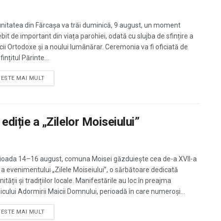
itatea din Fărcașa va trăi duminică, 9 august, un moment
bit de important din viața parohiei, odată cu slujba de sfințire a
icii Ortodoxe și a noului lumânărar. Ceremonia va fi oficiată de
ințitul Părinte...
TESTE MAI MULT
 ediție a „Zilelor Moiseiului”
rioada 14–16 august, comuna Moisei găzduiește cea de-a XVII-a
e a evenimentului „Zilele Moiseiului”, o sărbătoare dedicată
tății și tradițiilor locale. Manifestările au loc în preajma
icului Adormirii Maicii Domnului, perioadă în care numeroși...
TESTE MAI MULT