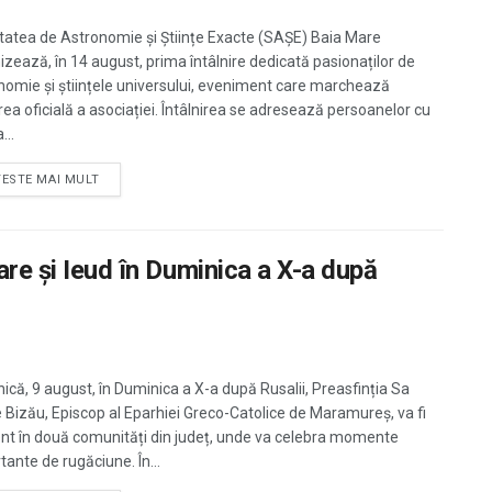
tatea de Astronomie și Științe Exacte (SAȘE) Baia Mare
izează, în 14 august, prima întâlnire dedicată pasionaților de
nomie și științele universului, eveniment care marchează
rea oficială a asociației. Întâlnirea se adresează persoanelor cu
...
TESTE MAI MULT
are și Ieud în Duminica a X-a după
ică, 9 august, în Duminica a X-a după Rusalii, Preasfinția Sa
e Bizău, Episcop al Eparhiei Greco-Catolice de Maramureș, va fi
nt în două comunități din județ, unde va celebra momente
tante de rugăciune. În...