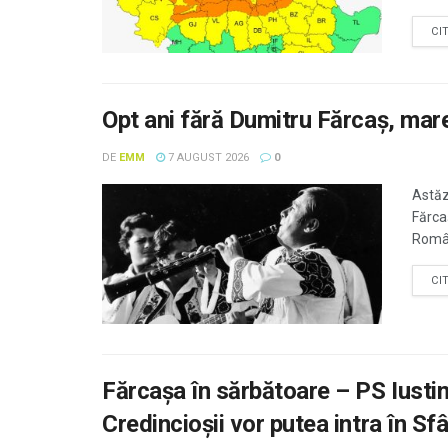
CI
Opt ani fără Dumitru Fărcaș, mare
DE
EMM
7 AUGUST 2026
0
Astăz
Fărca
Român
CI
Fărcașa în sărbătoare – PS Iustin 
Credincioșii vor putea intra în Sfâ