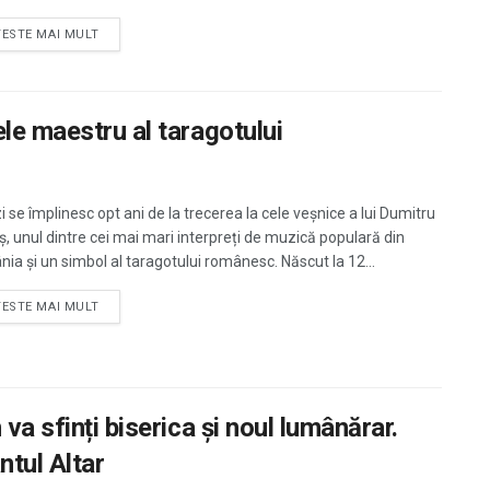
TESTE MAI MULT
le maestru al taragotului
i se împlinesc opt ani de la trecerea la cele veșnice a lui Dumitru
ș, unul dintre cei mai mari interpreți de muzică populară din
ia și un simbol al taragotului românesc. Născut la 12...
TESTE MAI MULT
va sfinți biserica și noul lumânărar.
ntul Altar