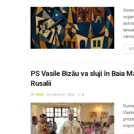
Socie
organ
astro
lansa
vârsta
CI
PS Vasile Bizău va sluji în Baia M
Rusalii
DE
EMM
6 AUGUST 2026
0
Dumin
Vasil
preze
impor