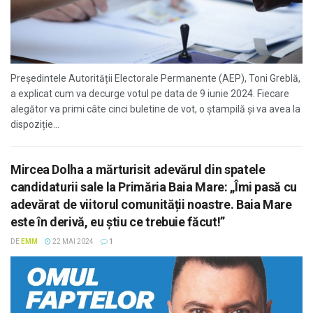
Președintele Autorității Electorale Permanente (AEP), Toni Greblă,
a explicat cum va decurge votul pe data de 9 iunie 2024. Fiecare
alegător va primi câte cinci buletine de vot, o ștampilă și va avea la
dispoziție...
Mircea Dolha a mărturisit adevărul din spatele
candidaturii sale la Primăria Baia Mare: „Îmi pasă cu
adevărat de viitorul comunității noastre. Baia Mare
este în derivă, eu știu ce trebuie făcut!”
DE
EMM
22 MAI 2024
1