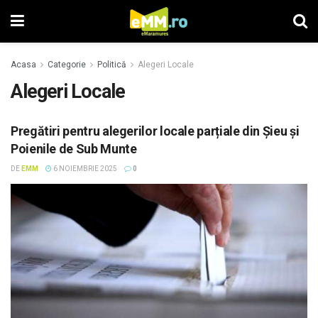
Acasa
Categorie
Politică
Alegeri Locale
Alegeri Locale
Pregătiri pentru alegerilor locale parțiale din Șieu și
Poienile de Sub Munte
DE
EMM
6 NOIEMBRIE 2025
0