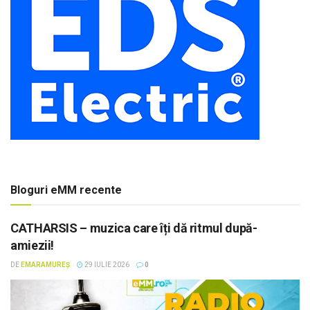
Bloguri eMM recente
CATHARSIS – muzica care îți dă ritmul după-
amiezii!
DE
EMARAMUREȘ
29 IULIE 2026
0