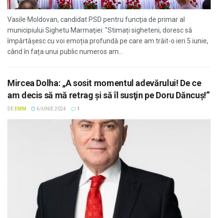
Vasile Moldovan, candidat PSD pentru funcţia de primar al
municipiului Sighetu Marmaţiei: "Stimați sigheteni, doresc să
împărtășesc cu voi emoția profundă pe care am trăit-o ieri 5 iunie,
când în fața unui public numeros am...
Mircea Dolha: „A sosit momentul adevărului! De ce
am decis să mă retrag şi să îl susţin pe Doru Dăncuş!”
DE
EMM
6 IUNIE 2024
1