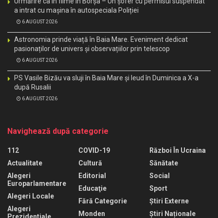
Urmărire ca în filme în Borșa – Un șofer cu permisul suspendat
a intrat cu mașina în autospeciala Poliției
6 AUGUST 2026
Astronomia prinde viață în Baia Mare. Eveniment dedicat
pasionaților de univers și observațiilor prin telescop
6 AUGUST 2026
PS Vasile Bizău va sluji în Baia Mare și Ieud în Duminica a X-a
după Rusalii
6 AUGUST 2026
Navighează după categorie
112
COVID-19
Război În Ucraina
Actualitate
Cultură
Sănătate
Alegeri
Editorial
Social
Europarlamentare
Educaţie
Sport
Alegeri Locale
Fără Categorie
Știri Externe
Alegeri
Monden
Știri Naționale
Prezidentiale