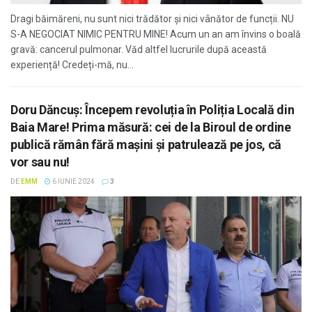
Dragi băimăreni, nu sunt nici trădător și nici vânător de funcții. NU
S-A NEGOCIAT NIMIC PENTRU MINE! Acum un an am învins o boală
gravă: cancerul pulmonar. Văd altfel lucrurile după această
experiență! Credeți-mă, nu...
Doru Dăncuş: Începem revoluția în Poliția Locală din
Baia Mare! Prima măsură: cei de la Biroul de ordine
publică rămân fără mașini și patrulează pe jos, că
vor sau nu!
DE
EMM
6 IUNIE 2024
3