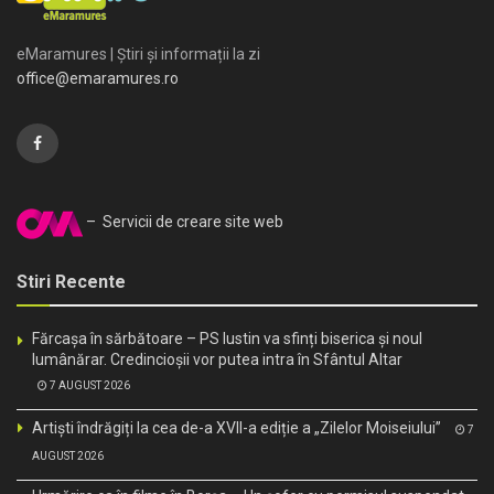
eMaramures | Știri și informații la zi
office@emaramures.ro
– Servicii de creare site web
Stiri Recente
Fărcașa în sărbătoare – PS Iustin va sfinți biserica și noul
lumânărar. Credincioșii vor putea intra în Sfântul Altar
7 AUGUST 2026
Artiști îndrăgiți la cea de-a XVII-a ediție a „Zilelor Moiseiului”
7
AUGUST 2026