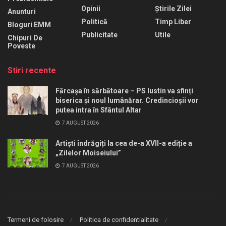
Opinii
Știrile Zilei
Anunturi
Politică
Timp Liber
Bloguri EMM
Publicitate
Utile
Chipuri De
Poveste
Stiri recente
Fărcașa în sărbătoare – PS Iustin va sfinți
biserica și noul lumânărar. Credincioșii vor
putea intra în Sfântul Altar
7 AUGUST 2026
Artiști îndrăgiți la cea de-a XVII-a ediție a
„Zilelor Moiseiului”
7 AUGUST 2026
Termeni de folosire
Politica de confidentialitate