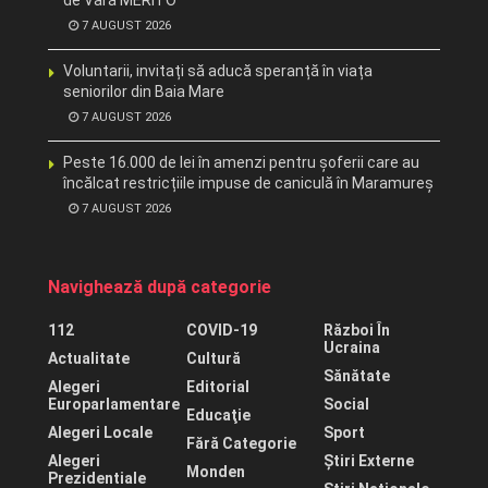
de Vară MERITO
7 AUGUST 2026
Voluntarii, invitați să aducă speranță în viața
seniorilor din Baia Mare
7 AUGUST 2026
Peste 16.000 de lei în amenzi pentru șoferii care au
încălcat restricțiile impuse de caniculă în Maramureș
7 AUGUST 2026
Navighează după categorie
112
COVID-19
Război În
Ucraina
Actualitate
Cultură
Sănătate
Alegeri
Editorial
Europarlamentare
Social
Educaţie
Alegeri Locale
Sport
Fără Categorie
Alegeri
Știri Externe
Monden
Prezidentiale