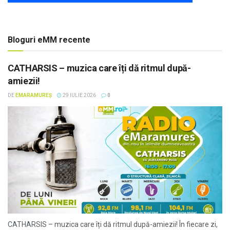
Bloguri eMM recente
CATHARSIS – muzica care îți dă ritmul după-
amiezii!
DE
EMARAMUREȘ
29 IULIE 2026
0
CATHARSIS – muzica care îți dă ritmul după-amiezii! În fiecare zi,