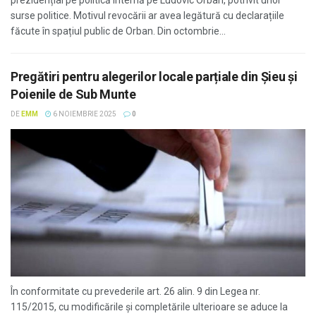
prezidențial pe politică internă pe Ludovic Orban, potrivit unor
surse politice. Motivul revocării ar avea legătură cu declarațiile
făcute în spațiul public de Orban. Din octombrie...
Pregătiri pentru alegerilor locale parțiale din Șieu și
Poienile de Sub Munte
DE
EMM
6 NOIEMBRIE 2025
0
În conformitate cu prevederile art. 26 alin. 9 din Legea nr.
115/2015, cu modificările şi completările ulterioare se aduce la