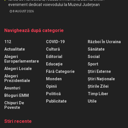
eveniment dedicat voievodului la Muzeul Județean
8 AUGUST 2026
Navighează după categorie
112
COVID-19
Război În Ucraina
Actualitate
Cultură
Sănătate
Alegeri
Editorial
Social
Europarlamentare
Educaţie
Sport
Alegeri Locale
Fără Categorie
Știri Externe
Alegeri
Monden
Știri Naționale
Prezidentiale
Opinii
Știrile Zilei
Anunturi
Politică
Timp Liber
Bloguri EMM
Publicitate
Utile
Chipuri De
Poveste
Stiri recente