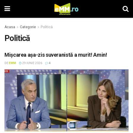
Acasa
Categorie
Politică
Politică
Mișcarea așa-zis suveranistă a murit! Amin!
DE
EMM
29 IUNIE 2026
4