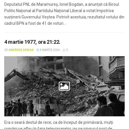
Deputatul PNL de Maramureș, Ionel Bogdan, a anunțat că Biroul
Politic Național al Partidului Național Liberal a votat împotriva
susținerii Guvernului Veștea. Potrivit acestuia, rezultatul votului din
cadrul BPN a fost de 41 de voturi...
4 martie 1977, ora 21:22.
DE
ANDREEA.DENISA
4 MARTIE 2026
1
Era o seară destul de rece, ca de început de primăvară, mulți
români se aflau în fața televizoarelor, iar pe singurul post de