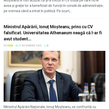
Moșteanu a fost acuzat că și-a trecut în CV studii pe care nu le
avea și grație lor a beneficiat de funcții în consilii de administrație,
pe vremea când a intrat în politică. Pe scurt,...
Ministrul Apărării, Ionuț Moșteanu, prins cu CV
falsificat. Universitatea Athenaeum neagă că l-ar fi
avut student…
DE
EMM
27 NOIEMBRIE 2025
0
Ministrul Apărării Naționale, Ionuț Moșteanu, se confruntă cu