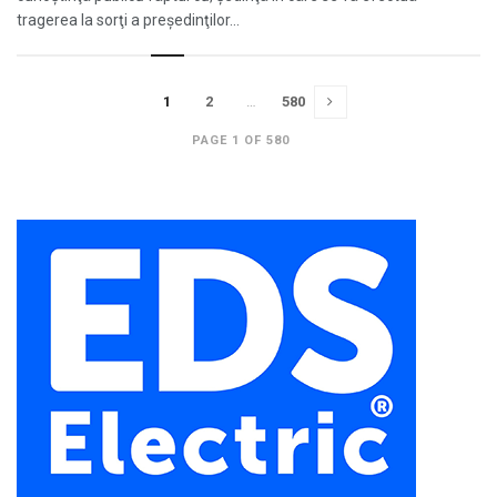
tragerea la sorţi a preşedinţilor...
1
2
…
580
PAGE 1 OF 580