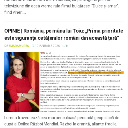
televiziune din acea vreme rula filmul bulgăresc: "Dulce și amar",
fiind vineri,...
OPINIE | România, pe mâna lui Țoiu: „Prima prioritate
este siguranța cetățenilor români din această țară”
DE
EMARAMUREȘ
10 IANUARIE 2026
0
Lumea traversează cea mai periculoasă perioadă geopolitică de
după al Doilea Război Mondial. Război la graniță, alianțe fragile,