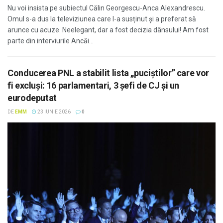
Nu voi insista pe subiectul Călin Georgescu-Anca Alexandrescu.
Omul s-a dus la televiziunea care l-a susținut și a preferat să
arunce cu acuze. Neelegant, dar a fost decizia dânsului! Am fost
parte din interviurile Ancăi...
Conducerea PNL a stabilit lista „puciștilor” care vor
fi excluși: 16 parlamentari, 3 șefi de CJ și un
eurodeputat
DE
EMM
23 IUNIE 2026
0