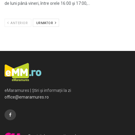
de luni până vineri, între orele 16:00 și 17:00,...
ANTERIOR
URMATOR
eMaramures | Știri și informații la zi
office@emaramures.ro