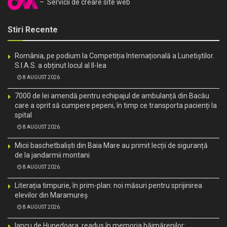
– Servicii de creare site web
Stiri Recente
România, pe podium la Competiția Internațională a Lunetiștilor.
S.I.A.S. a obținut locul al II-lea
8 AUGUST 2026
7000 de lei amendă pentru echipajul de ambulanță din Bacău
care a oprit să cumpere pepeni, în timp ce transporta pacienți la
spital
8 AUGUST 2026
Micii baschetbaliști din Baia Mare au primit lecții de siguranță
de la jandarmii montani
8 AUGUST 2026
Literația timpurie, în prim-plan: noi măsuri pentru sprijinirea
elevilor din Maramureș
8 AUGUST 2026
Iancu de Hunedoara, readus în memoria băimărenilor: