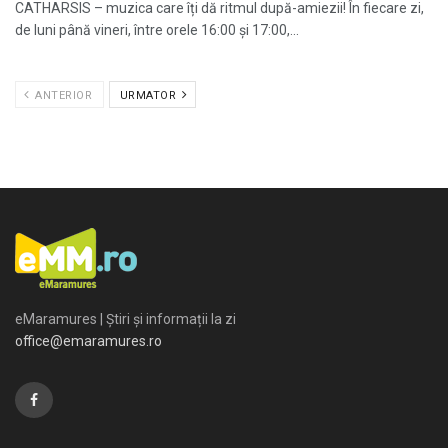
CATHARSIS – muzica care îți dă ritmul după-amiezii! În fiecare zi,
de luni până vineri, între orele 16:00 și 17:00,...
ANTERIOR
URMATOR
eMaramures | Știri și informații la zi
office@emaramures.ro