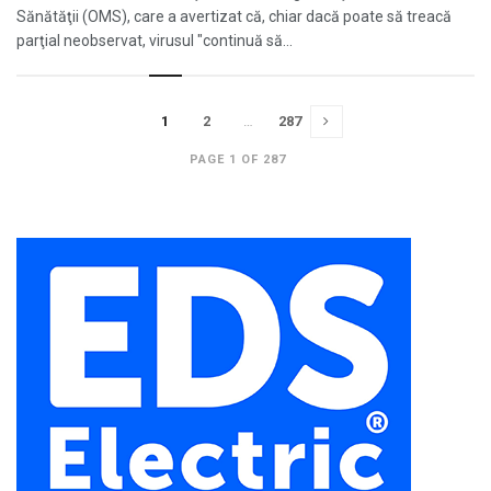
Sănătăţii (OMS), care a avertizat că, chiar dacă poate să treacă
parţial neobservat, virusul "continuă să...
1
2
…
287
PAGE 1 OF 287