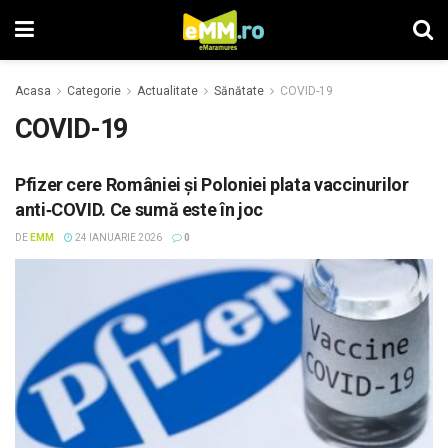
Acasa
Categorie
Actualitate
Sănătate
COVID-19
COVID-19
Pfizer cere României și Poloniei plata vaccinurilor
anti‑COVID. Ce sumă este în joc
DE
EMM
24 IANUARIE 2026
0