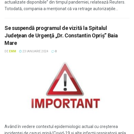
actualizate disponibile” din timpul pandemiei, relatează Reuters.
Totodată, compania a menționat că va retrage autorizațiile...
Se suspendă programul de vizită la Spitalul
Judeţean de Urgenţă „Dr. Constantin Opriş” Baia
Mare
DE
EMM
23 IANUARIE 2024
0
Având în vedere contextul epidemiologic actual cu creșterea
incidenței de cazuri gripă/Covid-19 și alte infecții respiratorii anla