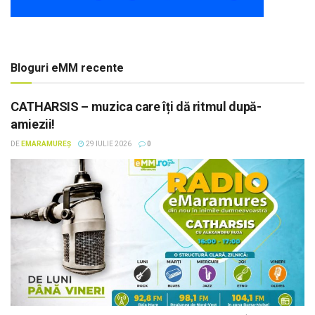
Bloguri eMM recente
CATHARSIS – muzica care îți dă ritmul după-
amiezii!
DE
EMARAMUREȘ
29 IULIE 2026
0