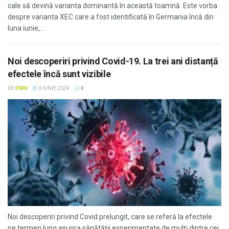
cale să devină varianta dominantă în această toamnă. Este vorba
despre varianta XEC care a fost identificată în Germania încă din
luna iunie,...
Noi descoperiri privind Covid-19. La trei ani distanță
efectele încă sunt vizibile
DE
EMM
3 IUNIE 2024
0
Noi descoperiri privind Covid prelungit, care se referă la efectele
pe termen lung asupra sănătăţii experimentate de mulţi dintre cei