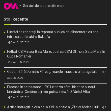
– Servicii de creare site web
Stiri Recente
Lucrări de reparații la rețeaua publică de alimentare cu apă
între calea ferată și Italsofa
7 AUGUST 2026
Fotbal. CS Minaur Baia Mare, duel cu CSM Olimpia Satu Mare în
Cupa României
7 AUGUST 2026
Opt ani fără Dumitru Fărcaș, marele maestru al taragotului
7
AUGUST 2026
Fărcașa în sărbătoare – PS Iustin va sfinți biserica și noul
lumânărar. Credincioșii vor putea intra în Sfântul Altar
7 AUGUST 2026
Artiști îndrăgiți la cea de-a XVII-a ediție a „Zilelor Moiseiului”
7