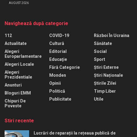
AUGUST 2026
Navighează după categorie
112
COVID-19
Război În Ucraina
Actualitate
Cultură
Sănătate
Alegeri
Editorial
Social
Europarlamentare
Educaţie
Sport
Alegeri Locale
Fără Categorie
Știri Externe
Alegeri
Monden
Știri Naționale
Prezidentiale
Opinii
Știrile Zilei
Anunturi
Politică
Timp Liber
Bloguri EMM
Publicitate
Utile
Chipuri De
Poveste
Stiri recente
Lucrări de reparații la rețeaua publică de