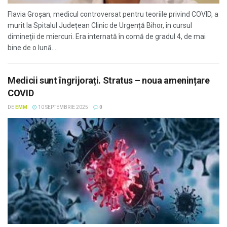
Flavia Groșan, medicul controversat pentru teoriile privind COVID, a
murit la Spitalul Județean Clinic de Urgență Bihor, în cursul
dimineţii de miercuri. Era internată în comă de gradul 4, de mai
bine de o lună....
Medicii sunt îngrijorați. Stratus – noua amenințare
COVID
DE
EMM
10 SEPTEMBRIE 2025
0