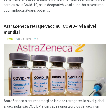
care au avut Covid-19, aduc deopotrivă veşti bune dar şi veşti mai
puţin îmbucurătoare, potrivit...
AstraZeneca retrage vaccinul COVID-19 la nivel
mondial
DE
EMM
8 MAI 2024
0
AstraZeneca a anunțat marți că inițiază retragerea la nivel global
a vaccinului său COVID-19 din cauza unui „surplus de vaccinuri