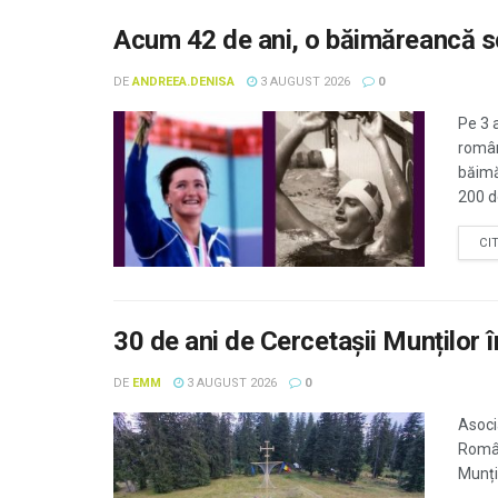
Acum 42 de ani, o băimăreancă scr
DE
ANDREEA.DENISA
3 AUGUST 2026
0
Pe 3 a
român
băimă
200 d
CI
30 de ani de Cercetașii Munților 
DE
EMM
3 AUGUST 2026
0
Asocia
Români
Munții