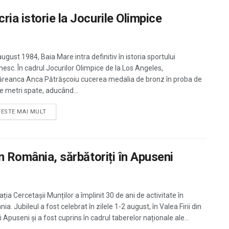
ia istorie la Jocurile Olimpice
ugust 1984, Baia Mare intra definitiv în istoria sportului
esc. În cadrul Jocurilor Olimpice de la Los Angeles,
reanca Anca Pătrășcoiu cucerea medalia de bronz în proba de
e metri spate, aducând...
TESTE MAI MULT
în România, sărbătoriți în Apuseni
ția Cercetașii Munților a împlinit 30 de ani de activitate în
a. Jubileul a fost celebrat în zilele 1-2 august, în Valea Firii din
 Apuseni și a fost cuprins în cadrul taberelor naționale ale...