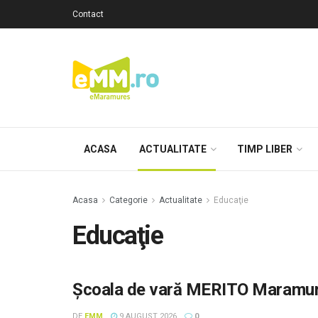
Contact
ACASA
ACTUALITATE
TIMP LIBER
Acasa
Categorie
Actualitate
Educaţie
Educaţie
Școala de vară MERITO Maramureș
DE
EMM
9 AUGUST 2026
0