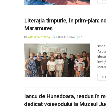
Literația timpurie, în prim-plan: no
Maramureș
DE
ANDREEA.DENISA
8 AUGUST 2026
0
Inspe
Asoci
litera
învăț
Maram
CI
Iancu de Hunedoara, readus în m
dedicat voievodului la Muzeul J