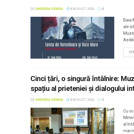
DE
ANDREEA.DENISA
8 AUGUST 2026
0
Baia 
ale is
Muzeu
Aedili
CI
Cinci țări, o singură întâlnire: M
spațiu al prieteniei și dialogului in
DE
ANDREEA.DENISA
8 AUGUST 2026
0
Cu oc
Miner
al înt
mai mu