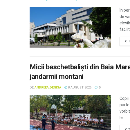
În pe
de va
elevi
facili
CI
Micii baschetbaliști din Baia Mare 
jandarmii montani
DE
ANDREEA.DENISA
8 AUGUST 2026
0
Copii
parte
vorbi
le...
CI