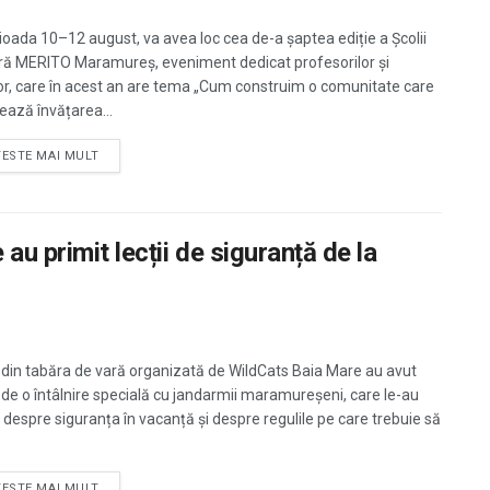
rioada 10–12 august, va avea loc cea de-a șaptea ediție a Școlii
ră MERITO Maramureș, eveniment dedicat profesorilor și
lor, care în acest an are tema „Cum construim o comunitate care
tează învățarea...
TESTE MAI MULT
au primit lecții de siguranță de la
i din tabăra de vară organizată de WildCats Baia Mare au avut
 de o întâlnire specială cu jandarmii maramureșeni, care le-au
t despre siguranța în vacanță și despre regulile pe care trebuie să
TESTE MAI MULT