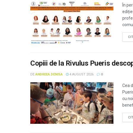
În pe
ediți
profe
comun
CI
Copiii de la Rivulus Pueris desc
DE
ANDREEA.DENISA
4 AUGUST 2026
0
Cea d
Pueri
cu no
benefi
CI