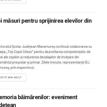
i măsuri pentru sprijinirea elevilor din
ctoratul Școlar Județean Maramureș continuă colaborarea cu
ația „Toți Copiii Citesc” pentru dezvoltarea competențelor de
ție ale copiilor și reducerea decalajelor de învățare din
ământul preșcolar și primar. Zilele trecute, reprezentanții ISJ
ureș, prin inspectorul...
TESTE MAI MULT
emoria băimărenilor: eveniment
udețean