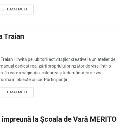
TESTE MAI MULT
a Traian
a Traian îi invită pe iubitorii activităților creative la un atelier de
manual dedicat realizării propriului prinzător de vise, într-o
nire în care imaginația, culoarea și îndemânarea se vor
orma în obiecte unice. Participanții...
TESTE MAI MULT
ș, împreună la Școala de Vară MERITO