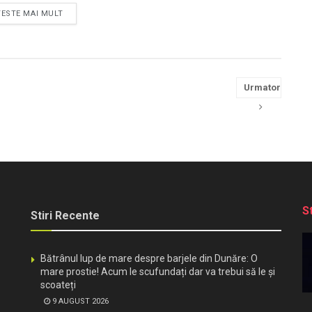
TESTE MAI MULT
Urmator
S
Stiri Recente
Bătrânul lup de mare despre barjele din Dunăre: O
mare prostie! Acum le scufundați dar va trebui să le și
scoateți
9 AUGUST 2026