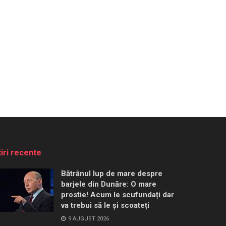
tiri recente
Bătrânul lup de mare despre
barjele din Dunăre: O mare
prostie! Acum le scufundați dar
va trebui să le și scoateți
9 AUGUST 2026