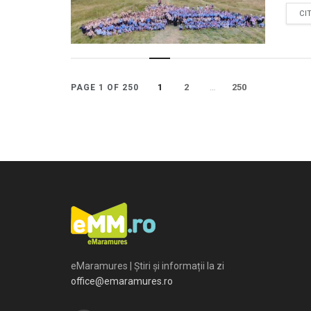
CI
1
2
…
250
PAGE 1 OF 250
eMaramures | Știri și informații la zi
office@emaramures.ro