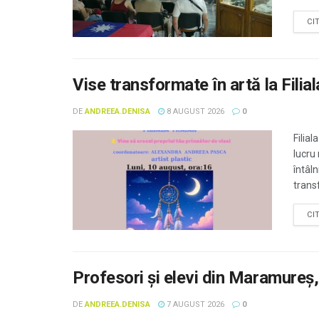
CI
Vise transformate în artă la Filial
DE
ANDREEA.DENISA
8 AUGUST 2026
0
Filial
lucru 
întâl
transf
CI
Profesori și elevi din Maramure
DE
ANDREEA.DENISA
7 AUGUST 2026
0