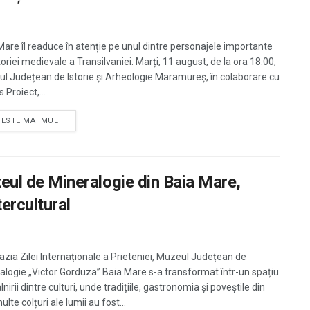
Mare îl readuce în atenție pe unul dintre personajele importante
toriei medievale a Transilvaniei. Marți, 11 august, de la ora 18:00,
l Județean de Istorie și Arheologie Maramureș, în colaborare cu
s Proiect,...
TESTE MAI MULT
uzeul de Mineralogie din Baia Mare,
tercultural
azia Zilei Internaționale a Prieteniei, Muzeul Județean de
alogie „Victor Gorduza” Baia Mare s-a transformat într-un spațiu
âlnirii dintre culturi, unde tradițiile, gastronomia și poveștile din
lte colțuri ale lumii au fost...