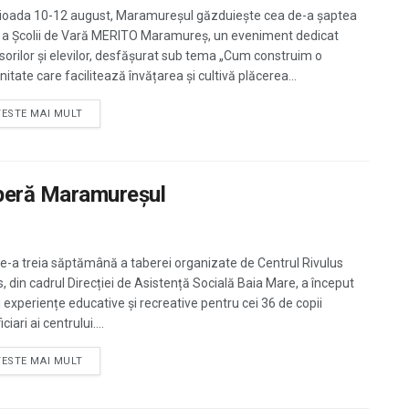
rioada 10-12 august, Maramureșul găzduiește cea de-a șaptea
e a Școlii de Vară MERITO Maramureș, un eveniment dedicat
sorilor și elevilor, desfășurat sub tema „Cum construim o
itate care facilitează învățarea și cultivă plăcerea...
TESTE MAI MULT
operă Maramureșul
e-a treia săptămână a taberei organizate de Centrul Rivulus
s, din cadrul Direcției de Asistență Socială Baia Mare, a început
i experiențe educative și recreative pentru cei 36 de copii
ciari ai centrului....
TESTE MAI MULT