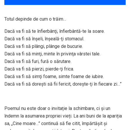
Totul depinde de cum o trăim…
Dacă va fi să te înfierbânţi, înfierbântă-te la soare.
Dacă va fi să înşeli, înşeală-ţi stomacul.
Dacă va fi să plângi, plânge de bucurie.
Dacă va fi să minţi, minte în privinţa vârstei tale.
Dacă va fi să furi, fură o sărutare.
Dacă va fi să pierzi, pierde-ţi frica.
Dacă va fi să simţi foame, simte foame de iubire.
Dacă va fi să doreşti să fii fericit, doreşte-ţi în fiecare zi…”
Poemul nu este doar o invitație la schimbare, ci și un
îndemn la asumarea propriei vieți. La ani buni de la apariția
sa, „Cine moare…” continuă să fie citit, împărtășit și