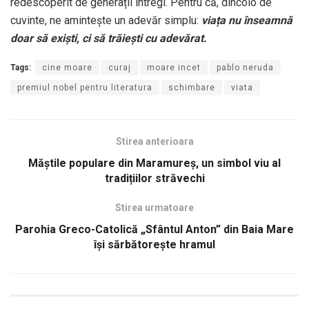
redescoperit de generații întregi. Pentru că, dincolo de
cuvinte, ne amintește un adevăr simplu:
viața nu înseamnă
doar să exiști, ci să trăiești cu adevărat.
Tags:
cine moare
curaj
moare incet
pablo neruda
premiul nobel pentru literatura
schimbare
viata
Stirea anterioara
Măștile populare din Maramureș, un simbol viu al
tradițiilor străvechi
Stirea urmatoare
Parohia Greco-Catolică „Sfântul Anton” din Baia Mare
își sărbătorește hramul