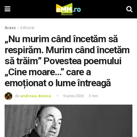
Acasa
Editorial
„Nu murim când încetăm să
respirăm. Murim când încetăm
să trăim” Povestea poemului
„Cine moare…” care a
emoționat o lume întreagă
de
andreea.denisa
9 iunie 2026
3 min