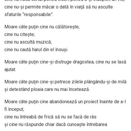
cine nu-şi permite măcar o dată în viaţă să nu asculte
sfaturile “responsabile”.
Moare câte puţin cine nu călătoreşte;
cine nu citeşte;
cine nu ascultă muzică;
cine nu caută harul din el însuşi.
Moare câte puţin cine-şi distruge dragostea; cine nu se lasă
ajutat.
Moare câte puţin cine-şi petrece zilele plângându-şi de milă
şi detestând ploaia care nu mai încetează.
Moare câte puţin cine abandonează un proiect înainte de a-l
fi început;
cine nu întreabă de frică să nu se facă de râs
şi cine nu răspunde chiar dacă cunoaşte întrebarea.