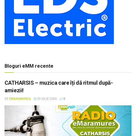
Bloguri eMM recente
CATHARSIS – muzica care îți dă ritmul după-
amiezii!
DE
EMARAMUREȘ
29 IULIE 2026
0