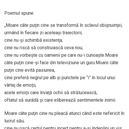
Poemul spune:
„Moare câte puţin cine se transformă în sclavul obişnuinţei,
urmând în fiecare zi aceleaşi traiectorii;
cine nu-şi schimbă existenţa;
cine nu riscă să construiască ceva nou;
cine nu vorbeşte cu oamenii pe care nu-i cunoaşte.Moare
câte puţin cine-şi face din televiziune un guru.Moare câte
puţin cine evită pasiunea,
cine preferă negrul pe alb şi punctele pe “i” în locul unui
vârtej de emoţii,
acele emoţii care învaţă ochii să strălucească,
oftatul să surâdă şi care eliberează sentimentele inimii.
Moare câte puţin cine nu pleacă atunci când este nefericit în
lucrul său;
cine nu riscă certul pentru incert pentru a-şi îndeplini un vis;