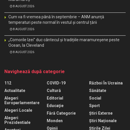
8 AUGUST 2026
Cum va fi vremea până în septembrie – ANM anunță
temperaturi peste normal în vestul și centrul țării
8 AUGUST 2026
„Comorile Izei” duc cântecul și tradițiile maramureșene peste
Ocean, la Cleveland
8 AUGUST 2026
Navighează după categorie
112
COVID-19
Război În Ucraina
Actualitate
Cultură
Sănătate
Alegeri
Editorial
Social
Europarlamentare
Educaţie
Sport
Alegeri Locale
Fără Categorie
Știri Externe
Alegeri
Monden
Știri Naționale
Prezidentiale
Opinii
Știrile Zilei
Anunturi