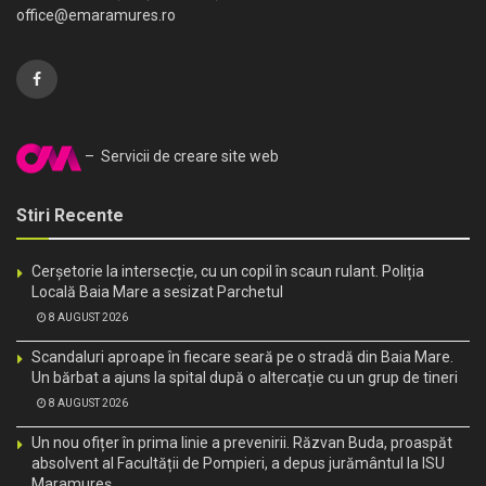
office@emaramures.ro
– Servicii de creare site web
Stiri Recente
Cerșetorie la intersecție, cu un copil în scaun rulant. Poliția
Locală Baia Mare a sesizat Parchetul
8 AUGUST 2026
Scandaluri aproape în fiecare seară pe o stradă din Baia Mare.
Un bărbat a ajuns la spital după o altercație cu un grup de tineri
8 AUGUST 2026
Un nou ofițer în prima linie a prevenirii. Răzvan Buda, proaspăt
absolvent al Facultății de Pompieri, a depus jurământul la ISU
Maramureș