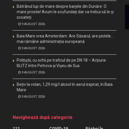
Bătrânul lup de mare despre barjele din Dunăre: O
mare prostie! Acum le scufundați dar va trebui să le și
scoateți
9 AUGUST 2026
Baia Mare vrea Amsterdam. Are Săsarul, are pistele…
mai rămâne administrația europeană
9 AUGUST 2026
Polițiștii, cu ochii pe traficul de pe DN 18 – Acțiune
BLITZ între Petrova și Vișeu de Sus
9 AUGUST 2026
Bețiv la volan, 1,29 mg/l alcool în aerul expirat, în Baia
Mare
9 AUGUST 2026
Navighează după categorie
112
COVID-19
Război În