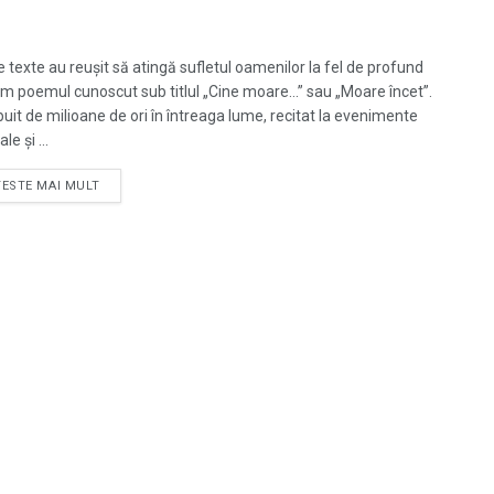
e texte au reușit să atingă sufletul oamenilor la fel de profund
m poemul cunoscut sub titlul „Cine moare...” sau „Moare încet”.
ibuit de milioane de ori în întreaga lume, recitat la evenimente
le și ...
TESTE MAI MULT