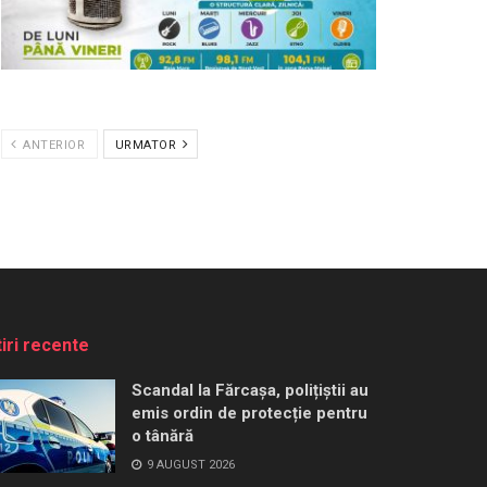
ANTERIOR
URMATOR
tiri recente
Scandal la Fărcașa, polițiștii au
emis ordin de protecție pentru
o tânără
9 AUGUST 2026