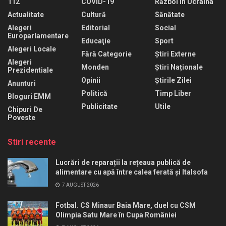
112
COVID-19
Război În Ucraina
Actualitate
Cultură
Sănătate
Alegeri
Editorial
Social
Europarlamentare
Educaţie
Sport
Alegeri Locale
Fără Categorie
Știri Externe
Alegeri
Monden
Știri Naționale
Prezidentiale
Opinii
Știrile Zilei
Anunturi
Politică
Timp Liber
Bloguri EMM
Publicitate
Utile
Chipuri De
Poveste
Stiri recente
Lucrări de reparații la rețeaua publică de
alimentare cu apă între calea ferată și Italsofa
7 AUGUST 2026
Fotbal. CS Minaur Baia Mare, duel cu CSM
Olimpia Satu Mare în Cupa României