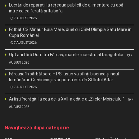
Lucrări de reparații la rețeaua publică de alimentare cu apă
între calea ferată și Italsofa
7 AUGUST 2026
Fotbal. CS Minaur Baia Mare, duel cu CSM Olimpia Satu Mare în
Cupa României
7 AUGUST 2026
Opt ani fără Dumitru Fărcaș, marele maestru al taragotului
7
AUGUST 2026
Fărcașa în sărbătoare – PS Iustin va sfinți biserica și noul
lumânărar. Credincioșii vor putea intra în Sfântul Altar
7 AUGUST 2026
Artiști îndrăgiți la cea de-a XVII-a ediție a „Zilelor Moiseiului”
7
AUGUST 2026
Navighează după categorie