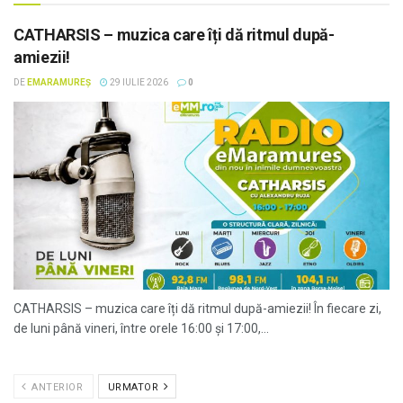
CATHARSIS – muzica care îți dă ritmul după-
amiezii!
DE
EMARAMUREȘ
29 IULIE 2026
0
CATHARSIS – muzica care îți dă ritmul după-amiezii! În fiecare zi,
de luni până vineri, între orele 16:00 și 17:00,...
ANTERIOR
URMATOR