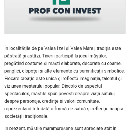
În localitățile de pe Valea Izei și Valea Marei, tradiția este
păstrată și astăzi. Tinerii participă la jocul măștilor,
pregătind costume și măști elaborate, decorate cu coarne,
panglici, clopoței și alte elemente cu semnificații simbolice.
Fiecare creație este unică și reflectă imaginația, talentul și
viziunea meșterului popular. Dincolo de aspectul
spectaculos, măștile spun povești despre viața satului,
despre personaje, credințe și valori comunitare,
reprezentând totodată o formă de satiră și reflecție asupra
societății tradiționale.
În prezent, măștile maramureșene sunt apreciate atât în