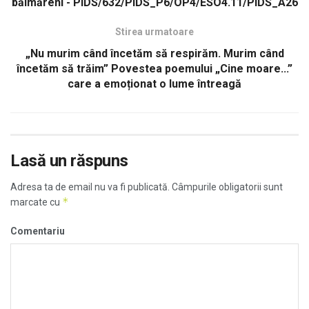
băimăreni - PIDS/632/PIDS_P6/OP4/ESO4.11/PIDS_A26
Stirea urmatoare
„Nu murim când încetăm să respirăm. Murim când
încetăm să trăim” Povestea poemului „Cine moare...”
care a emoționat o lume întreagă
Lasă un răspuns
Adresa ta de email nu va fi publicată.
Câmpurile obligatorii sunt
*
marcate cu
Comentariu