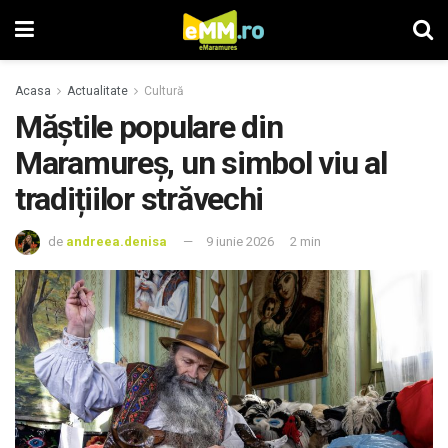
Acasa
Actualitate
Cultură
Măștile populare din
Maramureș, un simbol viu al
tradițiilor străvechi
de
andreea.denisa
9 iunie 2026
2 min