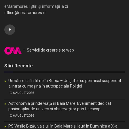
eMaramures | Știri și informații la zi
office@emaramures.ro
– Servicii de creare site web
Stiri Recente
Urmărire ca în filme în Borșa – Un șofer cu permisul suspendat
a intrat cu mașina în autospeciala Poliției
6 AUGUST 2026
Astronomia prinde viață în Baia Mare. Eveniment dedicat
pasionaților de univers și observațiilor prin telescop
6 AUGUST 2026
PS Vasile Bizău va sluji în Baia Mare și Ieud în Duminica a X-a