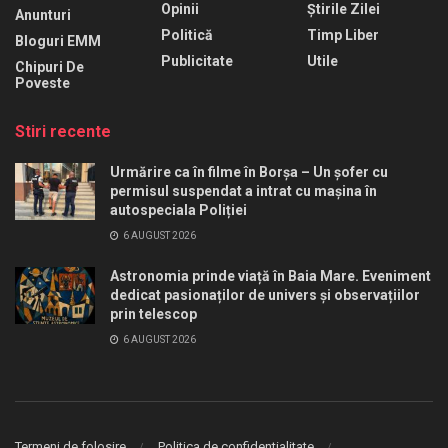
Opinii
Știrile Zilei
Anunturi
Politică
Timp Liber
Bloguri EMM
Publicitate
Utile
Chipuri De
Poveste
Stiri recente
Urmărire ca în filme în Borșa – Un șofer cu
permisul suspendat a intrat cu mașina în
autospeciala Poliției
6 AUGUST 2026
Astronomia prinde viață în Baia Mare. Eveniment
dedicat pasionaților de univers și observațiilor
prin telescop
6 AUGUST 2026
Termeni de folosire
Politica de confidentialitate