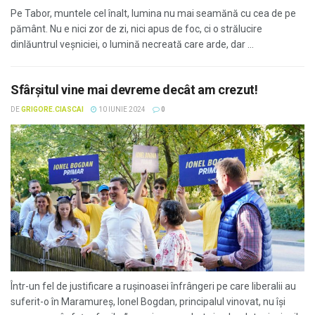
Pe Tabor, muntele cel înalt, lumina nu mai seamănă cu cea de pe
pământ. Nu e nici zor de zi, nici apus de foc, ci o strălucire
dinlăuntrul veșniciei, o lumină necreată care arde, dar ...
Sfârșitul vine mai devreme decât am crezut!
DE
GRIGORE.CIASCAI
10 IUNIE 2024
0
Într-un fel de justificare a rușinoasei înfrângeri pe care liberalii au
suferit-o în Maramureș, Ionel Bogdan, principalul vinovat, nu își