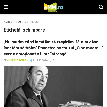
Acasa
Tag
schimbare
Etichetă: schimbare
„Nu murim când încetăm să respirăm. Murim când
încetăm să trăim” Povestea poemului „Cine moare…”
care a emoționat o lume întreagă
DE
ANDREEA.DENISA
9 IUNIE 2026
0