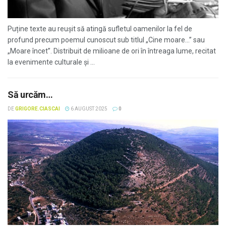
Puține texte au reușit să atingă sufletul oamenilor la fel de
profund precum poemul cunoscut sub titlul „Cine moare...” sau
„Moare încet”. Distribuit de milioane de ori în întreaga lume, recitat
la evenimente culturale și ...
Să urcăm…
DE
GRIGORE.CIASCAI
6 AUGUST 2025
0