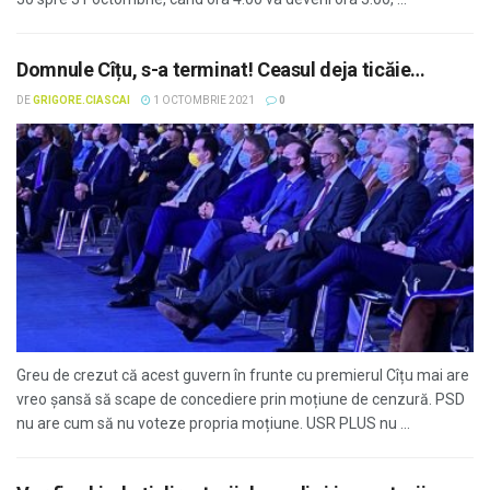
Domnule Cîțu, s-a terminat! Ceasul deja ticăie…
DE
GRIGORE.CIASCAI
1 OCTOMBRIE 2021
0
Greu de crezut că acest guvern în frunte cu premierul Cîțu mai are
vreo șansă să scape de concediere prin moțiune de cenzură. PSD
nu are cum să nu voteze propria moțiune. USR PLUS nu ...