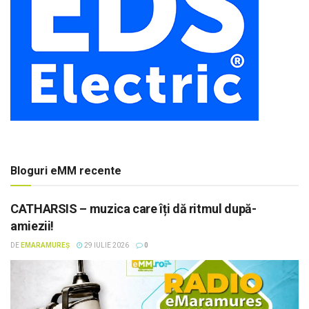
Bloguri eMM recente
CATHARSIS – muzica care îți dă ritmul după-
amiezii!
DE
EMARAMUREȘ
29 IULIE 2026
0