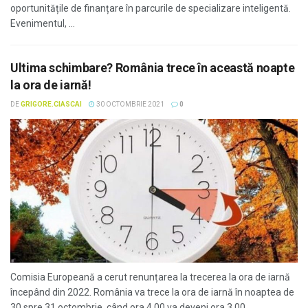
oportunitățile de finanțare în parcurile de specializare inteligentă.
Evenimentul, ...
Ultima schimbare? România trece în această noapte
la ora de iarnă!
DE
GRIGORE.CIASCAI
30 OCTOMBRIE 2021
0
Comisia Europeană a cerut renunțarea la trecerea la ora de iarnă
începând din 2022. România va trece la ora de iarnă în noaptea de
30 spre 31 octombrie, când ora 4.00 va deveni ora 3.00, ...