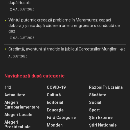
după Rusalii
6 AUGUST 2026
Vântul puternic creează probleme în Maramureș: copaci
doborâți și risc după căderea unei crengi peste o conductă de
gaz
6 AUGUST 2026
Credință, aventură și tradiție la jubileul Cercetașilor Munților
6
AUGUST 2026
Navighează după categorie
112
COVID-19
Război În Ucraina
Actualitate
Cultură
Sănătate
Alegeri
Editorial
Social
Europarlamentare
Educaţie
Sport
Alegeri Locale
Fără Categorie
Știri Externe
Alegeri
Monden
Știri Naționale
Prezidentiale