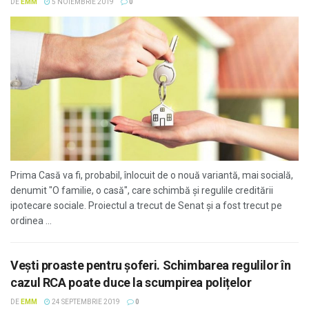
DE
EMM
5 NOIEMBRIE 2019
0
Prima Casă va fi, probabil, înlocuit de o nouă variantă, mai socială,
denumit "O familie, o casă", care schimbă și regulile creditării
ipotecare sociale. Proiectul a trecut de Senat și a fost trecut pe
ordinea ...
Veşti proaste pentru şoferi. Schimbarea regulilor în
cazul RCA poate duce la scumpirea polițelor
DE
EMM
24 SEPTEMBRIE 2019
0