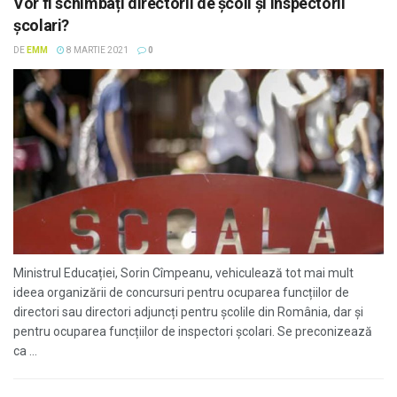
Vor fi schimbați directorii de școli și inspectorii
școlari?
DE
EMM
8 MARTIE 2021
0
Ministrul Educației, Sorin Cîmpeanu, vehiculează tot mai mult
ideea organizării de concursuri pentru ocuparea funcțiilor de
directori sau directori adjuncți pentru școlile din România, dar și
pentru ocuparea funcțiilor de inspectori școlari. Se preconizează
ca ...