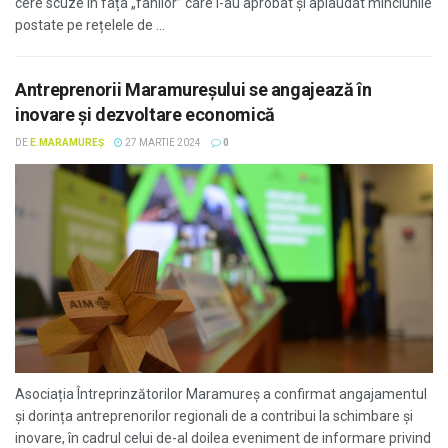
cere scuze în fața „fanilor” care i-au aprobat și aplaudat minciunile
postate pe rețelele de ...
Antreprenorii Maramureșului se angajează în
inovare și dezvoltare economică
DE
E.MARAMUREȘ
27 MARTIE 2024
0
Asociația Întreprinzătorilor Maramureș a confirmat angajamentul
și dorința antreprenorilor regionali de a contribui la schimbare și
inovare, în cadrul celui de-al doilea eveniment de informare privind