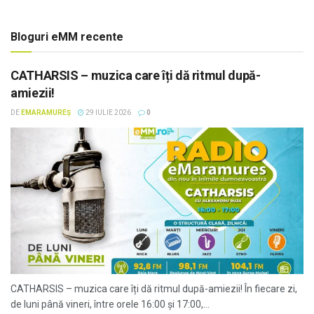
Bloguri eMM recente
CATHARSIS – muzica care îți dă ritmul după-
amiezii!
DE
EMARAMUREȘ
29 IULIE 2026
0
CATHARSIS – muzica care îți dă ritmul după-amiezii! În fiecare zi,
de luni până vineri, între orele 16:00 și 17:00,...