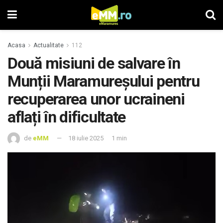
Acasa
Actualitate
112
Două misiuni de salvare în
Munții Maramureșului pentru
recuperarea unor ucraineni
aflați în dificultate
de
eMM
18 iulie 2025
1 min