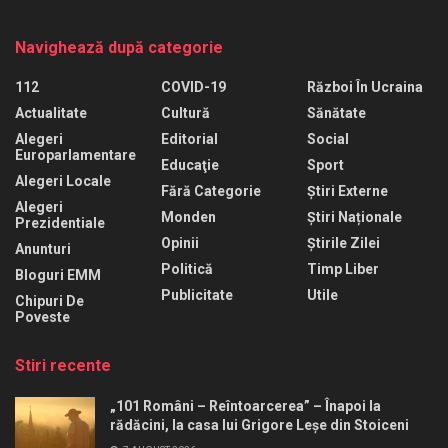
Navighează după categorie
112
COVID-19
Război În Ucraina
Actualitate
Cultură
Sănătate
Alegeri
Editorial
Social
Europarlamentare
Educaţie
Sport
Alegeri Locale
Fără Categorie
Știri Externe
Alegeri
Monden
Știri Naționale
Prezidentiale
Opinii
Știrile Zilei
Anunturi
Politică
Timp Liber
Bloguri EMM
Publicitate
Utile
Chipuri De
Poveste
Stiri recente
„101 Români – Reîntoarcerea” – Înapoi la
rădăcini, la casa lui Grigore Leșe din Stoiceni