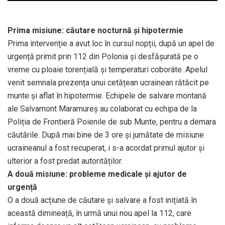
Prima misiune: căutare nocturnă și hipotermie
Prima intervenție a avut loc în cursul nopții, după un apel de
urgență primit prin 112 din Polonia și desfășurată pe o
vreme cu ploaie torențială și temperaturi coborâte. Apelul
venit semnala prezența unui cetățean ucrainean rătăcit pe
munte și aflat în hipotermie. Echipele de salvare montană
ale Salvamont Maramureș au colaborat cu echipa de la
Poliția de Frontieră Poienile de sub Munte, pentru a demara
căutările. După mai bine de 3 ore și jumătate de misiune
ucraineanul a fost recuperat, i s-a acordat primul ajutor și
ulterior a fost predat autorităților.
A două misiune: probleme medicale și ajutor de
urgență
O a două acțiune de căutare și salvare a fost inițiată în
această dimineață, în urmă unui nou apel la 112, care