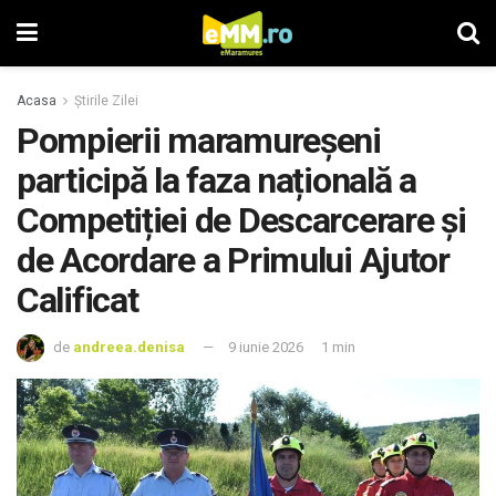
Acasa
Știrile Zilei
Pompierii maramureșeni
participă la faza națională a
Competiției de Descarcerare și
de Acordare a Primului Ajutor
Calificat
de
andreea.denisa
9 iunie 2026
1 min