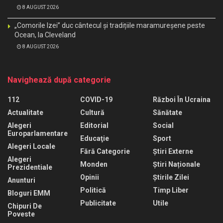
8 AUGUST 2026
„Comorile Izei” duc cântecul și tradițiile maramureșene peste
Ocean, la Cleveland
8 AUGUST 2026
Navighează după categorie
112
COVID-19
Război În Ucraina
Actualitate
Cultură
Sănătate
Alegeri
Editorial
Social
Europarlamentare
Educaţie
Sport
Alegeri Locale
Fără Categorie
Știri Externe
Alegeri
Monden
Știri Naționale
Prezidentiale
Opinii
Știrile Zilei
Anunturi
Politică
Timp Liber
Bloguri EMM
Publicitate
Utile
Chipuri De
Poveste