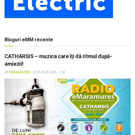
Bloguri eMM recente
CATHARSIS – muzica care îți dă ritmul după-
amiezii!
DE
EMARAMUREȘ
29 IULIE 2026
0