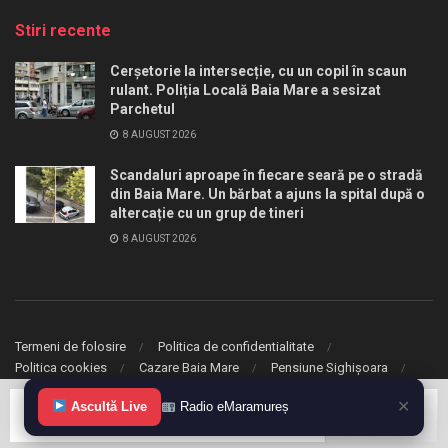
Stiri recente
Cerșetorie la intersecție, cu un copil în scaun
rulant. Poliția Locală Baia Mare a sesizat
Parchetul
8 AUGUST 2026
Scandaluri aproape în fiecare seară pe o stradă
din Baia Mare. Un bărbat a ajuns la spital după o
altercație cu un grup de tineri
8 AUGUST 2026
Termeni de folosire
Politica de confidentialitate
Politica cookies
Cazare Baia Mare
Pensiune Sighișoara
✕
© 2020 eMaramures. Toate drepturile rezervate.
Ascultă Live
Radio eMaramureș