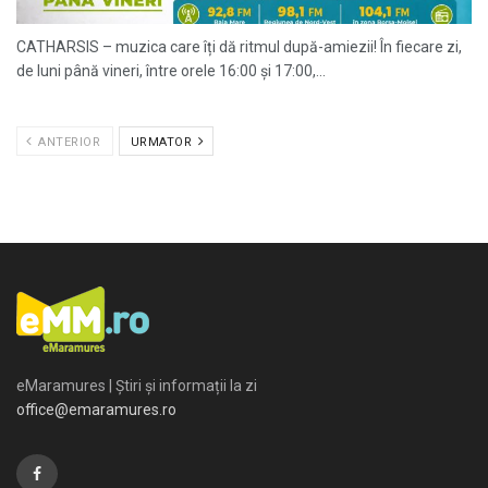
CATHARSIS – muzica care îți dă ritmul după-amiezii! În fiecare zi,
de luni până vineri, între orele 16:00 și 17:00,...
ANTERIOR
URMATOR
eMaramures | Știri și informații la zi
office@emaramures.ro