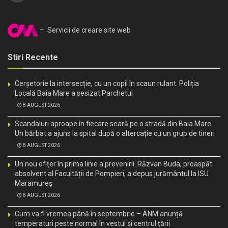
– Servicii de creare site web
Stiri Recente
Cerșetorie la intersecție, cu un copil în scaun rulant. Poliția
Locală Baia Mare a sesizat Parchetul
8 AUGUST 2026
Scandaluri aproape în fiecare seară pe o stradă din Baia Mare.
Un bărbat a ajuns la spital după o altercație cu un grup de tineri
8 AUGUST 2026
Un nou ofițer în prima linie a prevenirii. Răzvan Buda, proaspăt
absolvent al Facultății de Pompieri, a depus jurământul la ISU
Maramureș
8 AUGUST 2026
Cum va fi vremea până în septembrie – ANM anunță
temperaturi peste normal în vestul și centrul țării