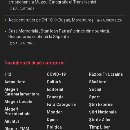
emoționant la Muzeul Etnografic al Transilvaniei
5 AUGUST 2026
Accident rutier pe DN 1C, în Bușag, Maramureș
5 AUGUST 2026
Casa Memorială „Stan Ioan Pătraș” prinde din nou viață.
Restaurarea continuă la Săpânța
5 AUGUST 2026
Navighează după categorie
112
COVID-19
Război În Ucraina
Actualitate
Cultură
Sănătate
Alegeri
Editorial
Social
Europarlamentare
Educaţie
Sport
Alegeri Locale
Fără Categorie
Știri Externe
Alegeri
Monden
Știri Naționale
Prezidentiale
Opinii
Știrile Zilei
Anunturi
Politică
Timp Liber
Bloguri EMM