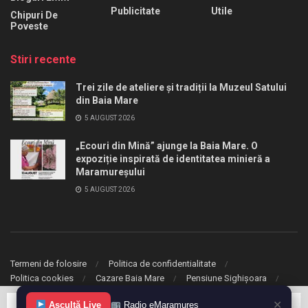
Publicitate
Utile
Chipuri De
Poveste
Stiri recente
Trei zile de ateliere și tradiții la Muzeul Satului
din Baia Mare
5 AUGUST 2026
„Ecouri din Mină” ajunge la Baia Mare. O
expoziție inspirată de identitatea minieră a
Maramureșului
5 AUGUST 2026
Termeni de folosire
Politica de confidentialitate
Politica cookies
Cazare Baia Mare
Pensiune Sighișoara
✕
© 2020 eMaramures. Toate drepturile rezervate.
Ascultă Live
Radio eMaramureș