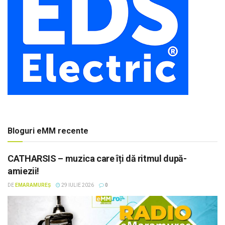
Bloguri eMM recente
CATHARSIS – muzica care îți dă ritmul după-
amiezii!
DE
EMARAMUREȘ
29 IULIE 2026
0