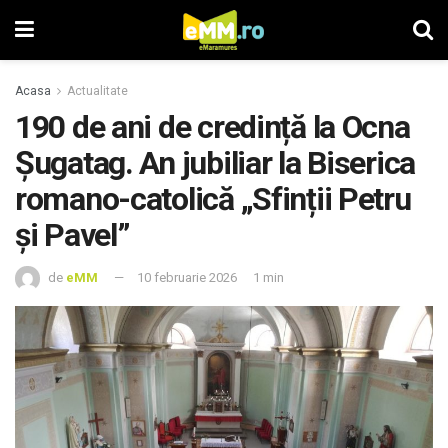
Acasa
Actualitate
190 de ani de credință la Ocna
Șugatag. An jubiliar la Biserica
romano-catolică „Sfinții Petru
și Pavel”
de
eMM
10 februarie 2026
1 min