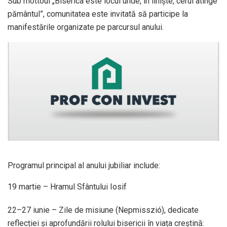
Sub mottoul „Biserica este locul unde, în liniște, cerul atinge
pământul”, comunitatea este invitată să participe la
manifestările organizate pe parcursul anului.
Programul principal al anului jubiliar include:
19 martie – Hramul Sfântului Iosif
22–27 iunie – Zile de misiune (Nepmisszió), dedicate
reflecției și aprofundării rolului bisericii în viața creștină: