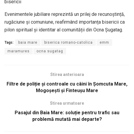
bisericii
Evenimentele jubiliare reprezintă un prilej de recunoștință,
rugăciune și comuniune, reafirmând importanța bisericii ca
pilon spiritual și identitar al comunității din Ocna Șugatag.
Tags:
baia mare
biserica romano-catolica
emm
maramures
ocna sugatag
Stirea anterioara
Filtre de poliție și controale cu câini în Șomcuta Mare,
Mogoșești și Finteușu Mare
Stirea urmatoare
Pasajul din Baia Mare: soluție pentru trafic sau
problemă mutată mai departe?