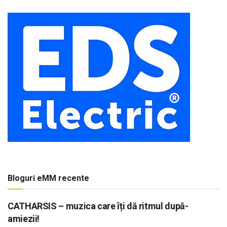
Bloguri eMM recente
CATHARSIS – muzica care îți dă ritmul după-
amiezii!