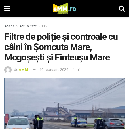
Acasa
Actualitate
112
Filtre de poliție și controale cu
câini în Șomcuta Mare,
Mogoșești și Finteușu Mare
de
eMM
10 februarie 2026
1 min