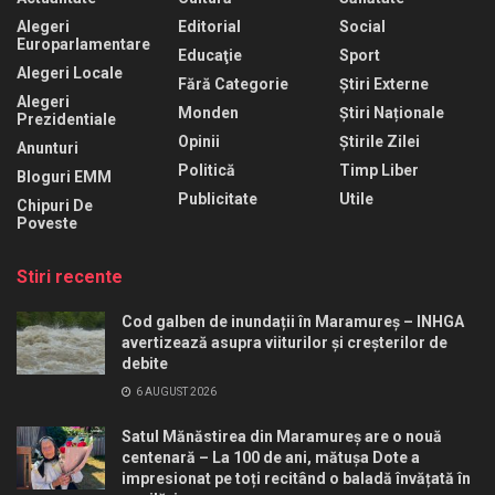
Alegeri
Editorial
Social
Europarlamentare
Educaţie
Sport
Alegeri Locale
Fără Categorie
Știri Externe
Alegeri
Monden
Știri Naționale
Prezidentiale
Opinii
Știrile Zilei
Anunturi
Politică
Timp Liber
Bloguri EMM
Publicitate
Utile
Chipuri De
Poveste
Stiri recente
Cod galben de inundații în Maramureș – INHGA
avertizează asupra viiturilor și creșterilor de
debite
6 AUGUST 2026
Satul Mănăstirea din Maramureș are o nouă
centenară – La 100 de ani, mătușa Dote a
impresionat pe toți recitând o baladă învățată în