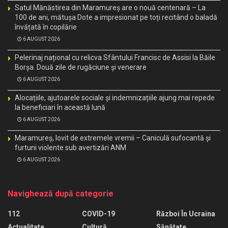
Satul Mănăstirea din Maramureș are o nouă centenară – La
100 de ani, mătușa Dote a impresionat pe toți recitând o baladă
învățată în copilărie
6 AUGUST 2026
Pelerinaj național cu relicva Sfântului Francisc de Assisi la Băile
Borșa. Două zile de rugăciune și venerare
6 AUGUST 2026
Alocațiile, ajutoarele sociale și indemnizațiile ajung mai repede
la beneficiari în această lună
6 AUGUST 2026
Maramureș, lovit de extremele vremii – Caniculă sufocantă și
furtuni violente sub avertizări ANM
6 AUGUST 2026
Navighează după categorie
112
COVID-19
Război În Ucraina
Actualitate
Cultură
Sănătate