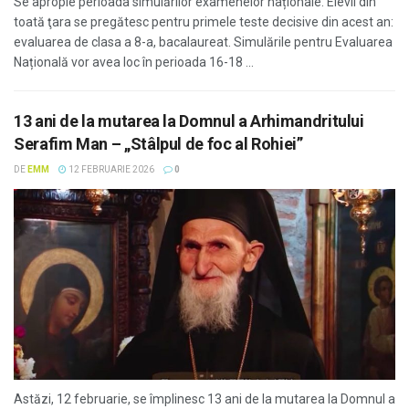
Se apropie perioada simulărilor examenelor naționale. Elevii din
toată ţara se pregătesc pentru primele teste decisive din acest an:
evaluarea de clasa a 8-a, bacalaureat. Simulările pentru Evaluarea
Națională vor avea loc în perioada 16-18 ...
13 ani de la mutarea la Domnul a Arhimandritului
Serafim Man – „Stâlpul de foc al Rohiei”
DE
EMM
12 FEBRUARIE 2026
0
Astăzi, 12 februarie, se împlinesc 13 ani de la mutarea la Domnul a