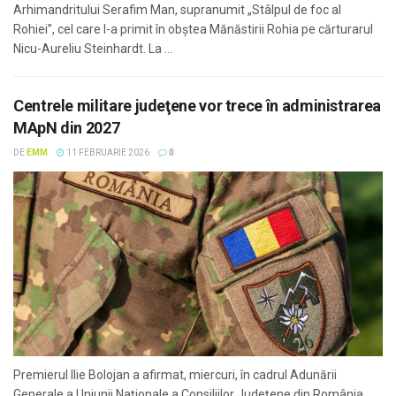
Arhimandritului Serafim Man, supranumit „Stâlpul de foc al
Rohiei”, cel care l-a primit în obștea Mănăstirii Rohia pe cărturarul
Nicu-Aureliu Steinhardt. La ...
Centrele militare judeţene vor trece în administrarea
MApN din 2027
DE
EMM
11 FEBRUARIE 2026
0
Premierul Ilie Bolojan a afirmat, miercuri, în cadrul Adunării
Generale a Uniunii Naţionale a Consiliilor Judeţene din România