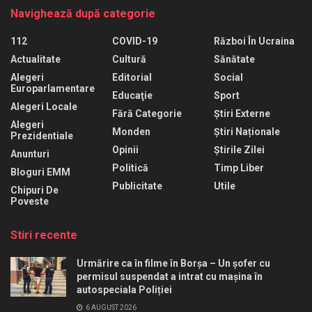
Navighează după categorie
112
COVID-19
Război În Ucraina
Actualitate
Cultură
Sănătate
Alegeri
Editorial
Social
Europarlamentare
Educaţie
Sport
Alegeri Locale
Fără Categorie
Știri Externe
Alegeri
Monden
Știri Naționale
Prezidentiale
Opinii
Știrile Zilei
Anunturi
Politică
Timp Liber
Bloguri EMM
Publicitate
Utile
Chipuri De
Poveste
Stiri recente
Urmărire ca în filme în Borșa – Un șofer cu
permisul suspendat a intrat cu mașina în
autospeciala Poliției
6 AUGUST 2026