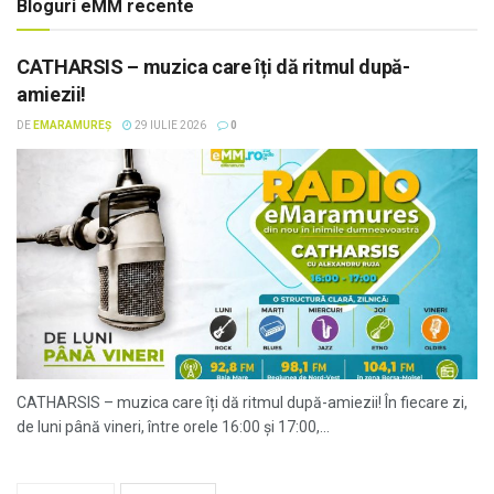
Bloguri eMM recente
CATHARSIS – muzica care îți dă ritmul după-
amiezii!
DE
EMARAMUREȘ
29 IULIE 2026
0
CATHARSIS – muzica care îți dă ritmul după-amiezii! În fiecare zi,
de luni până vineri, între orele 16:00 și 17:00,...