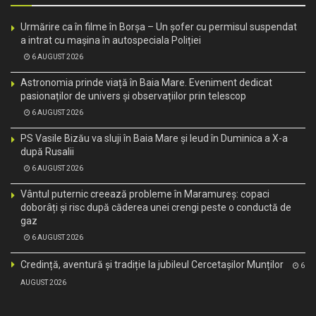
Urmărire ca în filme în Borșa – Un șofer cu permisul suspendat
a intrat cu mașina în autospeciala Poliției
6 AUGUST 2026
Astronomia prinde viață în Baia Mare. Eveniment dedicat
pasionaților de univers și observațiilor prin telescop
6 AUGUST 2026
PS Vasile Bizău va sluji în Baia Mare și Ieud în Duminica a X-a
după Rusalii
6 AUGUST 2026
Vântul puternic creează probleme în Maramureș: copaci
doborâți și risc după căderea unei crengi peste o conductă de
gaz
6 AUGUST 2026
Credință, aventură și tradiție la jubileul Cercetașilor Munților
6
AUGUST 2026