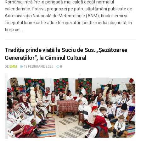
România intră într-o perioadă mai caldă decât normalul
calendaristic. Potrivit prognozei pe patru săptămâni publicate de
Administrația Națională de Meteorologie (ANM), finalul iernii și
începutul lunii martie aduc temperaturi peste media obișnuită, în
timp ce ...
Tradiția prinde viață la Suciu de Sus. „Șezătoarea
Generațiilor”, la Căminul Cultural
DE
EMM
13 FEBRUARIE 2026
0