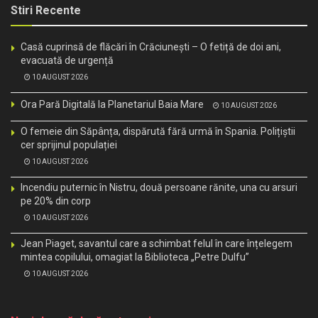
Stiri Recente
Casă cuprinsă de flăcări în Crăciunești – O fetiță de doi ani,
evacuată de urgență
10 AUGUST 2026
Ora Pară Digitală la Planetariul Baia Mare
10 AUGUST 2026
O femeie din Săpânța, dispărută fără urmă în Spania. Polițiștii
cer sprijinul populației
10 AUGUST 2026
Incendiu puternic în Nistru, două persoane rănite, una cu arsuri
pe 20% din corp
10 AUGUST 2026
Jean Piaget, savantul care a schimbat felul în care înțelegem
mintea copilului, omagiat la Biblioteca „Petre Dulfu”
10 AUGUST 2026