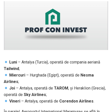
Luni
– Antalya (Turcia), operată de compania aeriană
Tailwind
;
Miercuri
– Hurghada (Egipt), operată de
Nesma
Airlines
;
Joi
– Antalya, operată de
TAROM
, și Heraklion (Grecia),
operată de
Sky Airlines
;
Vineri
– Antalya, operată de
Corendon Airlines
.
În paralel, Aeroportul Internațional Maramureș se află în