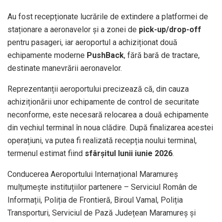
Au fost recepționate lucrările de extindere a platformei de
staționare a aeronavelor și a zonei de
pick-up/drop-off
pentru pasageri, iar aeroportul a achiziționat două
echipamente moderne
PushBack
, fără bară de tractare,
destinate manevrării aeronavelor.
Reprezentanții aeroportului precizează că, din cauza
achiziționării unor echipamente de control de securitate
neconforme, este necesară relocarea a două echipamente
din vechiul terminal în noua clădire. După finalizarea acestei
operațiuni, va putea fi realizată recepția noului terminal,
termenul estimat fiind
sfârșitul lunii iunie 2026
.
Conducerea Aeroportului Internațional Maramureș
mulțumește instituțiilor partenere – Serviciul Român de
Informații, Poliția de Frontieră, Biroul Vamal, Poliția
Transporturi, Serviciul de Pază Județean Maramureș și