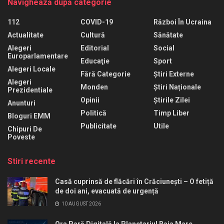
Navighează după categorie
112
COVID-19
Război În Ucraina
Actualitate
Cultură
Sănătate
Alegeri
Editorial
Social
Europarlamentare
Educaţie
Sport
Alegeri Locale
Fără Categorie
Știri Externe
Alegeri
Monden
Știri Naționale
Prezidentiale
Opinii
Știrile Zilei
Anunturi
Politică
Timp Liber
Bloguri EMM
Publicitate
Utile
Chipuri De
Poveste
Stiri recente
Casă cuprinsă de flăcări în Crăciunești – O fetiță
de doi ani, evacuată de urgență
10 AUGUST 2026