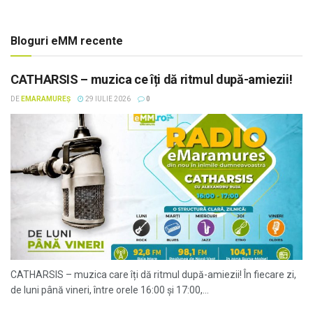
Bloguri eMM recente
CATHARSIS – muzica ce îți dă ritmul după-amiezii!
DE
EMARAMUREȘ
29 IULIE 2026
0
CATHARSIS – muzica care îți dă ritmul după-amiezii! În fiecare zi,
de luni până vineri, între orele 16:00 și 17:00,...