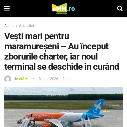
Acasa
Actualitate
Vești mari pentru
maramureșeni – Au început
zborurile charter, iar noul
terminal se deschide în curând
de
eMM
3 iunie 2026
2 min