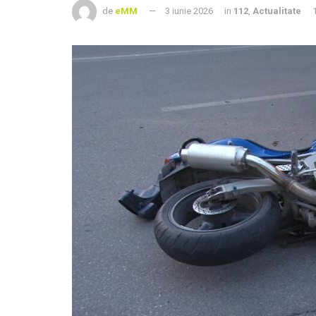
de
eMM
3 iunie 2026
in
112
,
Actualitate