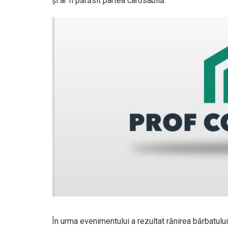
și ar fi părăsit partea carosabilă.
În urma evenimentului a rezultat rănirea bărbatului