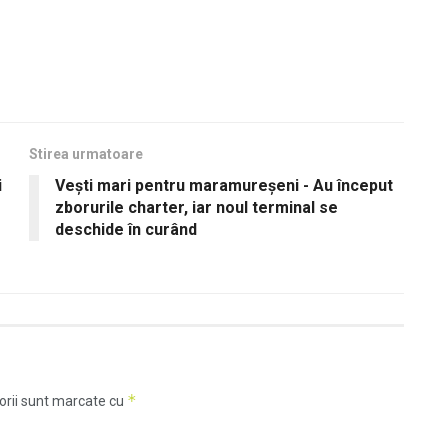
Stirea urmatoare
i
Vești mari pentru maramureșeni - Au început
zborurile charter, iar noul terminal se
deschide în curând
*
orii sunt marcate cu