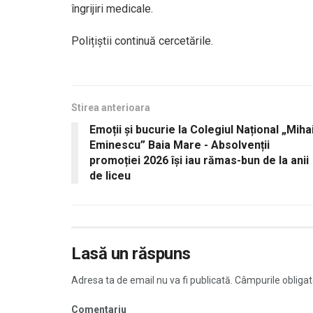
îngrijiri medicale.
Polițiștii continuă cercetările.
Stirea anterioara
Emoții și bucurie la Colegiul Național „Miha
Eminescu” Baia Mare - Absolvenții
promoției 2026 își iau rămas-bun de la anii
de liceu
Lasă un răspuns
Adresa ta de email nu va fi publicată.
Câmpurile obligat
Comentariu