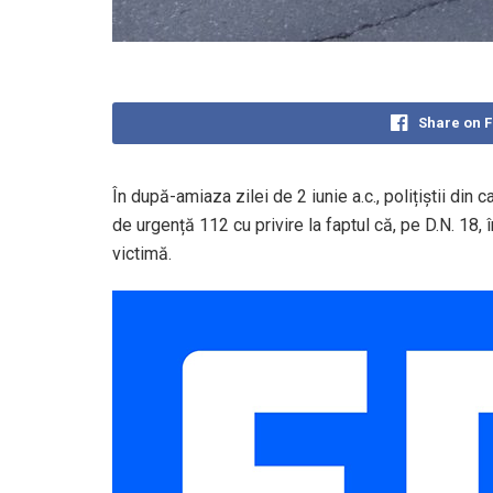
Share on 
În după-amiaza zilei de 2 iunie a.c., polițiștii din 
de urgență 112 cu privire la faptul că, pe D.N. 18,
victimă.