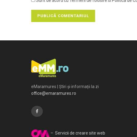
Sunt de acord cu Termeni de folosire si Politica de Co
eMaramures | Știri și informații la zi
office@emaramures.ro
– Servicii de creare site web