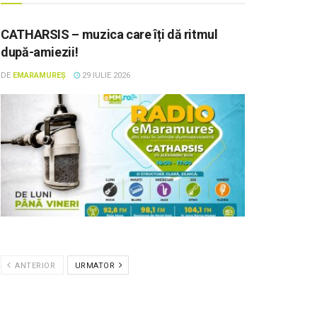
CATHARSIS – muzica care îți dă ritmul
după-amiezii!
DE
EMARAMUREȘ
29 IULIE 2026
ANTERIOR
URMATOR