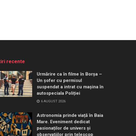
tiri recente
Urmărire ca în filme în Borșa –
Un șofer cu permisul
suspendat a intrat cu mașina în
autospeciala Poliției
6 AUGUST 2026
Astronomia prinde viață în Baia
Mare. Eveniment dedicat
pasionaților de univers și
observațiilor prin telescop