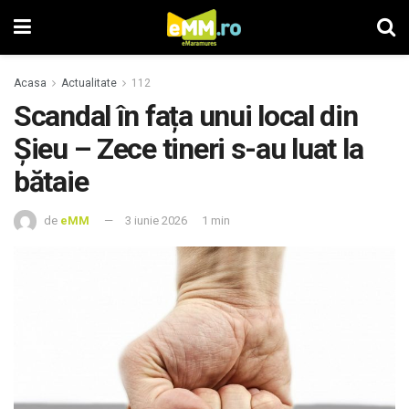
Acasa
Actualitate
112
Scandal în fața unui local din
Șieu – Zece tineri s-au luat la
bătaie
de
eMM
3 iunie 2026
1 min