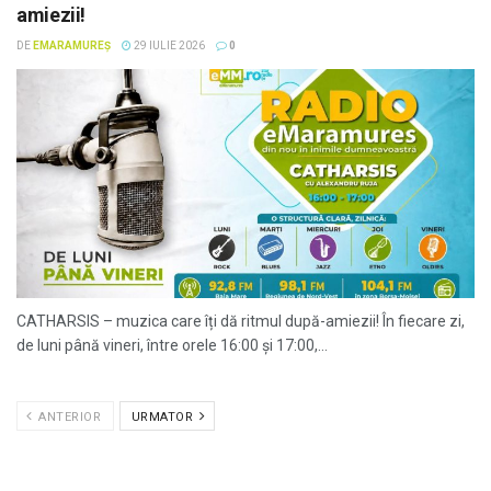
amiezii!
DE
EMARAMUREȘ
29 IULIE 2026
0
CATHARSIS – muzica care îți dă ritmul după-amiezii! În fiecare zi,
de luni până vineri, între orele 16:00 și 17:00,...
ANTERIOR
URMATOR