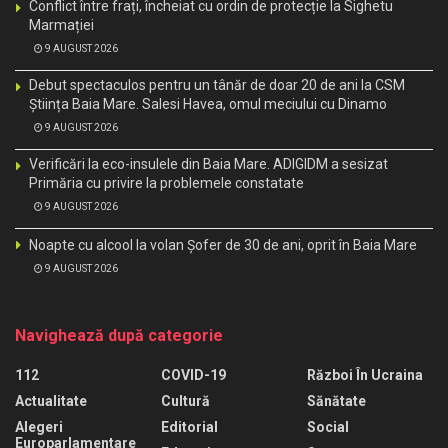
Conflict între frați, încheiat cu ordin de protecție la Sighetu
Marmației
9 AUGUST 2026
Debut spectaculos pentru un tânăr de doar 20 de ani la CSM
Știința Baia Mare. Salesi Havea, omul meciului cu Dinamo
9 AUGUST 2026
Verificări la eco-insulele din Baia Mare. ADIGIDM a sesizat
Primăria cu privire la problemele constatate
9 AUGUST 2026
Noapte cu alcool la volan Șofer de 30 de ani, oprit în Baia Mare
9 AUGUST 2026
Navighează după categorie
112
COVID-19
Război În Ucraina
Actualitate
Cultură
Sănătate
Alegeri
Editorial
Social
Europarlamentare