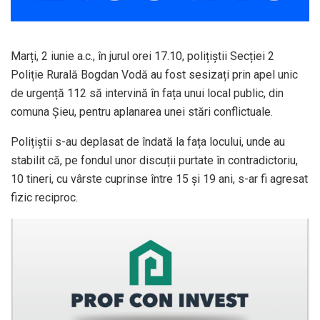
Marți, 2 iunie a.c., în jurul orei 17.10, polițiștii Secției 2
Poliție Rurală Bogdan Vodă au fost sesizați prin apel unic
de urgență 112 să intervină în fața unui local public, din
comuna Șieu, pentru aplanarea unei stări conflictuale.
Polițiștii s-au deplasat de îndată la fața locului, unde au
stabilit că, pe fondul unor discuții purtate în contradictoriu,
10 tineri, cu vârste cuprinse între 15 și 19 ani, s-ar fi agresat
fizic reciproc.