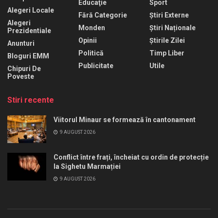
Educaţie
Sport
Alegeri Locale
Fără Categorie
Știri Externe
Alegeri
Monden
Știri Naționale
Prezidentiale
Opinii
Știrile Zilei
Anunturi
Politică
Timp Liber
Bloguri EMM
Publicitate
Utile
Chipuri De
Poveste
Stiri recente
Viitorul Minaur se formează în cantonament
9 AUGUST 2026
Conflict între frați, încheiat cu ordin de protecție
la Sighetu Marmației
9 AUGUST 2026