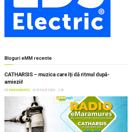
Bloguri eMM recente
CATHARSIS – muzica care îți dă ritmul după-
amiezii!
DE
EMARAMUREȘ
29 IULIE 2026
0