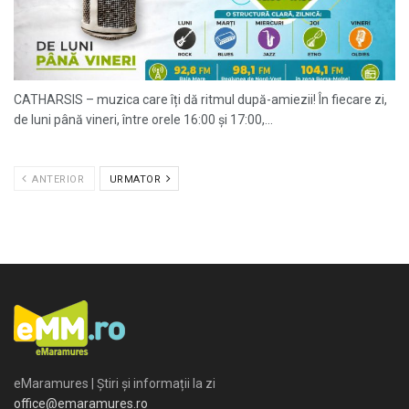
CATHARSIS – muzica care îți dă ritmul după-amiezii! În fiecare zi,
de luni până vineri, între orele 16:00 și 17:00,...
ANTERIOR
URMATOR
eMaramures | Știri și informații la zi
office@emaramures.ro