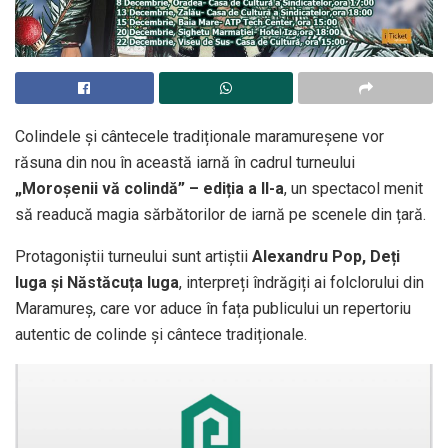
Colindele și cântecele tradiționale maramureșene vor
răsuna din nou în această iarnă în cadrul turneului
„Moroșenii vă colindă” – ediția a II-a
, un spectacol menit
să readucă magia sărbătorilor de iarnă pe scenele din țară.
Protagoniștii turneului sunt artiștii
Alexandru Pop, Deți
Iuga și Năstăcuța Iuga
, interpreți îndrăgiți ai folclorului din
Maramureș, care vor aduce în fața publicului un repertoriu
autentic de colinde și cântece tradiționale.