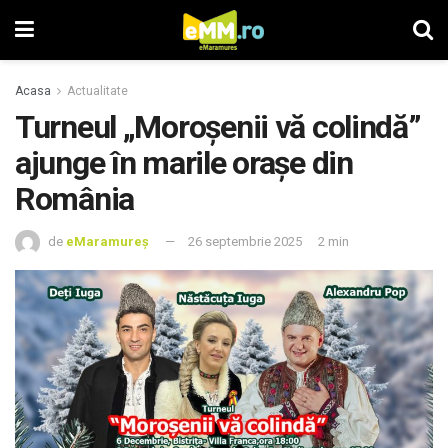
Acasa
Actualitate
Turneul „Moroșenii vă colindă”
ajunge în marile orașe din
România
de
eMaramureș
26 septembrie 2025
2 min