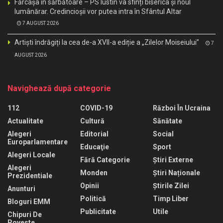
Fărcașa în sărbătoare – PS Iustin va sfinți biserica și noul
lumânărar. Credincioșii vor putea intra în Sfântul Altar
7 AUGUST 2026
Artiști îndrăgiți la cea de-a XVII-a ediție a „Zilelor Moiseiului”
7
AUGUST 2026
Navighează după categorie
112
COVID-19
Război În Ucraina
Actualitate
Cultură
Sănătate
Alegeri
Editorial
Social
Europarlamentare
Educaţie
Sport
Alegeri Locale
Fără Categorie
Știri Externe
Alegeri
Monden
Știri Naționale
Prezidentiale
Opinii
Știrile Zilei
Anunturi
Politică
Timp Liber
Bloguri EMM
Publicitate
Utile
Chipuri De
Poveste