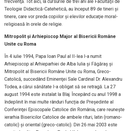
frecvenţă. Tot aici, la cursurile de trei ani ale Facultăţii de
Teologie Didactică-Catehetică, au început 89 de tineri şi
tinere, care vor preda copiilor şi elevilor educaţie moral-
religioasă în orele de religie.
Mitropolit și Arhiepiscop Major al Bisericii Române
Unite cu Roma
În 4 iulie 1994, Papa Ioan Paul al II-lea l-a numit
Arhiepiscop al Arhieparhiei de Alba Iulia şi Făgăraş şi
Mitropolit al Bisericii Române Unite cu Roma, Greco-
Catolică, succedând Eminenţei Sale Cardinal Dr. Alexandru
Todea, a cărui sănătate l-a obligat să se retragă. La 27
august 1994 este instalat la Blaj. Începând cu anul 1998 a
îndeplinit în mai multe rânduri funcția de Preşedinte al
Conferinţei Episcopale Catolice din România, care reuneşte
ierarhia Bisericilor Catolice de ambele rituri, latin (romano-
catolic) şi oriental (greco-catolic). Din 26 mai 2003 este