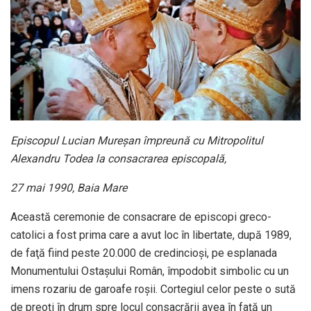
Episcopul Lucian Mureșan împreună cu Mitropolitul
Alexandru Todea la consacrarea episcopală,
27 mai 1990, Baia Mare
Această ceremonie de consacrare de episcopi greco-
catolici a fost prima care a avut loc în libertate, după 1989,
de faţă fiind peste 20.000 de credincioşi, pe esplanada
Monumentului Ostaşului Român, împodobit simbolic cu un
imens rozariu de garoafe roşii. Cortegiul celor peste o sută
de preoţi în drum spre locul consacrării avea în faţă un