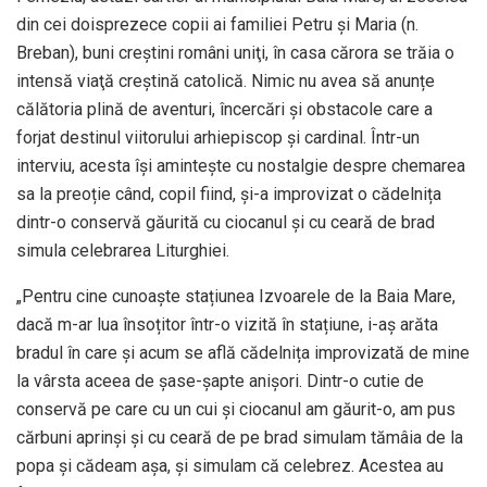
din cei doisprezece copii ai familiei Petru şi Maria (n.
Breban), buni creştini români uniţi, în casa cărora se trăia o
intensă viaţă creştină catolică. Nimic nu avea să anunțe
călătoria plină de aventuri, încercări şi obstacole care a
forjat destinul viitorului arhiepiscop și cardinal. Într-un
interviu, acesta își amintește cu nostalgie despre chemarea
sa la preoție când, copil fiind, și-a improvizat o cădelnița
dintr-o conservă găurită cu ciocanul și cu ceară de brad
simula celebrarea Liturghiei.
„Pentru cine cunoaște stațiunea Izvoarele de la Baia Mare,
dacă m-ar lua însoțitor într-o vizită în stațiune, i-aș arăta
bradul în care și acum se află cădelnița improvizată de mine
la vârsta aceea de șase-șapte anișori. Dintr-o cutie de
conservă pe care cu un cui și ciocanul am găurit-o, am pus
cărbuni aprinși și cu ceară de pe brad simulam tămâia de la
popa și cădeam așa, și simulam că celebrez. Acestea au