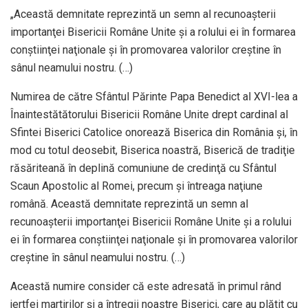
„Această demnitate reprezintă un semn al recunoaşterii
importanţei Bisericii Române Unite şi a rolului ei în formarea
conştiinţei naţionale şi în promovarea valorilor creştine în
sânul neamului nostru. (…)
Numirea de către Sfântul Părinte Papa Benedict al XVI-lea a
Înaintestătătorului Bisericii Române Unite drept cardinal al
Sfintei Biserici Catolice onorează Biserica din România şi, în
mod cu totul deosebit, Biserica noastră, Biserică de tradiţie
răsăriteană în deplină comuniune de credinţă cu Sfântul
Scaun Apostolic al Romei, precum şi întreaga naţiune
română. Această demnitate reprezintă un semn al
recunoaşterii importanţei Bisericii Române Unite şi a rolului
ei în formarea conştiinţei naţionale şi în promovarea valorilor
creştine în sânul neamului nostru. (…)
Această numire consider că este adresată în primul rând
jertfei martirilor şi a întregii noastre Biserici, care au plătit cu