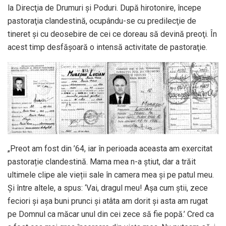
la Direcţia de Drumuri şi Poduri. După hirotonire, începe
pastoraţia clandestină, ocupându-se cu predilecţie de
tineret şi cu deosebire de cei ce doreau să devină preoţi. În
acest timp desfăşoară o intensă activitate de pastoraţie.
„Preot am fost din ’64, iar în perioada aceasta am exercitat
pastorație clandestină. Mama mea n-a știut, dar a trăit
ultimele clipe ale vieții sale în camera mea și pe patul meu.
Și între altele, a spus: ‘Vai, dragul meu! Așa cum știi, zece
feciori și așa buni prunci și atâta am dorit și asta am rugat
pe Domnul ca măcar unul din cei zece să fie popă.’ Cred ca