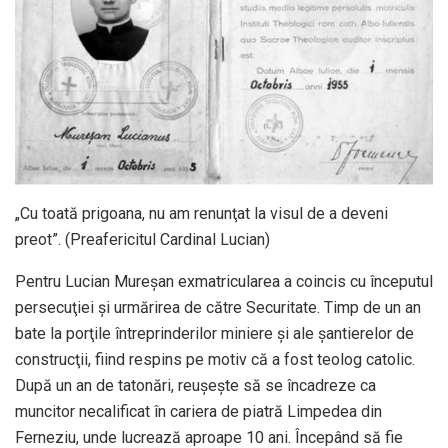
„Cu toată prigoana, nu am renunţat la visul de a deveni
preot”. (Preafericitul Cardinal Lucian)
Pentru Lucian Mureşan exmatricularea a coincis cu începutul
persecuţiei şi urmărirea de către Securitate. Timp de un an
bate la porţile întreprinderilor miniere şi ale şantierelor de
construcţii, fiind respins pe motiv că a fost teolog catolic.
După un an de tatonări, reuşeşte să se încadreze ca
muncitor necalificat în cariera de piatră Limpedea din
Ferneziu, unde lucrează aproape 10 ani. Începând să fie