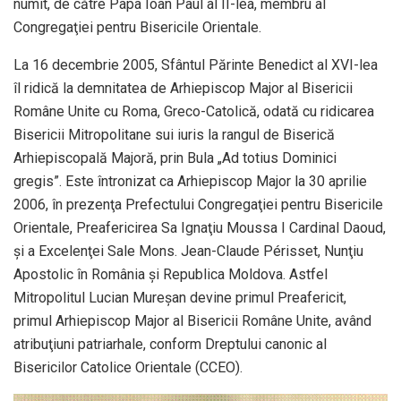
numit, de către Papa Ioan Paul al II-lea, membru al
Congregaţiei pentru Bisericile Orientale.
La 16 decembrie 2005, Sfântul Părinte Benedict al XVI-lea
îl ridică la demnitatea de Arhiepiscop Major al Bisericii
Române Unite cu Roma, Greco-Catolică, odată cu ridicarea
Bisericii Mitropolitane sui iuris la rangul de Biserică
Arhiepiscopală Majoră, prin Bula „Ad totius Dominici
gregis”. Este întronizat ca Arhiepiscop Major la 30 aprilie
2006, în prezenţa Prefectului Congregaţiei pentru Bisericile
Orientale, Preafericirea Sa Ignaţiu Moussa I Cardinal Daoud,
şi a Excelenţei Sale Mons. Jean-Claude Périsset, Nunţiu
Apostolic în România şi Republica Moldova. Astfel
Mitropolitul Lucian Mureșan devine primul Preafericit,
primul Arhiepiscop Major al Bisericii Române Unite, având
atribuţiuni patriarhale, conform Dreptului canonic al
Bisericilor Catolice Orientale (CCEO).