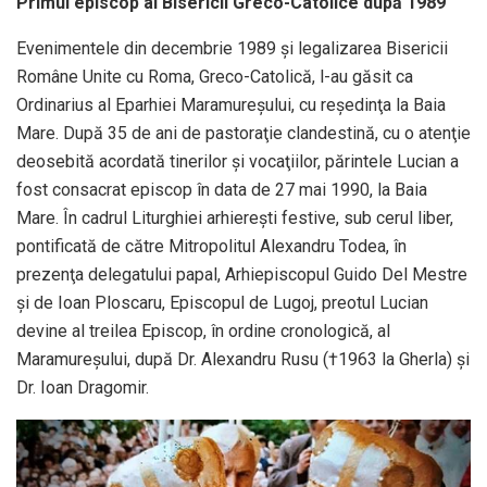
Primul episcop al Bisericii Greco-Catolice după 1989
Evenimentele din decembrie 1989 şi legalizarea Bisericii
Române Unite cu Roma, Greco-Catolică, l-au găsit ca
Ordinarius al Eparhiei Maramureşului, cu reşedinţa la Baia
Mare. După 35 de ani de pastoraţie clandestină, cu o atenţie
deosebită acordată tinerilor şi vocaţiilor, părintele Lucian a
fost consacrat episcop în data de 27 mai 1990, la Baia
Mare. În cadrul Liturghiei arhiereşti festive, sub cerul liber,
pontificată de către Mitropolitul Alexandru Todea, în
prezenţa delegatului papal, Arhiepiscopul Guido Del Mestre
şi de Ioan Ploscaru, Episcopul de Lugoj, preotul Lucian
devine al treilea Episcop, în ordine cronologică, al
Maramureşului, după Dr. Alexandru Rusu (†1963 la Gherla) şi
Dr. Ioan Dragomir.