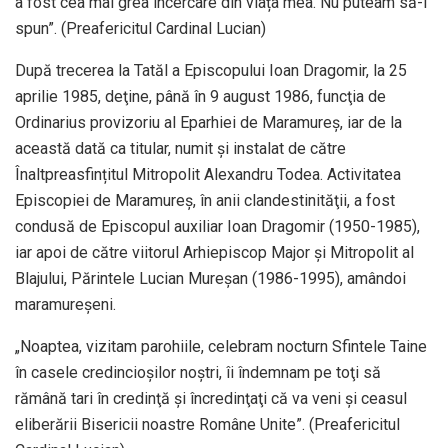
a fost cea mai grea încercare din viața mea. Nu puteam să-i
spun”. (Preafericitul Cardinal Lucian)
După trecerea la Tatăl a Episcopului Ioan Dragomir, la 25
aprilie 1985, deţine, până în 9 august 1986, funcţia de
Ordinarius provizoriu al Eparhiei de Maramureş, iar de la
această dată ca titular, numit şi instalat de către
Înaltpreasfințitul Mitropolit Alexandru Todea. Activitatea
Episcopiei de Maramureş, în anii clandestinităţii, a fost
condusă de Episcopul auxiliar Ioan Dragomir (1950-1985),
iar apoi de către viitorul Arhiepiscop Major şi Mitropolit al
Blajului, Părintele Lucian Mureşan (1986-1995), amândoi
maramureşeni.
„Noaptea, vizitam parohiile, celebram nocturn Sfintele Taine
în casele credincioşilor noştri, îi îndemnam pe toţi să
rămână tari în credinţă şi încredinţaţi că va veni şi ceasul
eliberării Bisericii noastre Române Unite”. (Preafericitul