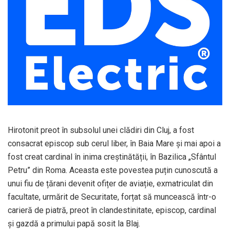
Hirotonit preot în subsolul unei clădiri din Cluj, a fost
consacrat episcop sub cerul liber, în Baia Mare și mai apoi a
fost creat cardinal în inima creștinătății, în Bazilica „Sfântul
Petru” din Roma. Aceasta este povestea puțin cunoscută a
unui fiu de țărani devenit ofițer de aviație, exmatriculat din
facultate, urmărit de Securitate, forțat să muncească într-o
carieră de piatră, preot în clandestinitate, episcop, cardinal
și gazdă a primului papă sosit la Blaj.