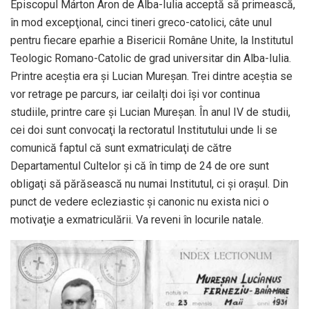
Episcopul Márton Áron de Alba-Iulia acceptă să primească,
în mod excepţional, cinci tineri greco-catolici, câte unul
pentru fiecare eparhie a Bisericii Române Unite, la Institutul
Teologic Romano-Catolic de grad universitar din Alba-Iulia.
Printre aceştia era şi Lucian Mureşan. Trei dintre aceștia se
vor retrage pe parcurs, iar ceilalți doi își vor continua
studiile, printre care şi Lucian Mureşan. În anul IV de studii,
cei doi sunt convocaţi la rectoratul Institutului unde li se
comunică faptul că sunt exmatriculaţi de către
Departamentul Cultelor şi că în timp de 24 de ore sunt
obligaţi să părăsească nu numai Institutul, ci şi oraşul. Din
punct de vedere ecleziastic şi canonic nu exista nici o
motivaţie a exmatriculării. Va reveni în locurile natale.