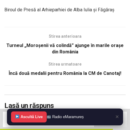
Biroul de Presă al Arhieparhiei de Alba Iulia și Făgăraș
Stirea anterioara
Turneul „Moroșenii vă colindă” ajunge în marile orașe
din România
Stirea urmatoare
Încă două medalii pentru România la CM de Canotaj!
Lasă un răspuns
✕
Adresa ta de email nu va fi publicată.
Câmpurile obligatorii sunt
Ascultă Live
Radio eMaramureș
*
marcate cu