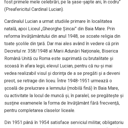
fost primele mele celebrări, pe la șase-șapte ani, în codru”
(Preafericitul Cardinal Lucian).
Cardinalul Lucian a urmat studiile primare în localitatea
natală, apoi Liceul „Gheorghe Şincai” din Baia Mare. Prin
reforma învăţământului din anul 1948, se scoate religia din
toate şcolile din ţară. Dar mai ales având în vedere că prin
Decretul nr. 358/1948 al Marii Adunări Naţionale, Biserica
Română Unită cu Roma este suprimată cu brutalitate şi
scoasă în afara legii, elevul Lucian, pentru că nu-şi mai
vedea realizabil visul şi dorinţa de a se pregăti şi a deveni
preot, se retrage din liceu. Între 1948-1951 urmează o
şcoală de prelucrare a lemnului (mobilă fină) în Baia Mare,
cu activitate la locul de muncă şi, în paralel, se pregăteşte şi
susţine examenele la forma de învăţământ fără frecvenţă,
pentru completarea claselor liceale.
Din 1951 până în 1954 satisface serviciul militar, obligatoriu