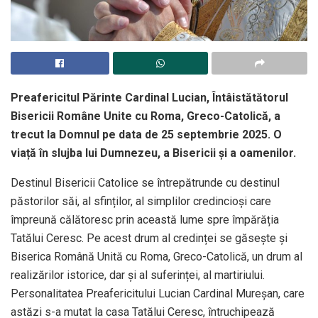
Preafericitul Părinte Cardinal Lucian, Întâistătătorul
Bisericii Române Unite cu Roma, Greco-Catolică, a
trecut la Domnul pe data de 25 septembrie 2025. O
viață în slujba lui Dumnezeu, a Bisericii și a oamenilor.
Destinul Bisericii Catolice se întrepătrunde cu destinul
păstorilor săi, al sfinților, al simplilor credincioși care
împreună călătoresc prin această lume spre împărăția
Tatălui Ceresc. Pe acest drum al credinței se găsește și
Biserica Română Unită cu Roma, Greco-Catolică, un drum al
realizărilor istorice, dar și al suferinței, al martiriului.
Personalitatea Preafericitului Lucian Cardinal Mureșan, care
astăzi s-a mutat la casa Tatălui Ceresc, întruchipează