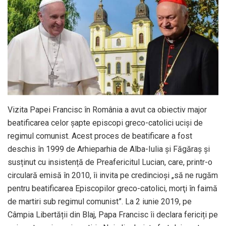
Vizita Papei Francisc în România a avut ca obiectiv major
beatificarea celor șapte episcopi greco-catolici uciși de
regimul comunist. Acest proces de beatificare a fost
deschis în 1999 de Arhieparhia de Alba-Iulia și Făgăraș și
susținut cu insistență de Preafericitul Lucian, care, printr-o
circulară emisă în 2010, îi invita pe credincioşi „să ne rugăm
pentru beatificarea Episcopilor greco-catolici, morţi în faimă
de martiri sub regimul comunist”. La 2 iunie 2019, pe
Câmpia Libertății din Blaj, Papa Francisc îi declara fericiți pe