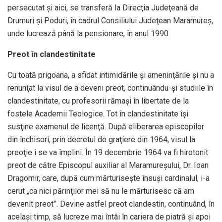
persecutat şi aici, se transferă la Direcţia Judeţeană de
Drumuri şi Poduri, în cadrul Consiliului Judeţean Maramureş,
unde lucrează până la pensionare, în anul 1990.
Preot în clandestinitate
Cu toată prigoana, a sfidat intimidările şi ameninţările şi nu a
renunţat la visul de a deveni preot, continuându-și studiile în
clandestinitate, cu profesorii rămaşi în libertate de la
fostele Academii Teologice. Tot în clandestinitate îşi
susţine examenul de licenţă. După eliberarea episcopilor
din închisori, prin decretul de graţiere din 1964, visul la
preoţie i se va împlini. În 19 decembrie 1964 va fi hirotonit
preot de către Episcopul auxiliar al Maramureşului, Dr. Ioan
Dragomir, care, după cum mărturisește însuși cardinalul, i-a
cerut „ca nici părinţilor mei să nu le mărturisesc că am
devenit preot”. Devine astfel preot clandestin, continuând, în
acelaşi timp, să lucreze mai întâi în cariera de piatră şi apoi