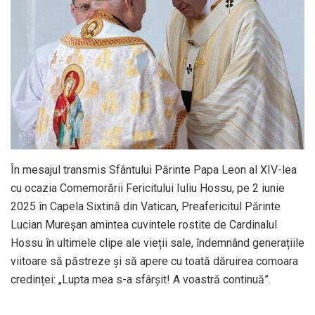
În mesajul transmis Sfântului Părinte Papa Leon al XIV-lea
cu ocazia Comemorării Fericitului Iuliu Hossu, pe 2 iunie
2025 în Capela Sixtină din Vatican, Preafericitul Părinte
Lucian Mureșan amintea cuvintele rostite de Cardinalul
Hossu în ultimele clipe ale vieții sale, îndemnând generațiile
viitoare să păstreze și să apere cu toată dăruirea comoara
credinței: „Lupta mea s-a sfârșit! A voastră continuă”.