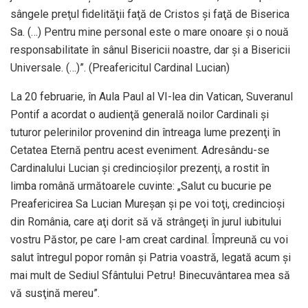
sângele preţul fidelităţii faţă de Cristos şi faţă de Biserica
Sa. (…) Pentru mine personal este o mare onoare şi o nouă
responsabilitate în sânul Bisericii noastre, dar şi a Bisericii
Universale. (…)”. (Preafericitul Cardinal Lucian)
La 20 februarie, în Aula Paul al VI-lea din Vatican, Suveranul
Pontif a acordat o audienţă generală noilor Cardinali şi
tuturor pelerinilor provenind din întreaga lume prezenţi în
Cetatea Eternă pentru acest eveniment. Adresându-se
Cardinalului Lucian şi credincioşilor prezenţi, a rostit în
limba română următoarele cuvinte: „Salut cu bucurie pe
Preafericirea Sa Lucian Mureşan şi pe voi toţi, credincioşi
din România, care aţi dorit să vă strângeţi în jurul iubitului
vostru Păstor, pe care l-am creat cardinal. Împreună cu voi
salut întregul popor român şi Patria voastră, legată acum şi
mai mult de Sediul Sfântului Petru! Binecuvântarea mea să
vă susţină mereu”.