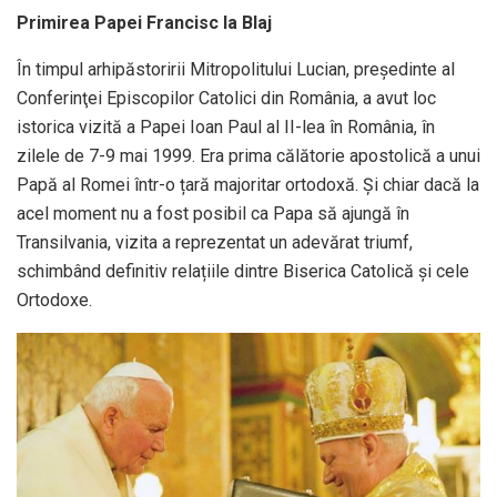
Primirea Papei Francisc la Blaj
În timpul arhipăstoririi Mitropolitului Lucian, preşedinte al
Conferinţei Episcopilor Catolici din România, a avut loc
istorica vizită a Papei Ioan Paul al II-lea în România, în
zilele de 7-9 mai 1999. Era prima călătorie apostolică a unui
Papă al Romei într-o țară majoritar ortodoxă. Și chiar dacă la
acel moment nu a fost posibil ca Papa să ajungă în
Transilvania, vizita a reprezentat un adevărat triumf,
schimbând definitiv relațiile dintre Biserica Catolică și cele
Ortodoxe.