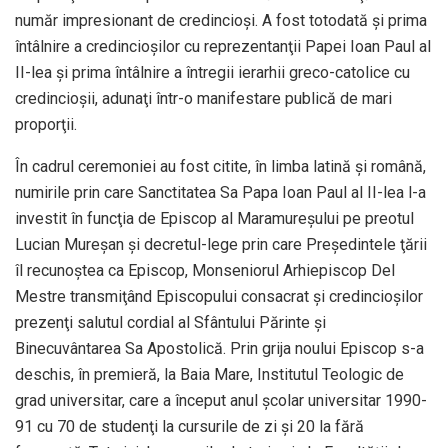
număr impresionant de credincioşi. A fost totodată şi prima
întâlnire a credincioşilor cu reprezentanţii Papei Ioan Paul al
II-lea şi prima întâlnire a întregii ierarhii greco-catolice cu
credincioşii, adunaţi într-o manifestare publică de mari
proporţii.
În cadrul ceremoniei au fost citite, în limba latină şi română,
numirile prin care Sanctitatea Sa Papa Ioan Paul al II-lea l-a
investit în funcţia de Episcop al Maramureşului pe preotul
Lucian Mureşan şi decretul-lege prin care Preşedintele ţării
îl recunoştea ca Episcop, Monseniorul Arhiepiscop Del
Mestre transmiţând Episcopului consacrat şi credincioşilor
prezenţi salutul cordial al Sfântului Părinte şi
Binecuvântarea Sa Apostolică. Prin grija noului Episcop s-a
deschis, în premieră, la Baia Mare, Institutul Teologic de
grad universitar, care a început anul şcolar universitar 1990-
91 cu 70 de studenţi la cursurile de zi şi 20 la fără