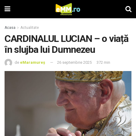
Acasa
Actualitate
CARDINALUL LUCIAN – o viață
în slujba lui Dumnezeu
de
eMaramureș
26 septembrie 2025
372 min