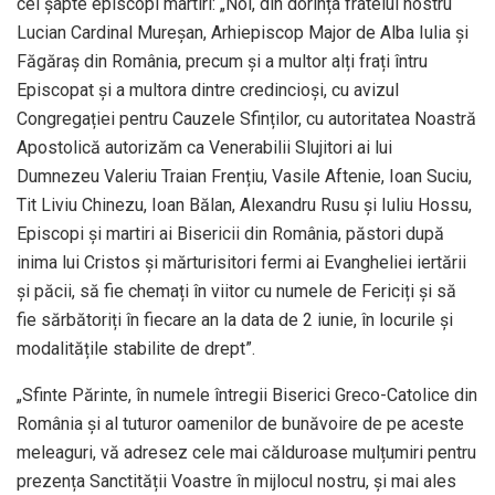
cei șapte episcopi martiri: „Noi, din dorința fratelui nostru
Lucian Cardinal Mureșan, Arhiepiscop Major de Alba Iulia și
Făgăraș din România, precum și a multor alți frați întru
Episcopat și a multora dintre credincioși, cu avizul
Congregației pentru Cauzele Sfinților, cu autoritatea Noastră
Apostolică autorizăm ca Venerabilii Slujitori ai lui
Dumnezeu Valeriu Traian Frențiu, Vasile Aftenie, Ioan Suciu,
Tit Liviu Chinezu, Ioan Bălan, Alexandru Rusu și Iuliu Hossu,
Episcopi și martiri ai Bisericii din România, păstori după
inima lui Cristos și mărturisitori fermi ai Evangheliei iertării
și păcii, să fie chemați în viitor cu numele de Fericiți și să
fie sărbătoriți în fiecare an la data de 2 iunie, în locurile și
modalitățile stabilite de drept”.
„Sfinte Părinte, în numele întregii Biserici Greco-Catolice din
România și al tuturor oamenilor de bunăvoire de pe aceste
meleaguri, vă adresez cele mai călduroase mulțumiri pentru
prezența Sanctității Voastre în mijlocul nostru, și mai ales