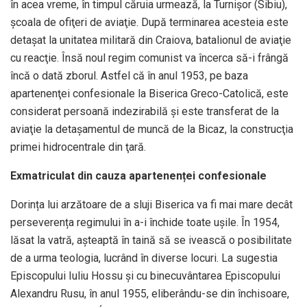
în acea vreme, în timpul căruia urmează, la Turnişor (Sibiu),
şcoala de ofiţeri de aviaţie. După terminarea acesteia este
detaşat la unitatea militară din Craiova, batalionul de aviaţie
cu reacţie. Însă noul regim comunist va încerca să-i frângă
încă o dată zborul. Astfel că în anul 1953, pe baza
apartenenţei confesionale la Biserica Greco-Catolică, este
considerat persoană indezirabilă şi este transferat de la
aviaţie la detaşamentul de muncă de la Bicaz, la construcţia
primei hidrocentrale din ţară.
Exmatriculat din cauza apartenenței confesionale
Dorința lui arzătoare de a sluji Biserica va fi mai mare decât
perseverența regimului în a-i închide toate ușile. În 1954,
lăsat la vatră, aşteaptă în taină să se ivească o posibilitate
de a urma teologia, lucrând în diverse locuri. La sugestia
Episcopului Iuliu Hossu şi cu binecuvântarea Episcopului
Alexandru Rusu, în anul 1955, eliberându-se din închisoare,