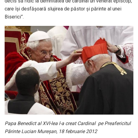
decis să ridic la demnitatea de cardinal un venerat episcop,
care îşi desfăşoară slujirea de păstor şi părinte al unei
Biserici”.
Papa Benedict al XVI-lea l-a creat Cardinal pe Preafericitul
Părinte Lucian Mureșan, 18 februarie 2012