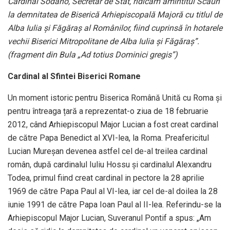
Cardinal Sodano, Secretar de Stat, ridicăm amintitul Scaun
la demnitatea de Biserică Arhiepiscopală Majoră cu titlul de
Alba Iulia şi Făgăraş al Românilor, fiind cuprinsă în hotarele
vechii Biserici Mitropolitane de Alba Iulia şi Făgăraş”.
(fragment din Bula „Ad totius Dominici gregis”)
Cardinal al Sfintei Biserici Romane
Un moment istoric pentru Biserica Română Unită cu Roma și
pentru întreaga țară a reprezentat-o ziua de 18 februarie
2012, când Arhiepiscopul Major Lucian a fost creat cardinal
de către Papa Benedict al XVI-lea, la Roma. Preafericitul
Lucian Mureşan devenea astfel cel de-al treilea cardinal
român, după cardinalul Iuliu Hossu şi cardinalul Alexandru
Todea, primul fiind creat cardinal in pectore la 28 aprilie
1969 de către Papa Paul al VI-lea, iar cel de-al doilea la 28
iunie 1991 de către Papa Ioan Paul al II-lea. Referindu-se la
Arhiepiscopul Major Lucian, Suveranul Pontif a spus: „Am