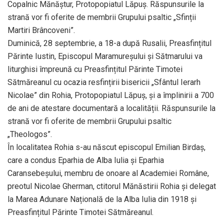
Copalnic Mănăștur, Protopopiatul Lăpuș. Răspunsurile la
strană vor fi oferite de membrii Grupului psaltic „Sfinții
Martiri Brâncoveni”.
Duminică, 28 septembrie, a 18-a după Rusalii, Preasfințitul
Părinte Iustin, Episcopul Maramureșului și Sătmarului va
liturghisi împreună cu Preasfințitul Părinte Timotei
Sătmăreanul cu ocazia resfințirii bisericii „Sfântul Ierarh
Nicolae” din Rohia, Protopopiatul Lăpuș, și a împlinirii a 700
de ani de atestare documentară a localității. Răspunsurile la
strană vor fi oferite de membrii Grupului psaltic
„Theologos”.
În localitatea Rohia s-au născut episcopul Emilian Birdaș,
care a condus Eparhia de Alba Iulia și Eparhia
Caransebeșului, membru de onoare al Academiei Române,
preotul Nicolae Gherman, ctitorul Mănăstirii Rohia și delegat
la Marea Adunare Națională de la Alba Iulia din 1918 și
Preasfințitul Părinte Timotei Sătmăreanul.