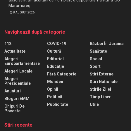
Maramureș
8 AUGUST 2026
Navighează după categorie
112
COVID-19
Război În Ucraina
Actualitate
Cultură
Sănătate
Alegeri
Editorial
Social
Europarlamentare
Educaţie
Sport
Alegeri Locale
Fără Categorie
Știri Externe
Alegeri
Monden
Știri Naționale
Prezidentiale
Opinii
Știrile Zilei
Anunturi
Politică
Timp Liber
Bloguri EMM
Publicitate
Utile
Chipuri De
Poveste
Stiri recente