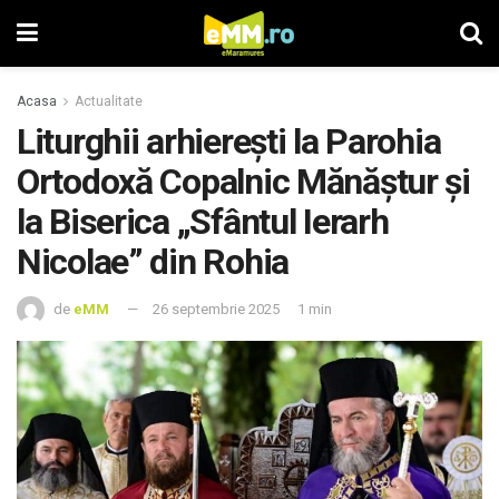
Acasa
Actualitate
Liturghii arhierești la Parohia
Ortodoxă Copalnic Mănăștur și
la Biserica „Sfântul Ierarh
Nicolae” din Rohia
de
eMM
26 septembrie 2025
1 min