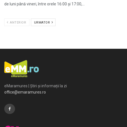
de luni până vineri, între orele 16:00 și 17:00,...
ANTERIOR
URMATOR
eMaramures | Știri și informații la zi
office@emaramures.ro