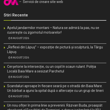
– Servicii de creare site web
Stiri Recente
Apelul jandarmilor montani – Natura se admiră la pas, nu se
cucerește cu zgomotul motoarelor!
8 AUGUST 2026
„Reflexii din Lăpuș” – expoziție de pictură și sculptură, la Târgu
Lăpuș
8 AUGUST 2026
Cerșetorie la intersecție, cu un copil în scaun rulant. Poliția
Locală Baia Mare a sesizat Parchetul
8 AUGUST 2026
Scandaluri aproape în fiecare seară pe o stradă din Baia Mare.
Un bărbat a ajuns la spital după o altercație cu un grup de tineri
8 AUGUST 2026
Un nou ofițer în prima linie a prevenirii. Răzvan Buda, proaspăt
absolvent al Facultății de Pompieri, a depus jurământul la ISU