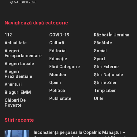
6 AUGUST 2026
Navighează după categorie
112
COVID-19
Război În Ucraina
Actualitate
Cultură
Sănătate
Alegeri
Editorial
Social
Europarlamentare
Educaţie
Sport
Alegeri Locale
Fără Categorie
Știri Externe
Alegeri
Monden
Știri Naționale
Prezidentiale
Opinii
Știrile Zilei
Anunturi
Politică
Timp Liber
Bloguri EMM
Publicitate
Utile
Chipuri De
Poveste
Stiri recente
Inconștiență pe șosea la Copalnic Mănăștur –