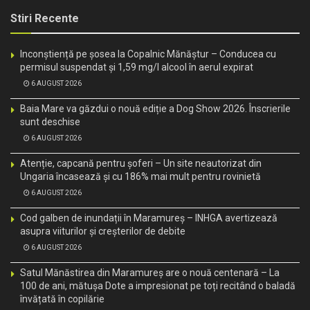
Stiri Recente
Inconștiență pe șosea la Copalnic Mănăștur – Conducea cu
permisul suspendat și 1,59 mg/l alcool în aerul expirat
6 AUGUST 2026
Baia Mare va găzdui o nouă ediție a Dog Show 2026. Înscrierile
sunt deschise
6 AUGUST 2026
Atenție, capcană pentru șoferi – Un site neautorizat din
Ungaria încasează și cu 186% mai mult pentru rovinietă
6 AUGUST 2026
Cod galben de inundații în Maramureș – INHGA avertizează
asupra viiturilor și creșterilor de debite
6 AUGUST 2026
Satul Mănăstirea din Maramureș are o nouă centenară – La
100 de ani, mătușa Dote a impresionat pe toți recitând o baladă
învățată în copilărie