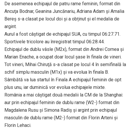
De asemenea echipajul de patru rame feminin, format din
Ancuţa Bodnar, Geanina Juncănariu, Adriana Adam şi Amalia
Bereş s-a clasat pe locul doi și a obținut și el medalia de
argint.
Aurul a fost câștigat de echipajul SUA, cu timpul 06:27.71.
Sportivele tricolore au înregistrat timpul 06:28.44.
Echipajul de dublu vâsle (M2x), format din Andrei Cornea şi
Marian Enache, a ocupat doar locul şase în finala de vineri.
Tot vineri, Mihai Chiruţă s-a clasat pe locul 4 în semifinală la
schif simplu masculin (M1x) şi va evolua în finala B.
Sâmbătă va lua startul în Finala A echipajul feminin de opt
plus unu, iar duminică vor evolua echipajele mixte.
România a mai câştigat două medalii la CM de la Shanghai:
aur prin echipajul feminin de dublu rame (W2-) format din
Magdalena Rusu şi Simona Radiş şi argint prin echipajul
masculin de dublu rame (M2-) format din Florin Arteni şi
Florin Lehaci.