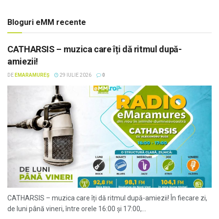
Bloguri eMM recente
CATHARSIS – muzica care îți dă ritmul după-
amiezii!
DE
EMARAMUREȘ
29 IULIE 2026
0
CATHARSIS – muzica care îți dă ritmul după-amiezii! În fiecare zi,
de luni până vineri, între orele 16:00 și 17:00,...