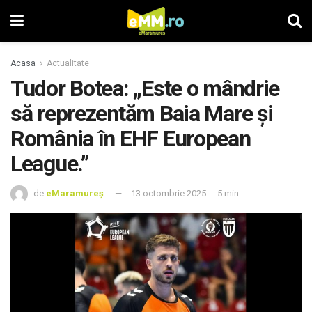
Acasa
Actualitate
Tudor Botea: „Este o mândrie
să reprezentăm Baia Mare și
România în EHF European
League.”
de
eMaramureș
13 octombrie 2025
5 min