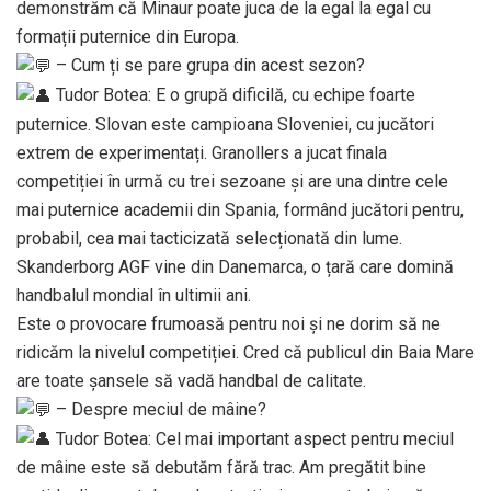
demonstrăm că Minaur poate juca de la egal la egal cu
formații puternice din Europa.
– Cum ți se pare grupa din acest sezon?
Tudor Botea: E o grupă dificilă, cu echipe foarte
puternice. Slovan este campioana Sloveniei, cu jucători
extrem de experimentați. Granollers a jucat finala
competiției în urmă cu trei sezoane și are una dintre cele
mai puternice academii din Spania, formând jucători pentru,
probabil, cea mai tacticizată selecționată din lume.
Skanderborg AGF vine din Danemarca, o țară care domină
handbalul mondial în ultimii ani.
Este o provocare frumoasă pentru noi și ne dorim să ne
ridicăm la nivelul competiției. Cred că publicul din Baia Mare
are toate șansele să vadă handbal de calitate.
– Despre meciul de mâine?
Tudor Botea: Cel mai important aspect pentru meciul
de mâine este să debutăm fără trac. Am pregătit bine