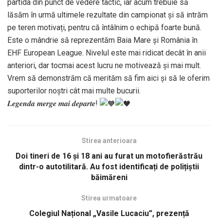
partida din punct de vedere tactic, iar acum trebuie să
lăsăm în urmă ultimele rezultate din campionat și să intrăm
pe teren motivați, pentru că întâlnim o echipă foarte bună.
Este o mândrie să reprezentăm Baia Mare și România în
EHF European League. Nivelul este mai ridicat decât în anii
anteriori, dar tocmai acest lucru ne motivează și mai mult.
Vrem să demonstrăm că merităm să fim aici și să le oferim
suporterilor noștri cât mai multe bucurii.
𝑳𝒆𝒈𝒆𝒏𝒅𝒂 𝒎𝒆𝒓𝒈𝒆 𝒎𝒂𝒊 𝒅𝒆𝒑𝒂𝒓𝒕𝒆!
Stirea anterioara
Doi tineri de 16 și 18 ani au furat un motofierăstrău
dintr-o autotilitară. Au fost identificați de polițiștii
băimăreni
Stirea urmatoare
Colegiul Național „Vasile Lucaciu”, prezență