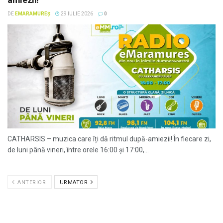
DE
EMARAMUREȘ
29 IULIE 2026
0
CATHARSIS – muzica care îți dă ritmul după-amiezii! În fiecare zi,
de luni până vineri, între orele 16:00 și 17:00,...
ANTERIOR
URMATOR