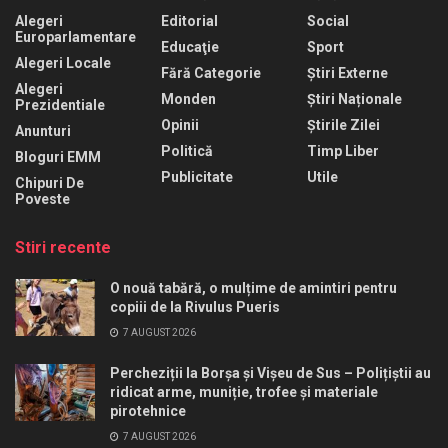
Alegeri
Editorial
Social
Europarlamentare
Educaţie
Sport
Alegeri Locale
Fără Categorie
Știri Externe
Alegeri
Monden
Știri Naționale
Prezidentiale
Opinii
Știrile Zilei
Anunturi
Politică
Timp Liber
Bloguri EMM
Publicitate
Utile
Chipuri De
Poveste
Stiri recente
O nouă tabără, o mulțime de amintiri pentru
copiii de la Rivulus Pueris
7 AUGUST 2026
Percheziții la Borșa și Vișeu de Sus – Polițiștii au
ridicat arme, muniție, trofee și materiale
pirotehnice
7 AUGUST 2026