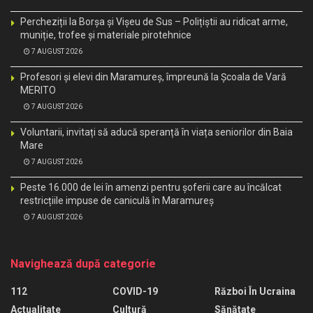
Percheziții la Borșa și Vișeu de Sus – Polițiștii au ridicat arme,
muniție, trofee și materiale pirotehnice
7 AUGUST 2026
Profesori și elevi din Maramureș, împreună la Școala de Vară
MERITO
7 AUGUST 2026
Voluntarii, invitați să aducă speranță în viața seniorilor din Baia
Mare
7 AUGUST 2026
Peste 16.000 de lei în amenzi pentru șoferii care au încălcat
restricțiile impuse de caniculă în Maramureș
7 AUGUST 2026
Navighează după categorie
112
COVID-19
Război În Ucraina
Actualitate
Cultură
Sănătate