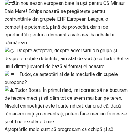
Un nou sezon european bate la ușă pentru CS Minaur
Baia Mare! Echipa noastră se pregătește pentru
confruntările din grupele EHF European League, o
competiție puternică, plină de provocări, dar și de
oportunități pentru a demonstra valoarea handbalului
băimărean.
Despre așteptări, despre adversarii din grupă și
despre emoțiile debutului, am stat de vorbă cu Tudor Botea,
unul dintre jucătorii de bază ai formației noastre.
– Tudor, ce așteptări ai de la meciurile din cupele
europene?
Tudor Botea: În primul rând, îmi doresc să ne bucurăm
de fiecare meci și să dăm tot ce avem mai bun pe teren.
Nivelul competiției este foarte ridicat, dar cred că, dacă
rămânem uniți și concentrați, putem face meciuri frumoase
și obține rezultate bune.
Așteptările mele sunt să progresăm ca echipă și să