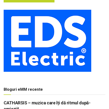
Bloguri eMM recente
CATHARSIS – muzica care îți dă ritmul după-
amiezii!