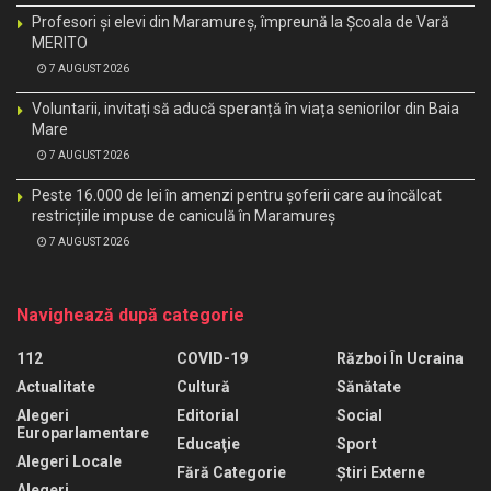
Profesori și elevi din Maramureș, împreună la Școala de Vară
MERITO
7 AUGUST 2026
Voluntarii, invitați să aducă speranță în viața seniorilor din Baia
Mare
7 AUGUST 2026
Peste 16.000 de lei în amenzi pentru șoferii care au încălcat
restricțiile impuse de caniculă în Maramureș
7 AUGUST 2026
Navighează după categorie
112
COVID-19
Război În Ucraina
Actualitate
Cultură
Sănătate
Alegeri
Editorial
Social
Europarlamentare
Educaţie
Sport
Alegeri Locale
Fără Categorie
Știri Externe
Alegeri