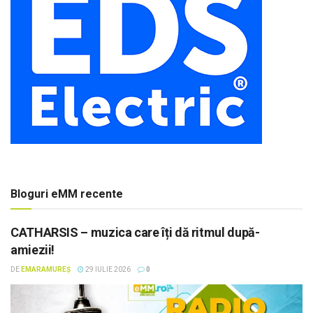
Bloguri eMM recente
CATHARSIS – muzica care îți dă ritmul după-
amiezii!
DE
EMARAMUREȘ
29 IULIE 2026
0