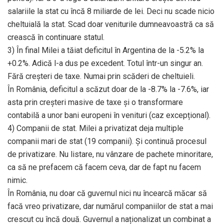
salariile la stat cu încă 8 miliarde de lei. Deci nu scade nicio
cheltuială la stat. Scad doar veniturile dumneavoastră ca să
crească în continuare statul.
3) În final Milei a tăiat deficitul în Argentina de la -5.2% la
+0.2%. Adică l-a dus pe excedent. Totul într-un singur an.
Fără creșteri de taxe. Numai prin scăderi de cheltuieli.
În România, deficitul a scăzut doar de la -8.7% la -7.6%, iar
asta prin creșteri masive de taxe și o transformare
contabilă a unor bani europeni în venituri (caz excepțional).
4) Companii de stat. Milei a privatizat deja multiple
companii mari de stat (19 companii). Și continuă procesul
de privatizare. Nu listare, nu vânzare de pachete minoritare,
ca să ne prefacem că facem ceva, dar de fapt nu facem
nimic.
În România, nu doar că guvernul nici nu încearcă măcar să
facă vreo privatizare, dar numărul companiilor de stat a mai
crescut cu încă două. Guvernul a naționalizat un combinat a