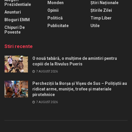
Monden
Știri Naționale
Prezidentiale
Opinii
Știrile Zilei
Anunturi
Politică
Timp Liber
Bloguri EMM
Publicitate
Utile
Chipuri De
Poveste
Stiri recente
O nouă tabără, o mulțime de amintiri pentru
copiii de la Rivulus Pueris
7 AUGUST 2026
Percheziții la Borșa și Vișeu de Sus – Polițiștii au
ridicat arme, muniție, trofee și materiale
pirotehnice
7 AUGUST 2026