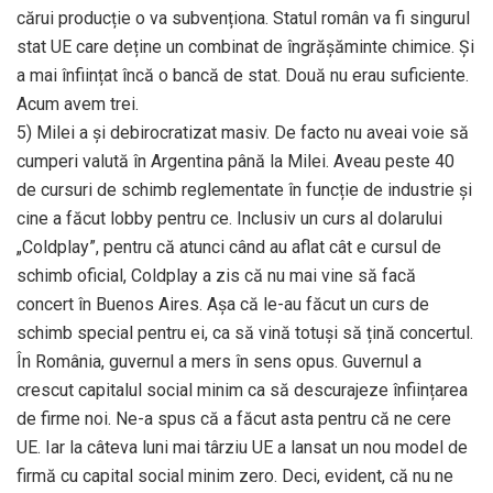
cărui producție o va subvenționa. Statul român va fi singurul
stat UE care deține un combinat de îngrășăminte chimice. Și
a mai înființat încă o bancă de stat. Două nu erau suficiente.
Acum avem trei.
5) Milei a și debirocratizat masiv. De facto nu aveai voie să
cumperi valută în Argentina până la Milei. Aveau peste 40
de cursuri de schimb reglementate în funcție de industrie și
cine a făcut lobby pentru ce. Inclusiv un curs al dolarului
„Coldplay”, pentru că atunci când au aflat cât e cursul de
schimb oficial, Coldplay a zis că nu mai vine să facă
concert în Buenos Aires. Așa că le-au făcut un curs de
schimb special pentru ei, ca să vină totuși să țină concertul.
În România, guvernul a mers în sens opus. Guvernul a
crescut capitalul social minim ca să descurajeze înființarea
de firme noi. Ne-a spus că a făcut asta pentru că ne cere
UE. Iar la câteva luni mai târziu UE a lansat un nou model de
firmă cu capital social minim zero. Deci, evident, că nu ne