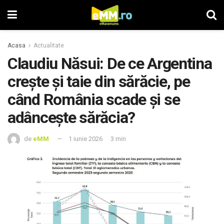
Acasa
Actualitate
Claudiu Năsui: De ce Argentina
crește și taie din sărăcie, pe
când România scade și se
adâncește sărăcia?
de
eMM
1 iunie 2026
3 min