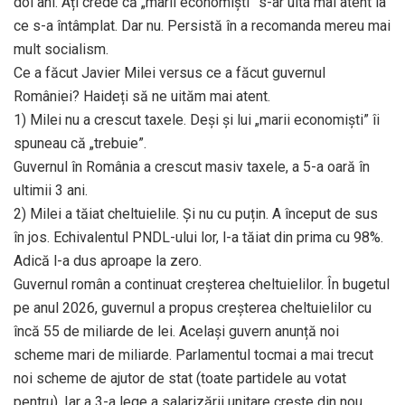
doi ani. Ați crede că „marii economiști” s-ar uita mai atent la
ce s-a întâmplat. Dar nu. Persistă în a recomanda mereu mai
mult socialism.
Ce a făcut Javier Milei versus ce a făcut guvernul
României? Haideți să ne uităm mai atent.
1) Milei nu a crescut taxele. Deși și lui „marii economiști” îi
spuneau că „trebuie”.
Guvernul în România a crescut masiv taxele, a 5-a oară în
ultimii 3 ani.
2) Milei a tăiat cheltuielile. Și nu cu puțin. A început de sus
în jos. Echivalentul PNDL-ului lor, l-a tăiat din prima cu 98%.
Adică l-a dus aproape la zero.
Guvernul român a continuat creșterea cheltuielilor. În bugetul
pe anul 2026, guvernul a propus creșterea cheltuielilor cu
încă 55 de miliarde de lei. Același guvern anunță noi
scheme mari de miliarde. Parlamentul tocmai a mai trecut
noi scheme de ajutor de stat (toate partidele au votat
pentru). Iar a 3-a lege a salarizării unitare crește din nou