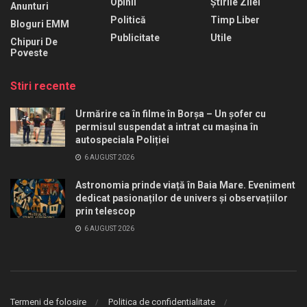
Opinii
Știrile Zilei
Anunturi
Politică
Timp Liber
Bloguri EMM
Publicitate
Utile
Chipuri De
Poveste
Stiri recente
Urmărire ca în filme în Borșa – Un șofer cu
permisul suspendat a intrat cu mașina în
autospeciala Poliției
6 AUGUST 2026
Astronomia prinde viață în Baia Mare. Eveniment
dedicat pasionaților de univers și observațiilor
prin telescop
6 AUGUST 2026
Termeni de folosire
Politica de confidentialitate