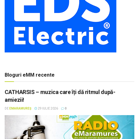
Bloguri eMM recente
CATHARSIS – muzica care îți dă ritmul după-
amiezii!
DE
EMARAMUREȘ
29 IULIE 2026
0