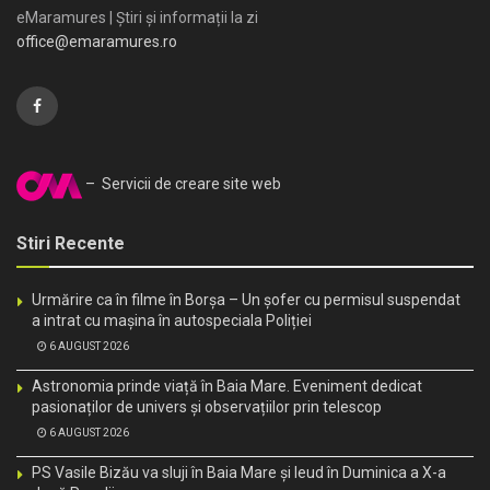
eMaramures | Știri și informații la zi
office@emaramures.ro
– Servicii de creare site web
Stiri Recente
Urmărire ca în filme în Borșa – Un șofer cu permisul suspendat
a intrat cu mașina în autospeciala Poliției
6 AUGUST 2026
Astronomia prinde viață în Baia Mare. Eveniment dedicat
pasionaților de univers și observațiilor prin telescop
6 AUGUST 2026
PS Vasile Bizău va sluji în Baia Mare și Ieud în Duminica a X-a