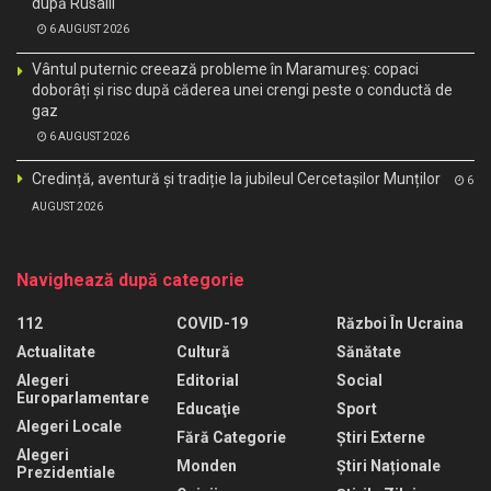
după Rusalii
6 AUGUST 2026
Vântul puternic creează probleme în Maramureș: copaci
doborâți și risc după căderea unei crengi peste o conductă de
gaz
6 AUGUST 2026
Credință, aventură și tradiție la jubileul Cercetașilor Munților
6
AUGUST 2026
Navighează după categorie
112
COVID-19
Război În Ucraina
Actualitate
Cultură
Sănătate
Alegeri
Editorial
Social
Europarlamentare
Educaţie
Sport
Alegeri Locale
Fără Categorie
Știri Externe
Alegeri
Monden
Știri Naționale
Prezidentiale