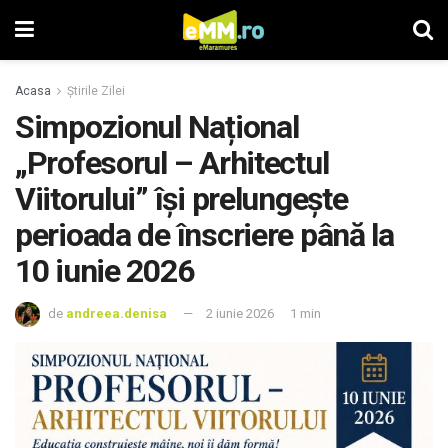
Acasa
Știrile Zilei
Simpozionul Național
„Profesorul – Arhitectul
Viitorului” își prelungește
perioada de înscriere până la
10 iunie 2026
de
andreea.denisa
2 iunie 2026
1 min