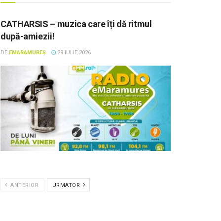
CATHARSIS – muzica care îți dă ritmul
după-amiezii!
DE
EMARAMUREȘ
29 IULIE 2026
ANTERIOR
URMATOR