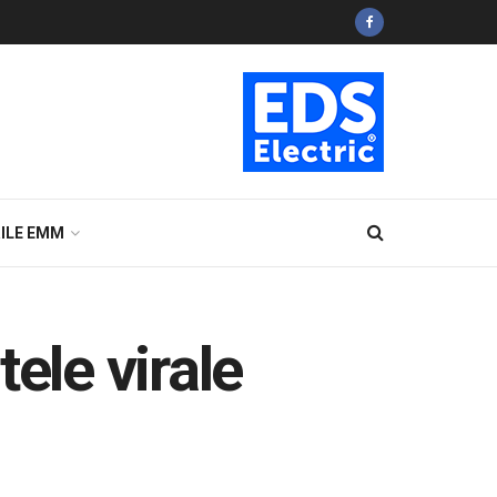
ILE EMM
ele virale