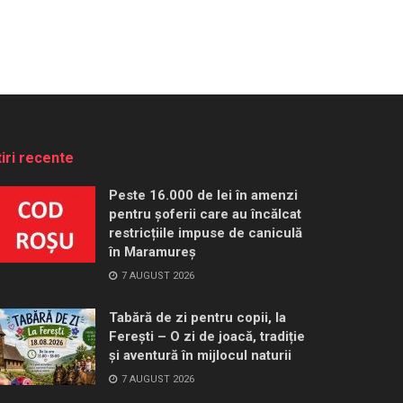
tiri recente
Peste 16.000 de lei în amenzi
pentru șoferii care au încălcat
restricțiile impuse de caniculă
în Maramureș
7 AUGUST 2026
Tabără de zi pentru copii, la
Ferești – O zi de joacă, tradiție
și aventură în mijlocul naturii
7 AUGUST 2026