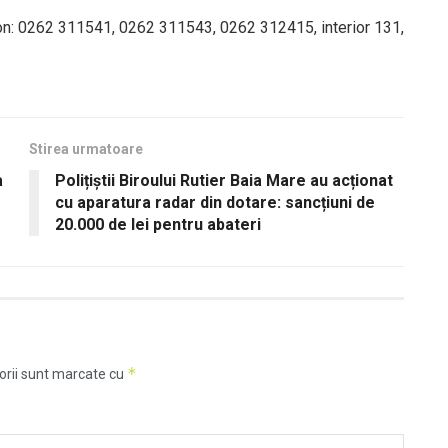
fon: 0262 311541, 0262 311543, 0262 312415, interior 131,
Stirea urmatoare
a
Polițiștii Biroului Rutier Baia Mare au acționat
cu aparatura radar din dotare: sancțiuni de
20.000 de lei pentru abateri
*
orii sunt marcate cu