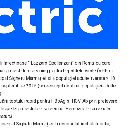
oli Infecțioase “ Lazzaro Spallanzani” din Roma, cu care
un proiect de screening pentru hepatitele virale (VHB si
cipal Sighetu Marmației si a populației adulte (vârsta > 18
21 septembrie 2025 (screeningul destinat populației adulte
).
tuării testului rapid pentru HBsAg si HCV-Ab prin prelevare
ticipe la proiectul de screening. Persoanele cu rezultat
atuită.
Municipal Sighetu Marmației la demisolul Ambulatoriului,