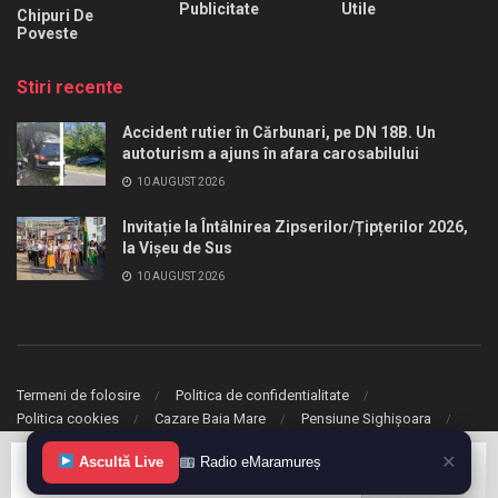
Publicitate
Utile
Chipuri De
Poveste
Stiri recente
Accident rutier în Cărbunari, pe DN 18B. Un
autoturism a ajuns în afara carosabilului
10 AUGUST 2026
Invitație la Întâlnirea Zipserilor/Țipțerilor 2026,
la Vișeu de Sus
10 AUGUST 2026
Termeni de folosire
Politica de confidentialitate
Politica cookies
Cazare Baia Mare
Pensiune Sighișoara
✕
Ascultă Live
Radio eMaramureș
© 2020 eMaramures. Toate drepturile rezervate.