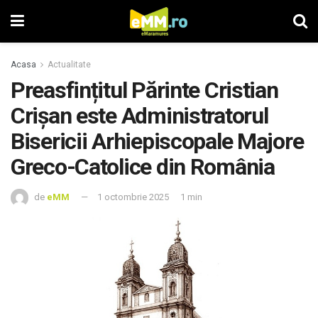
Acasa
Actualitate
Preasfințitul Părinte Cristian
Crișan este Administratorul
Bisericii Arhiepiscopale Majore
Greco-Catolice din România
de
eMM
1 octombrie 2025
1 min