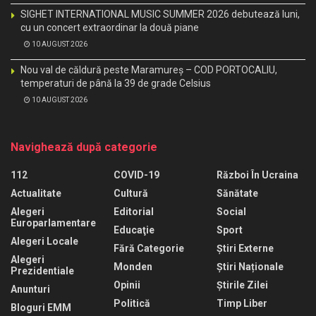
SIGHET INTERNATIONAL MUSIC SUMMER 2026 debutează luni,
cu un concert extraordinar la două piane
10 AUGUST 2026
Nou val de căldură peste Maramureș – COD PORTOCALIU,
temperaturi de până la 39 de grade Celsius
10 AUGUST 2026
Navighează după categorie
112
COVID-19
Război În Ucraina
Actualitate
Cultură
Sănătate
Alegeri
Editorial
Social
Europarlamentare
Educaţie
Sport
Alegeri Locale
Fără Categorie
Știri Externe
Alegeri
Monden
Știri Naționale
Prezidentiale
Opinii
Știrile Zilei
Anunturi
Politică
Timp Liber
Bloguri EMM