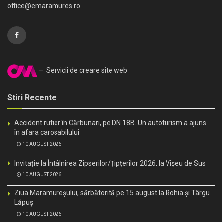
office@emaramures.ro
– Servicii de creare site web
Stiri Recente
Accident rutier în Cărbunari, pe DN 18B. Un autoturism a ajuns
în afara carosabilului
10 AUGUST 2026
Invitație la Întâlnirea Zipserilor/Țipțerilor 2026, la Vișeu de Sus
10 AUGUST 2026
Ziua Maramureșului, sărbătorită pe 15 august la Rohia și Târgu
Lăpuș
10 AUGUST 2026