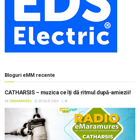
Bloguri eMM recente
CATHARSIS – muzica ce îți dă ritmul după-amiezii!
DE
EMARAMUREȘ
29 IULIE 2026
0