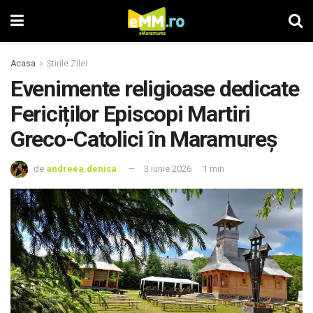
Acasa
Știrile Zilei
Evenimente religioase dedicate
Fericiților Episcopi Martiri
Greco-Catolici în Maramureș
de
andreea.denisa
3 iunie 2026
1 min