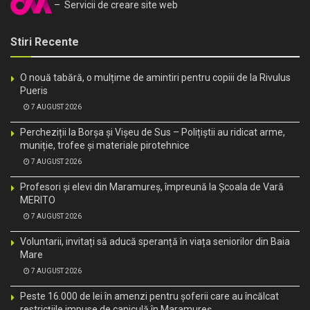
– Servicii de creare site web
Stiri Recente
O nouă tabără, o mulțime de amintiri pentru copiii de la Rivulus
Pueris
7 AUGUST 2026
Percheziții la Borșa și Vișeu de Sus – Polițiștii au ridicat arme,
muniție, trofee și materiale pirotehnice
7 AUGUST 2026
Profesori și elevi din Maramureș, împreună la Școala de Vară
MERITO
7 AUGUST 2026
Voluntarii, invitați să aducă speranță în viața seniorilor din Baia
Mare
7 AUGUST 2026
Peste 16.000 de lei în amenzi pentru șoferii care au încălcat
restricțiile impuse de caniculă în Maramureș