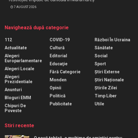
7 AUGUST 2026
Navighează după categorie
112
COVID-19
Război În Ucraina
Actualitate
Cultură
Sănătate
Alegeri
Editorial
Social
Europarlamentare
Educaţie
Sport
Alegeri Locale
Fără Categorie
Știri Externe
Alegeri
Monden
Știri Naționale
Prezidentiale
Opinii
Știrile Zilei
Anunturi
Politică
Timp Liber
Bloguri EMM
Publicitate
Utile
Chipuri De
Poveste
Stiri recente
O nouă tabără, o mulțime de amintiri pentru