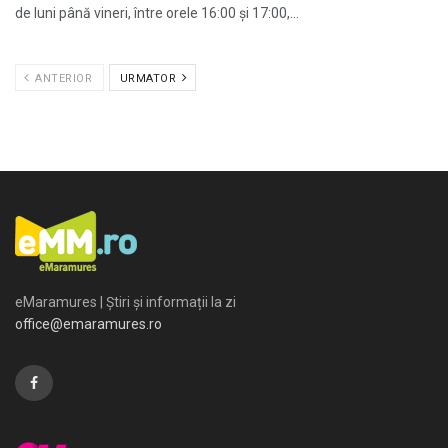
de luni până vineri, între orele 16:00 și 17:00,...
ANTERIOR
URMATOR
eMaramures | Știri și informații la zi
office@emaramures.ro