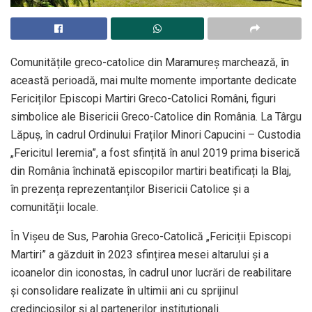
Comunitățile greco-catolice din Maramureș marchează, în
această perioadă, mai multe momente importante dedicate
Fericiților Episcopi Martiri Greco-Catolici Români, figuri
simbolice ale Bisericii Greco-Catolice din România. La Târgu
Lăpuș, în cadrul Ordinului Fraților Minori Capucini – Custodia
„Fericitul Ieremia”, a fost sfințită în anul 2019 prima biserică
din România închinată episcopilor martiri beatificați la Blaj,
în prezența reprezentanților Bisericii Catolice și a
comunității locale.
În Vișeu de Sus, Parohia Greco-Catolică „Fericiții Episcopi
Martiri” a găzduit în 2023 sfințirea mesei altarului și a
icoanelor din iconostas, în cadrul unor lucrări de reabilitare
și consolidare realizate în ultimii ani cu sprijinul
credincioșilor și al partenerilor instituționali.