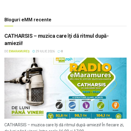
Bloguri eMM recente
CATHARSIS – muzica care îți dă ritmul după-
amiezii!
DE
EMARAMUREȘ
29 IULIE 2026
0
CATHARSIS – muzica care îți dă ritmul după-amiezii! În fiecare zi,