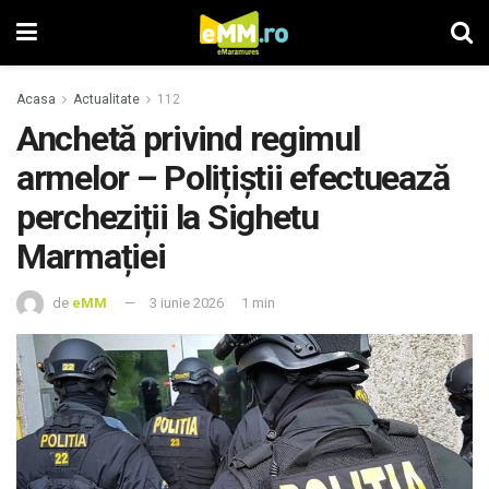
Acasa
Actualitate
112
Anchetă privind regimul
armelor – Polițiștii efectuează
percheziții la Sighetu
Marmației
de
eMM
3 iunie 2026
1 min