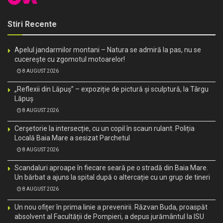
Stiri Recente
Apelul jandarmilor montani – Natura se admiră la pas, nu se
cucerește cu zgomotul motoarelor!
8 AUGUST 2026
„Reflexii din Lăpuș” – expoziție de pictură și sculptură, la Târgu
Lăpuș
8 AUGUST 2026
Cerșetorie la intersecție, cu un copil în scaun rulant. Poliția
Locală Baia Mare a sesizat Parchetul
8 AUGUST 2026
Scandaluri aproape în fiecare seară pe o stradă din Baia Mare.
Un bărbat a ajuns la spital după o altercație cu un grup de tineri
8 AUGUST 2026
Un nou ofițer în prima linie a prevenirii. Răzvan Buda, proaspăt
absolvent al Facultății de Pompieri, a depus jurământul la ISU