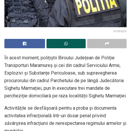
ilustrație
În acest moment, polițiștii Biroului Județean de Poliție
Transporturi Maramureș și cei din cadrul Serviciului Arme,
Explozivi și Substanțe Periculoase, sub supravegherea
procurorului din cadrul Parchetului de pe lângă Judecătoria
Sighetu Marmației, pun în executare trei mandate de
percheziție domiciliară pe raza localității Sighetu Marmației.
Activitățile se desfășoară pentru a proba și documenta
activitatea infracțională într-un dosar penal privind
săvârșirea infracțiunii de nerespectarea regimului armelor și
munițiilor.