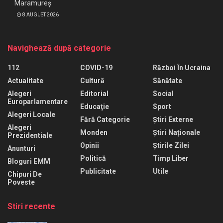
Maramureș
8 AUGUST 2026
Navighează după categorie
112
COVID-19
Război În Ucraina
Actualitate
Cultură
Sănătate
Alegeri
Editorial
Social
Europarlamentare
Educaţie
Sport
Alegeri Locale
Fără Categorie
Știri Externe
Alegeri
Monden
Știri Naționale
Prezidentiale
Opinii
Știrile Zilei
Anunturi
Politică
Timp Liber
Bloguri EMM
Publicitate
Utile
Chipuri De
Poveste
Stiri recente