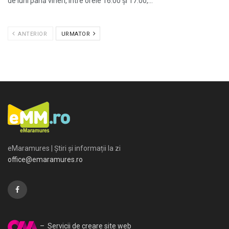
de luni până vineri, între orele 16:00 și 17:00,...
ANTERIOR
URMATOR
eMaramures | Știri și informații la zi
office@emaramures.ro
– Servicii de creare site web