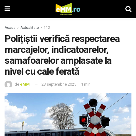
Acasa
Actualitate
112
Polițiștii verifică respectarea
marcajelor, indicatoarelor,
samafoarelor amplasate la
nivel cu cale ferată
de
eMM
23 septembrie 2025
1 min