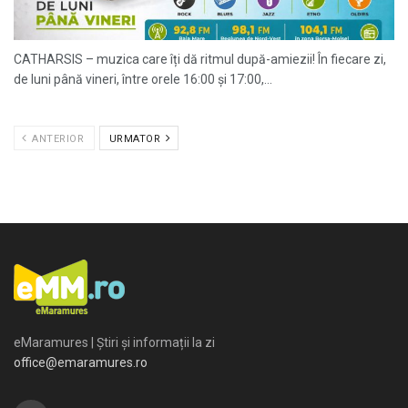
CATHARSIS – muzica care îți dă ritmul după-amiezii! În fiecare zi,
de luni până vineri, între orele 16:00 și 17:00,...
ANTERIOR
URMATOR
eMaramures | Știri și informații la zi
office@emaramures.ro