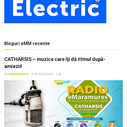
Bloguri eMM recente
CATHARSIS – muzica care îți dă ritmul după-
amiezii!
DE
EMARAMUREȘ
29 IULIE 2026
0