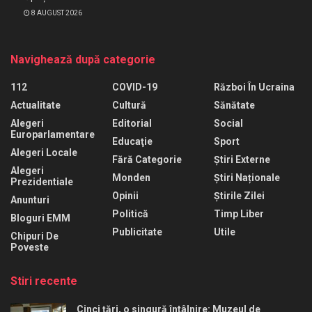
8 AUGUST 2026
Navighează după categorie
112
COVID-19
Război În Ucraina
Actualitate
Cultură
Sănătate
Alegeri
Editorial
Social
Europarlamentare
Educaţie
Sport
Alegeri Locale
Fără Categorie
Știri Externe
Alegeri
Monden
Știri Naționale
Prezidentiale
Opinii
Știrile Zilei
Anunturi
Politică
Timp Liber
Bloguri EMM
Publicitate
Utile
Chipuri De
Poveste
Stiri recente
Cinci țări, o singură întâlnire: Muzeul de