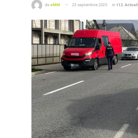
de
eMM
23 septembrie 2025
in
112
,
Actuali