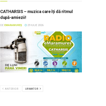
CATHARSIS – muzica care îți dă ritmul
după-amiezii!
DE
EMARAMUREȘ
29 IULIE 2026
ANTERIOR
URMATOR