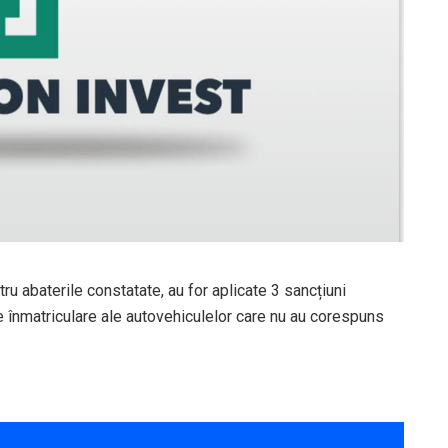
ru abaterile constatate, au for aplicate 3 sancțiuni
de înmatriculare ale autovehiculelor care nu au corespuns