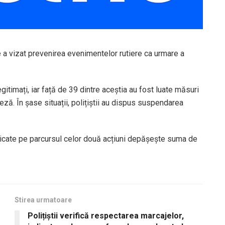
e ce a vizat prevenirea evenimentelor rutiere ca urmare a
egitimați, iar față de 39 dintre aceștia au fost luate măsuri
ză. În șase situații, polițiștii au dispus suspendarea
plicate pe parcursul celor două acțiuni depășește suma de
Stirea urmatoare
Polițiștii verifică respectarea marcajelor,