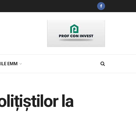
ILE EMM
ițiștilor la