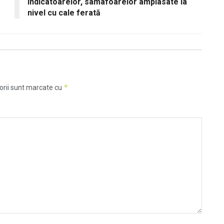
indicatoarelor, samafoarelor amplasate la
nivel cu cale ferată
*
orii sunt marcate cu