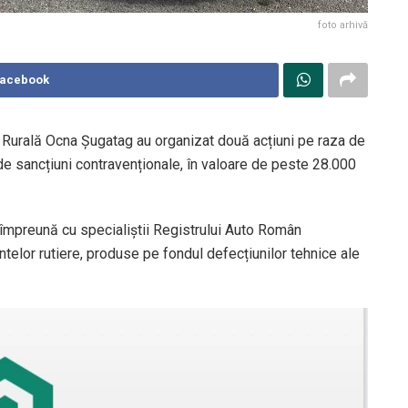
foto arhivă
Facebook
ție Rurală Ocna Șugatag au organizat două acțiuni pe raza de
 de sancțiuni contravenționale, în valoare de peste 28.000
at împreună cu specialiștii Registrului Auto Român
elor rutiere, produse pe fondul defecțiunilor tehnice ale