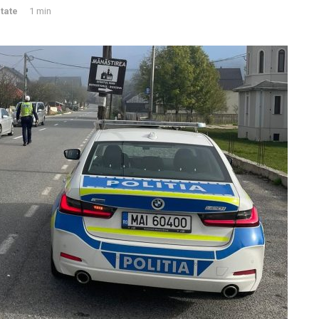
tate
1 min