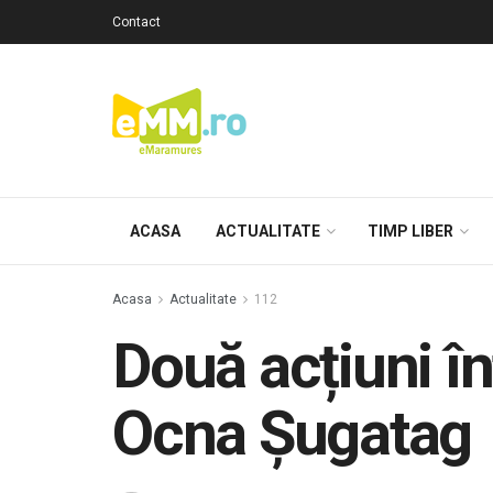
Contact
ACASA
ACTUALITATE
TIMP LIBER
Acasa
Actualitate
112
Două acțiuni înt
Ocna Șugatag