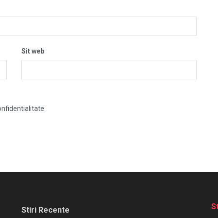
Sit web
nfidentialitate.
S
Stiri Recente