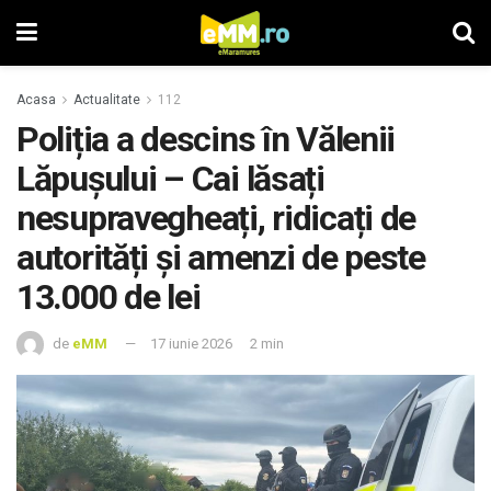
Acasa
Actualitate
112
Poliția a descins în Vălenii
Lăpușului – Cai lăsați
nesupravegheați, ridicați de
autorități și amenzi de peste
13.000 de lei
de
eMM
17 iunie 2026
2 min