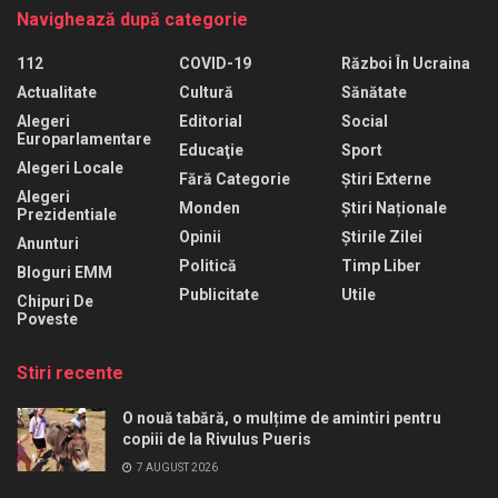
Navighează după categorie
112
COVID-19
Război În Ucraina
Actualitate
Cultură
Sănătate
Alegeri
Editorial
Social
Europarlamentare
Educaţie
Sport
Alegeri Locale
Fără Categorie
Știri Externe
Alegeri
Monden
Știri Naționale
Prezidentiale
Opinii
Știrile Zilei
Anunturi
Politică
Timp Liber
Bloguri EMM
Publicitate
Utile
Chipuri De
Poveste
Stiri recente
O nouă tabără, o mulțime de amintiri pentru
copiii de la Rivulus Pueris
7 AUGUST 2026