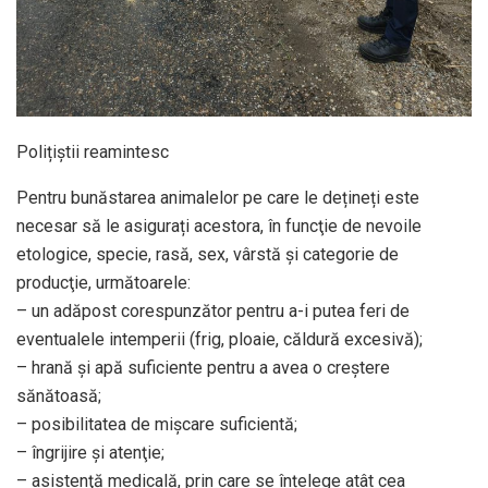
Polițiștii reamintesc
Pentru bunăstarea animalelor pe care le dețineți este
necesar să le asigurați acestora, în funcţie de nevoile
etologice, specie, rasă, sex, vârstă şi categorie de
producţie, următoarele:
– un adăpost corespunzător pentru a-i putea feri de
eventualele intemperii (frig, ploaie, căldură excesivă);
– hrană şi apă suficiente pentru a avea o creștere
sănătoasă;
– posibilitatea de mişcare suficientă;
– îngrijire şi atenţie;
– asistenţă medicală, prin care se înțelege atât cea