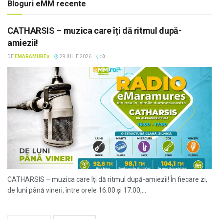
Bloguri eMM recente
CATHARSIS – muzica care îți dă ritmul după-
amiezii!
DE
EMARAMUREȘ
29 IULIE 2026
0
CATHARSIS – muzica care îți dă ritmul după-amiezii! În fiecare zi,
de luni până vineri, între orele 16:00 și 17:00,...