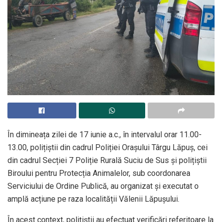
În dimineața zilei de 17 iunie a.c., în intervalul orar 11.00-
13.00, polițiștii din cadrul Poliției Orașului Târgu Lăpuș, cei
din cadrul Secției 7 Poliție Rurală Suciu de Sus și polițiștii
Biroului pentru Protecția Animalelor, sub coordonarea
Serviciului de Ordine Publică, au organizat și executat o
amplă acțiune pe raza localității Vălenii Lăpușului.
În acest context, polițiștii au efectuat verificări referitoare la