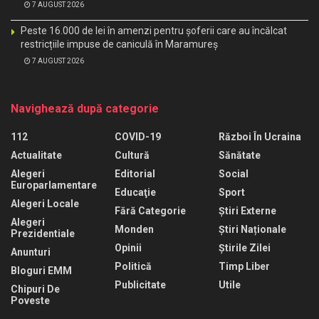
7 AUGUST 2026
Peste 16.000 de lei în amenzi pentru șoferii care au încălcat
restricțiile impuse de caniculă în Maramureș
7 AUGUST 2026
Navighează după categorie
112
COVID-19
Război În Ucraina
Actualitate
Cultură
Sănătate
Alegeri
Editorial
Social
Europarlamentare
Educaţie
Sport
Alegeri Locale
Fără Categorie
Știri Externe
Alegeri
Monden
Știri Naționale
Prezidentiale
Opinii
Știrile Zilei
Anunturi
Politică
Timp Liber
Bloguri EMM
Publicitate
Utile
Chipuri De
Poveste