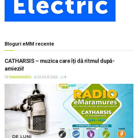
Bloguri eMM recente
CATHARSIS – muzica care îți dă ritmul după-
amiezii!
DE
EMARAMUREȘ
29 IULIE 2026
0