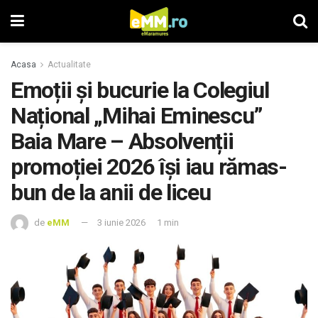
Acasa
Actualitate
Emoții și bucurie la Colegiul
Național „Mihai Eminescu”
Baia Mare – Absolvenții
promoției 2026 își iau rămas-
bun de la anii de liceu
de
eMM
3 iunie 2026
1 min