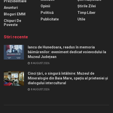
Prezidentiale
Opinii
Știrile Zilei
Anunturi
Politică
Timp Liber
Bloguri EMM
Publicitate
Utile
Chipuri De
Poveste
Stiri recente
Iancu de Hunedoara, readus în memoria
băimărenilor: eveniment dedicat voievodului la
Muzeul Județean
8 AUGUST 2026
Cinci țări, o singură întâlnire: Muzeul de
Mineralogie din Baia Mare, spațiu al prieteniei și
dialogului intercultural
8 AUGUST 2026