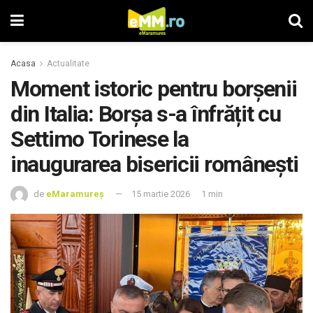
Acasa
Actualitate
Moment istoric pentru borșenii
din Italia: Borșa s-a înfrățit cu
Settimo Torinese la
inaugurarea bisericii românești
de
eMaramureș
15 martie 2026
1 min