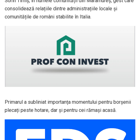
Sorin Timiș, în numele comunității din Maramureș, gest care
consolidează relațiile dintre administrațiile locale și
comunitățile de români stabilite în Italia.
Primarul a subliniat importanța momentului pentru borșenii
plecați peste hotare, dar și pentru cei rămași acasă.