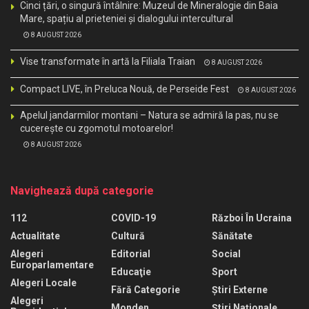
Cinci țări, o singură întâlnire: Muzeul de Mineralogie din Baia
Mare, spațiu al prieteniei și dialogului intercultural
8 AUGUST 2026
Vise transformate în artă la Filiala Traian
8 AUGUST 2026
Compact LIVE, în Preluca Nouă, de Perseide Fest
8 AUGUST 2026
Apelul jandarmilor montani – Natura se admiră la pas, nu se
cucerește cu zgomotul motoarelor!
8 AUGUST 2026
Navighează după categorie
112
COVID-19
Război În Ucraina
Actualitate
Cultură
Sănătate
Alegeri
Editorial
Social
Europarlamentare
Educaţie
Sport
Alegeri Locale
Fără Categorie
Știri Externe
Alegeri
Monden
Știri Naționale