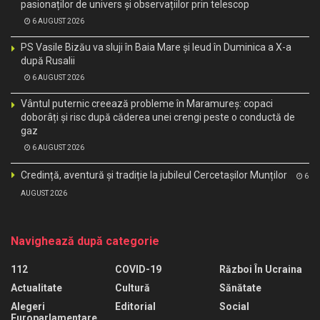
pasionaților de univers și observațiilor prin telescop
6 AUGUST 2026
PS Vasile Bizău va sluji în Baia Mare și Ieud în Duminica a X-a
după Rusalii
6 AUGUST 2026
Vântul puternic creează probleme în Maramureș: copaci
doborâți și risc după căderea unei crengi peste o conductă de
gaz
6 AUGUST 2026
Credință, aventură și tradiție la jubileul Cercetașilor Munților
6
AUGUST 2026
Navighează după categorie
112
COVID-19
Război În Ucraina
Actualitate
Cultură
Sănătate
Alegeri
Editorial
Social
Europarlamentare