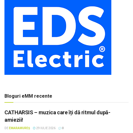
Bloguri eMM recente
CATHARSIS – muzica care îți dă ritmul după-
amiezii!
DE
EMARAMUREȘ
29 IULIE 2026
0