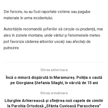
Din fericire, nu au fost raportate victime sau pagube
materiale în urma incidentului.
Autoritățile recomandă șoferilor să circule cu prudență, mai
ales în zonele montane, unde vântul și fenomenele meteo
pot favoriza căderea arborilor uscați sau afectați de
putrezire.
Stirea anterioara
Încă o minoră dispărută în Maramureș. Poliția o caută
pe Giorgiana Ștefania Silaghi, în vârstă de 15 ani
Stirea urmatoare
Liturghie Arhierească și sfințirea noii capele de cimitir
la Parohia Ortodoxă „Sfânta Cuvioasă Parascheva”