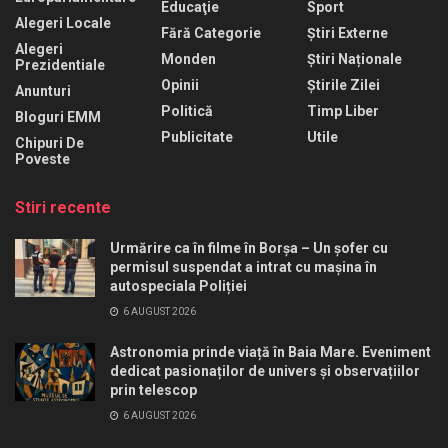
Educaţie
Sport
Alegeri Locale
Fără Categorie
Știri Externe
Alegeri
Monden
Știri Naționale
Prezidentiale
Opinii
Știrile Zilei
Anunturi
Politică
Timp Liber
Bloguri EMM
Publicitate
Utile
Chipuri De
Poveste
Stiri recente
Urmărire ca în filme în Borșa – Un șofer cu
permisul suspendat a intrat cu mașina în
autospeciala Poliției
6 AUGUST 2026
Astronomia prinde viață în Baia Mare. Eveniment
dedicat pasionaților de univers și observațiilor
prin telescop
6 AUGUST 2026