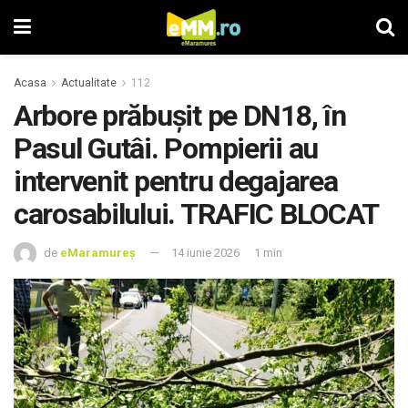
Acasa
Actualitate
112
Arbore prăbușit pe DN18, în
Pasul Gutâi. Pompierii au
intervenit pentru degajarea
carosabilului. TRAFIC BLOCAT
de
eMaramureș
14 iunie 2026
1 min