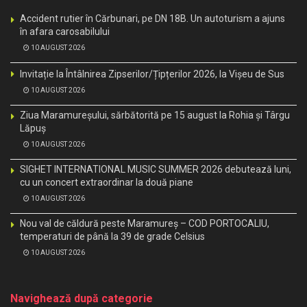
Accident rutier în Cărbunari, pe DN 18B. Un autoturism a ajuns
în afara carosabilului
10 AUGUST 2026
Invitație la Întâlnirea Zipserilor/Țipțerilor 2026, la Vișeu de Sus
10 AUGUST 2026
Ziua Maramureșului, sărbătorită pe 15 august la Rohia și Târgu
Lăpuș
10 AUGUST 2026
SIGHET INTERNATIONAL MUSIC SUMMER 2026 debutează luni,
cu un concert extraordinar la două piane
10 AUGUST 2026
Nou val de căldură peste Maramureș – COD PORTOCALIU,
temperaturi de până la 39 de grade Celsius
10 AUGUST 2026
Navighează după categorie