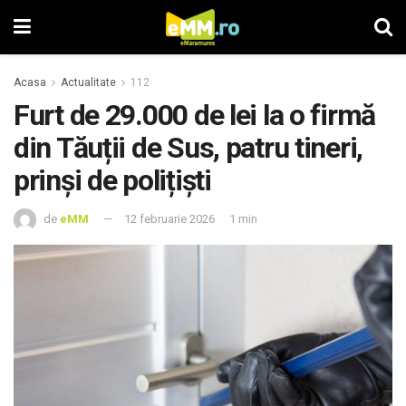
Acasa
Actualitate
112
Furt de 29.000 de lei la o firmă
din Tăuții de Sus, patru tineri,
prinși de polițiști
de
eMM
12 februarie 2026
1 min