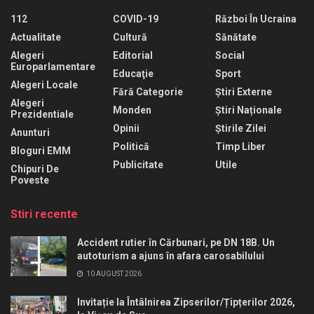
112
COVID-19
Război În Ucraina
Actualitate
Cultură
Sănătate
Alegeri
Editorial
Social
Europarlamentare
Educaţie
Sport
Alegeri Locale
Fără Categorie
Știri Externe
Alegeri
Monden
Știri Naționale
Prezidentiale
Opinii
Știrile Zilei
Anunturi
Politică
Timp Liber
Bloguri EMM
Publicitate
Utile
Chipuri De
Poveste
Stiri recente
Accident rutier în Cărbunari, pe DN 18B. Un
autoturism a ajuns în afara carosabilului
10 AUGUST 2026
Invitație la Întâlnirea Zipserilor/Țipțerilor 2026,