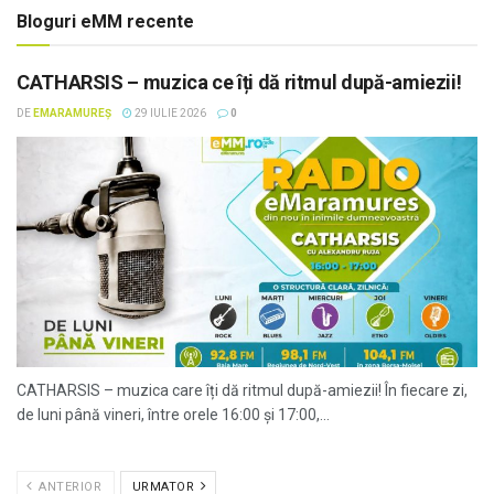
Bloguri eMM recente
CATHARSIS – muzica ce îți dă ritmul după-amiezii!
DE
EMARAMUREȘ
29 IULIE 2026
0
CATHARSIS – muzica care îți dă ritmul după-amiezii! În fiecare zi,
de luni până vineri, între orele 16:00 și 17:00,...
ANTERIOR
URMATOR