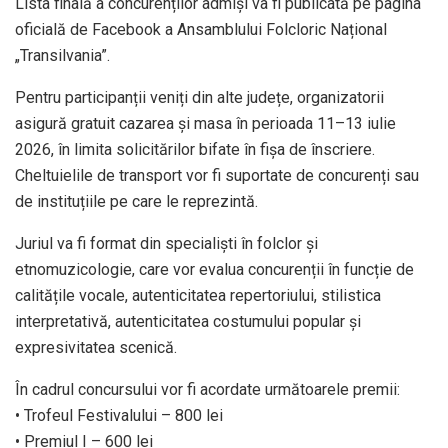
Lista finală a concurenților admiși va fi publicată pe pagina
oficială de Facebook a Ansamblului Folcloric Național
„Transilvania”.
Pentru participanții veniți din alte județe, organizatorii
asigură gratuit cazarea și masa în perioada 11–13 iulie
2026, în limita solicitărilor bifate în fișa de înscriere.
Cheltuielile de transport vor fi suportate de concurenți sau
de instituțiile pe care le reprezintă.
Juriul va fi format din specialiști în folclor și
etnomuzicologie, care vor evalua concurenții în funcție de
calitățile vocale, autenticitatea repertoriului, stilistica
interpretativă, autenticitatea costumului popular și
expresivitatea scenică.
În cadrul concursului vor fi acordate următoarele premii:
• Trofeul Festivalului – 800 lei
• Premiul I – 600 lei