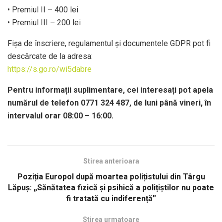
• Premiul II – 400 lei
• Premiul III – 200 lei
Fișa de înscriere, regulamentul și documentele GDPR pot fi
descărcate de la adresa:
https://s.go.ro/wi5dabre
Pentru informații suplimentare, cei interesați pot apela
numărul de telefon 0771 324 487, de luni până vineri, în
intervalul orar 08:00 – 16:00.
Stirea anterioara
Poziția Europol după moartea polițistului din Târgu
Lăpuș: „Sănătatea fizică și psihică a polițiștilor nu poate
fi tratată cu indiferență”
Stirea urmatoare