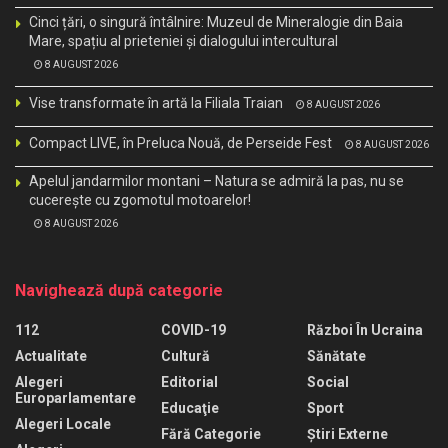
Cinci țări, o singură întâlnire: Muzeul de Mineralogie din Baia
Mare, spațiu al prieteniei și dialogului intercultural
8 AUGUST 2026
Vise transformate în artă la Filiala Traian
8 AUGUST 2026
Compact LIVE, în Preluca Nouă, de Perseide Fest
8 AUGUST 2026
Apelul jandarmilor montani – Natura se admiră la pas, nu se
cucerește cu zgomotul motoarelor!
8 AUGUST 2026
Navighează după categorie
112
COVID-19
Război În Ucraina
Actualitate
Cultură
Sănătate
Alegeri
Editorial
Social
Europarlamentare
Educaţie
Sport
Alegeri Locale
Fără Categorie
Știri Externe