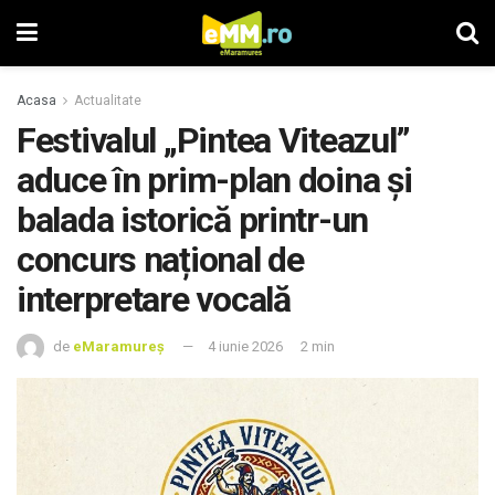
Acasa
Actualitate
Festivalul „Pintea Viteazul”
aduce în prim-plan doina și
balada istorică printr-un
concurs național de
interpretare vocală
de
eMaramureș
4 iunie 2026
2 min