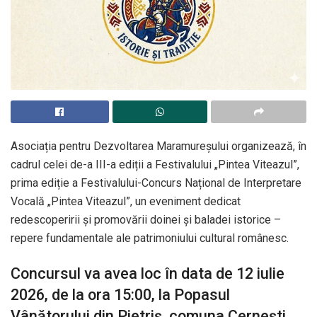
Asociația pentru Dezvoltarea Maramureșului organizează, în
cadrul celei de-a III-a ediții a Festivalului „Pintea Viteazul”,
prima ediție a Festivalului-Concurs Național de Interpretare
Vocală „Pintea Viteazul”, un eveniment dedicat
redescoperirii și promovării doinei și baladei istorice –
repere fundamentale ale patrimoniului cultural românesc.
Concursul va avea loc în data de 12 iulie
2026, de la ora 15:00, la Popasul
Vânătorului din Pietriș, comuna Cernești,