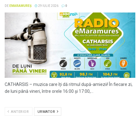
DE
EMARAMUREȘ
29 IULIE 2026
0
CATHARSIS – muzica care îți dă ritmul după-amiezii! În fiecare zi,
de luni până vineri, între orele 16:00 și 17:00,...
ANTERIOR
URMATOR