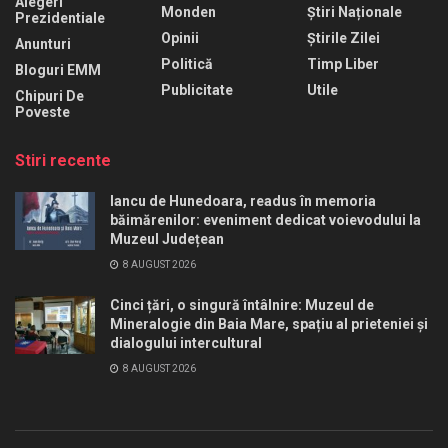
Alegeri
Monden
Știri Naționale
Prezidentiale
Opinii
Știrile Zilei
Anunturi
Politică
Timp Liber
Bloguri EMM
Publicitate
Utile
Chipuri De
Poveste
Stiri recente
Iancu de Hunedoara, readus în memoria
băimărenilor: eveniment dedicat voievodului la
Muzeul Județean
8 AUGUST 2026
Cinci țări, o singură întâlnire: Muzeul de
Mineralogie din Baia Mare, spațiu al prieteniei și
dialogului intercultural
8 AUGUST 2026