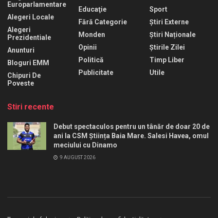
Europarlamentare
Educaţie
Sport
Alegeri Locale
Fără Categorie
Știri Externe
Alegeri
Monden
Știri Naționale
Prezidentiale
Opinii
Știrile Zilei
Anunturi
Politică
Timp Liber
Bloguri EMM
Publicitate
Utile
Chipuri De
Poveste
Stiri recente
Debut spectaculos pentru un tânăr de doar 20 de
ani la CSM Știința Baia Mare. Salesi Havea, omul
meciului cu Dinamo
9 AUGUST 2026