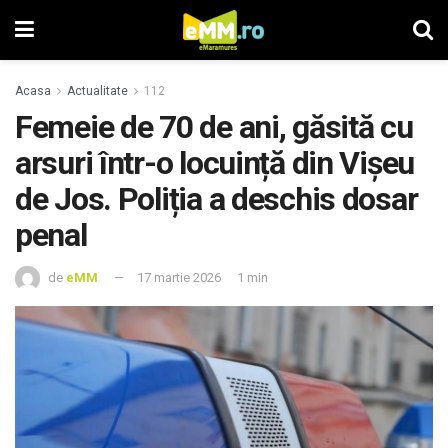
Acasa
Actualitate
112
Femeie de 70 de ani, găsită cu
arsuri într-o locuință din Vișeu
de Jos. Poliția a deschis dosar
penal
de
eMM
17 martie 2026
1 min