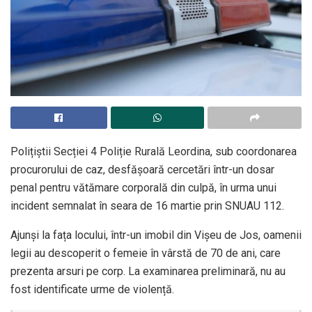
Polițiștii Secției 4 Poliție Rurală Leordina, sub coordonarea
procurorului de caz, desfășoară cercetări într-un dosar
penal pentru vătămare corporală din culpă, în urma unui
incident semnalat în seara de 16 martie prin SNUAU 112.
Ajunși la fața locului, într-un imobil din Vișeu de Jos, oamenii
legii au descoperit o femeie în vârstă de 70 de ani, care
prezenta arsuri pe corp. La examinarea preliminară, nu au
fost identificate urme de violență.