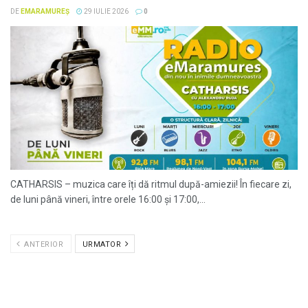
DE
EMARAMUREȘ
29 IULIE 2026
0
CATHARSIS – muzica care îți dă ritmul după-amiezii! În fiecare zi,
de luni până vineri, între orele 16:00 și 17:00,...
ANTERIOR
URMATOR