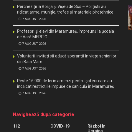
Percheziții la Borșa și Vișeu de Sus – Polițiștii au
ridicat arme, muniție, trofee și materiale pirotehnice
7 AUGUST 2026
Profesori și elevi din Maramureș, împreună la Școala
de Vară MERITO
7 AUGUST 2026
Voluntarii, invitați să aducă speranță în viața seniorilor
din Baia Mare
7 AUGUST 2026
Peste 16.000 de lei în amenzi pentru șoferii care au
încălcat restricțiile impuse de caniculă în Maramureș
7 AUGUST 2026
Navighează după categorie
112
COVID-19
Război În
Ucraina