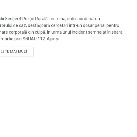
știi Secției 4 Poliție Rurală Leordina, sub coordonarea
rorului de caz, desfășoară cercetări într-un dosar penal pentru
are corporală din culpă, în urma unui incident semnalat în seara
 martie prin SNUAU 112. Ajunși ...
TESTE MAI MULT