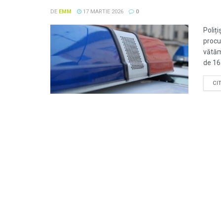
DE
EMM
17 MARTIE 2026
0
Poliți
procu
vătăm
de 16
CI