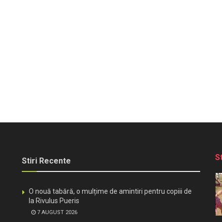
S
Stiri Recente
O nouă tabără, o mulțime de amintiri pentru copiii de
la Rivulus Pueris
7 AUGUST 2026