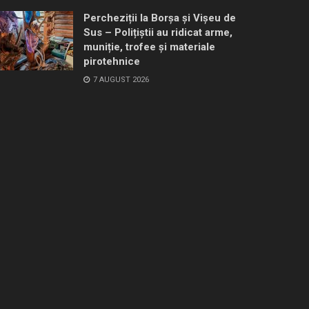
Percheziții la Borșa și Vișeu de
Sus – Polițiștii au ridicat arme,
muniție, trofee și materiale
pirotehnice
7 AUGUST 2026