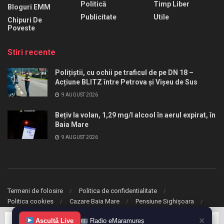
Politică
Timp Liber
Bloguri EMM
Publicitate
Utile
Chipuri De
Poveste
Stiri recente
Polițiștii, cu ochii pe traficul de pe DN 18 –
Acțiune BLITZ între Petrova și Vișeu de Sus
9 AUGUST 2026
Bețiv la volan, 1,29 mg/l alcool în aerul expirat, în
Baia Mare
9 AUGUST 2026
Termeni de folosire
Politica de confidentialitate
Politica cookies
Cazare Baia Mare
Pensiune Sighișoara
✕
Ascultă Live
Radio eMaramureș
© 2020 eMaramures. Toate drepturile rezervate.