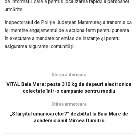
de informații, care a permis localizarea rapidă a persoanei
urmărite.
Inspectoratul de Poliție Județean Maramureș a transmis că
își menține angajamentul de a acționa ferm pentru punerea
în executare a mandatelor emise de instanțe și pentru
asigurarea siguranței comunității.
Stirea anterioara
VITAL Baia Mare: peste 310 kg de deșeuri electronice
colectate într-o campanie pentru mediu
Stirea urmatoare
„Sfârșitul umanioarelor?” dezbătut la Baia Mare de
academicianul Mircea Dumitru