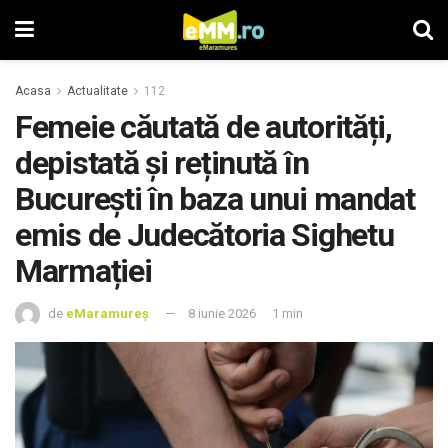
Acasa
Actualitate
112
Femeie căutată de autorități,
depistată și reținută în
București în baza unui mandat
emis de Judecătoria Sighetu
Marmației
de
eMaramureș
8 iunie 2026
1 min