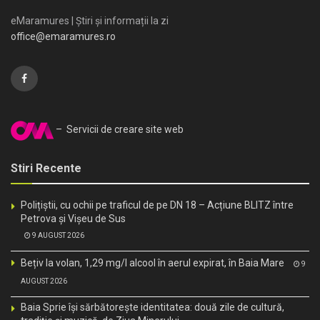
eMaramures | Știri și informații la zi
office@emaramures.ro
– Servicii de creare site web
Stiri Recente
Polițiștii, cu ochii pe traficul de pe DN 18 – Acțiune BLITZ între
Petrova și Vișeu de Sus
9 AUGUST 2026
Bețiv la volan, 1,29 mg/l alcool în aerul expirat, în Baia Mare
9
AUGUST 2026
Baia Sprie își sărbătorește identitatea: două zile de cultură,