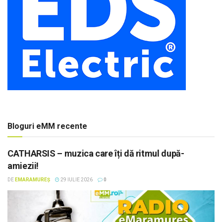
Bloguri eMM recente
CATHARSIS – muzica care îți dă ritmul după-
amiezii!
DE
EMARAMUREȘ
29 IULIE 2026
0