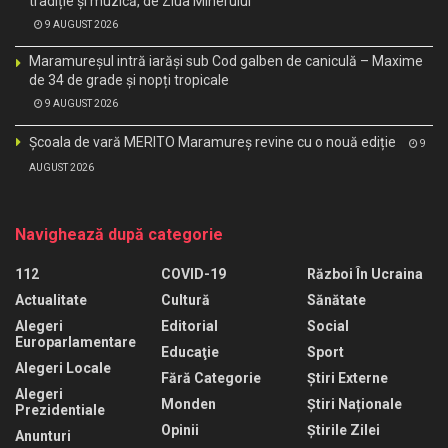
tradiție și muzică, de Ziua Minerului
9 AUGUST 2026
Maramureșul intră iarăși sub Cod galben de caniculă – Maxime
de 34 de grade și nopți tropicale
9 AUGUST 2026
Școala de vară MERITO Maramureș revine cu o nouă ediție
9
AUGUST 2026
Navighează după categorie
112
COVID-19
Război În Ucraina
Actualitate
Cultură
Sănătate
Alegeri
Editorial
Social
Europarlamentare
Educaţie
Sport
Alegeri Locale
Fără Categorie
Știri Externe
Alegeri
Monden
Știri Naționale
Prezidentiale
Opinii
Știrile Zilei
Anunturi