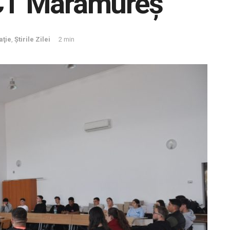
T Maramureș
aţie
,
Știrile Zilei
2 min