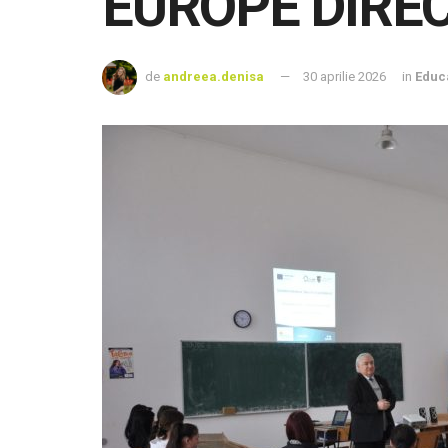
EUROPE DIREC
de
andreea.denisa
30 aprilie 2026
in
Educ