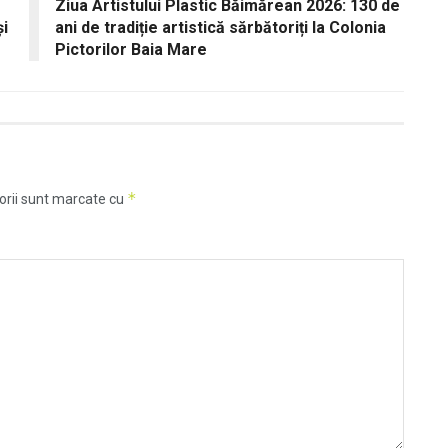
Ziua Artistului Plastic Băimărean 2026: 130 de
și
ani de tradiție artistică sărbătoriți la Colonia
Pictorilor Baia Mare
*
orii sunt marcate cu