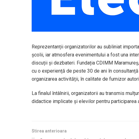
Reprezentanții organizatorilor au subliniat import
școlii, iar atmosfera evenimentului a fost una inter
discuții și dezbateri.
Fundația CDIMM Maramureș
cu o experiență de peste 30 de ani în consultanță ș
organizarea activității, în calitate de furnizor aut
La finalul întâlnirii, organizatorii au transmis mul
didactice implicate și elevilor pentru participarea
Stirea anterioara