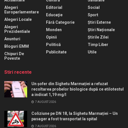
Alegeri
Editorial
Social
Europarlamentare
Educaţie
Sport
Alegeri Locale
Fără Categorie
Știri Externe
Alegeri
Monden
Știri Naționale
Prezidentiale
Opinii
Știrile Zilei
Anunturi
Politică
Timp Liber
Bloguri EMM
Publicitate
Utile
Chipuri De
Poveste
Stiri recente
Un șofer din Sighetu Marmației a refuzat
recoltarea probelor biologice după ce etilotestul
a indicat 1,19 mg/l
7 AUGUST 2026
Coliziune pe DN 18, la Sighetu Marmației – Un
pasager a fost transportat la spital
7 AUGUST 2026