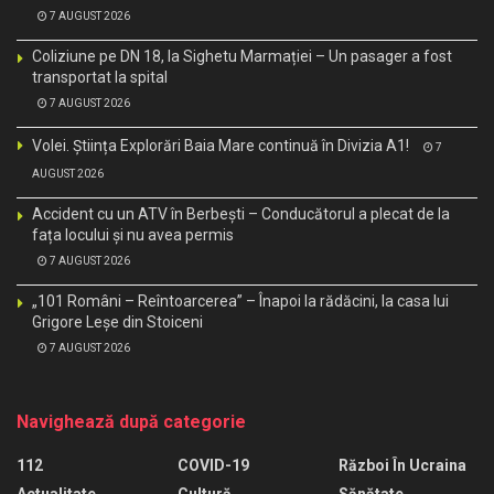
7 AUGUST 2026
Coliziune pe DN 18, la Sighetu Marmației – Un pasager a fost
transportat la spital
7 AUGUST 2026
Volei. Știința Explorări Baia Mare continuă în Divizia A1!
7
AUGUST 2026
Accident cu un ATV în Berbești – Conducătorul a plecat de la
fața locului și nu avea permis
7 AUGUST 2026
„101 Români – Reîntoarcerea” – Înapoi la rădăcini, la casa lui
Grigore Leșe din Stoiceni
7 AUGUST 2026
Navighează după categorie
112
COVID-19
Război În Ucraina
Actualitate
Cultură
Sănătate