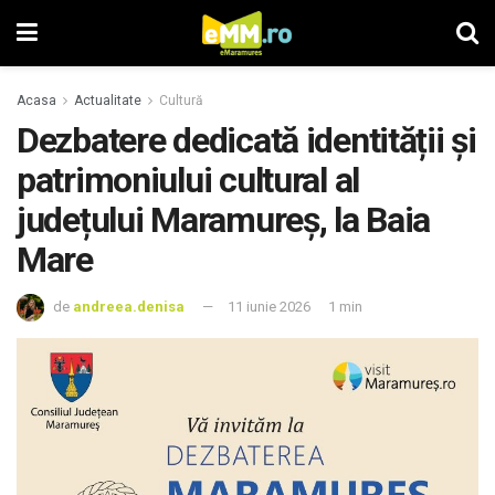
Acasa
Actualitate
Cultură
Dezbatere dedicată identității și
patrimoniului cultural al
județului Maramureș, la Baia
Mare
de
andreea.denisa
11 iunie 2026
1 min