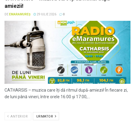
amiezii!
DE
EMARAMUREȘ
29 IULIE 2026
0
CATHARSIS – muzica care îți dă ritmul după-amiezii! În fiecare zi,
de luni până vineri, între orele 16:00 și 17:00,...
ANTERIOR
URMATOR