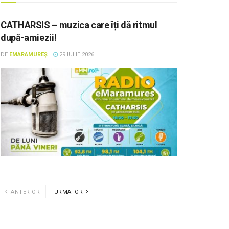
CATHARSIS – muzica care îți dă ritmul
după-amiezii!
DE
EMARAMUREȘ
29 IULIE 2026
ANTERIOR
URMATOR