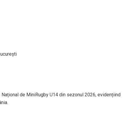
ucurești
ui Național de MiniRugby U14 din sezonul 2026, evidențiind
ânia.