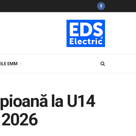
ILE EMM
mpioană la U14
y 2026