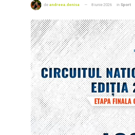
de
andreea.denisa
8 iunie 2026
in
Sport