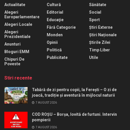
Actualitate
Cultură
Sănătate
Alegeri
Editorial
Social
Europarlamentare
Educaţie
Sport
Alegeri Locale
Fără Categorie
Știri Externe
Alegeri
Monden
Știri Naționale
Prezidentiale
Opinii
Știrile Zilei
Anunturi
Politică
Timp Liber
Bloguri EMM
Publicitate
Utile
Chipuri De
Poveste
Stiri recente
Tabără de zi pentru copii, la Ferești – O zi de
joacă, tradiție și aventură în mijlocul naturii
7 AUGUST 2026
COD ROȘU – Borșa, lovită de furtuni. Intervin
pompierii
7 AUGUST 2026