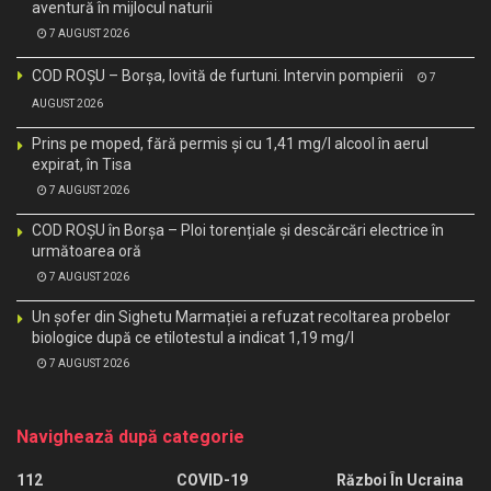
aventură în mijlocul naturii
7 AUGUST 2026
COD ROȘU – Borșa, lovită de furtuni. Intervin pompierii
7
AUGUST 2026
Prins pe moped, fără permis și cu 1,41 mg/l alcool în aerul
expirat, în Tisa
7 AUGUST 2026
COD ROȘU în Borșa – Ploi torențiale și descărcări electrice în
următoarea oră
7 AUGUST 2026
Un șofer din Sighetu Marmației a refuzat recoltarea probelor
biologice după ce etilotestul a indicat 1,19 mg/l
7 AUGUST 2026
Navighează după categorie
112
COVID-19
Război În Ucraina