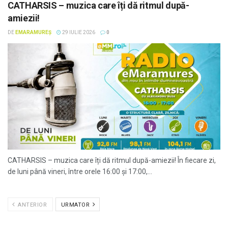
CATHARSIS – muzica care îți dă ritmul după-
amiezii!
DE
EMARAMUREȘ
29 IULIE 2026
0
CATHARSIS – muzica care îți dă ritmul după-amiezii! În fiecare zi,
de luni până vineri, între orele 16:00 și 17:00,...
ANTERIOR
URMATOR