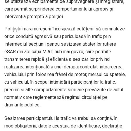
se utilizează echipamente de supraveghere și înregistrare,
care permit surprinderea comportamentului agresiv și
intervenția promptă a poliției.
Polițiștii maramureșeni încurajează cetățenii să semnaleze
orice conduită agresivă sau periculoasă în trafic prin
intermediul secțiunii pentru sesizarea abaterilor rutiere
eSAR din aplicația M.A.I, hub.mai.gov.ro, care permite
transmiterea rapidă și eficientă a sesizărilor privind
realizarea intenționată a unui derapaj controlat, întoarcerea
vehiculului prin folosirea frânei de motor, mersul cu spatele,
cu vehiculul, în scopul intimidării participanților la trafic,
precum și alte comportamente similare prevăzute de actul
normativ care reglementează regimul circulației pe
drumurile publice.
Sesizarea participantului la trafic va trebui să conțină, în
mod obligatoriu, datele acestuia de identificare, declarație