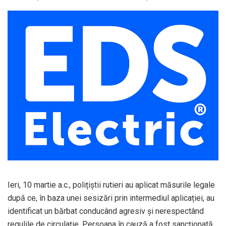
Ieri, 10 martie a.c., polițiștii rutieri au aplicat măsurile legale
după ce, în baza unei sesizări prin intermediul aplicației, au
identificat un bărbat conducând agresiv și nerespectând
regulile de circulație. Persoana în cauză a fost sancționată