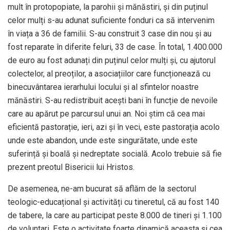
mult în protopopiate, la parohii și mănăstiri, și din puținul
celor mulți s-au adunat suficiente fonduri ca să intervenim
în viața a 36 de familii. S-au construit 3 case din nou și au
fost reparate în diferite feluri, 33 de case. În total, 1.400.000
de euro au fost adunați din puținul celor mulți și, cu ajutorul
colectelor, al preoților, a asociațiilor care funcționează cu
binecuvântarea ierarhului locului și al sfintelor noastre
mănăstiri. S-au redistribuit acești bani în funcție de nevoile
care au apărut pe parcursul unui an. Noi știm că cea mai
eficientă pastorație, ieri, azi și în veci, este pastorația acolo
unde este abandon, unde este singurătate, unde este
suferință și boală și nedreptate socială. Acolo trebuie să fie
prezent preotul Bisericii lui Hristos.
De asemenea, ne-am bucurat să aflăm de la sectorul
teologic-educațional și activități cu tineretul, că au fost 140
de tabere, la care au participat peste 8.000 de tineri și 1.100
de voluntari. Este o activitate foarte dinamică aceasta și cea