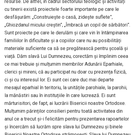
resurse. De altfel, în cadrul sectorului teologic și activități
cu tinerii există proiectele foarte importante pe care le
desfășurăm: „Construiește o casă, zidește suflete”,
„Ghiozdanul micului creștin”, „Îmbracă un copil de sărbători”.
Sunt proiecte pe care le derulăm și care vin în întâmpinarea
familiilor în dificultate și a copiilor care nu au posibilități
materiale suficiente ca să se pregătească pentru școală și
viață. Dăm slavă Lui Dumnezeu, corectăm și împlinim ceea
ce mai trebuie și mulțumim membrilor Adunării Eparhiale,
clerici și mireni, că au participat nu doar cu prezența fizică,
ci și cu interesul lor. Ei sunt cei care duc mai departe
mesajul eparhial în teritoriu, la unitățile parohiale, la parohii,
la mănăstiri sau în instituțiile în care lucrează. Ei sunt
mărturisitori, de fapt, ai lucrării Bisericii noastre Ortodoxe.
Mulțumim părinților consilieri pentru toată activitatea din
anul ce a trecut și-i felicităm pentru prezentarea rapoartelor
și încercăm să lucrăm spre slava lui Dumnezeu și binele
Bisericii Noastre Ortodoxe strămoșești. Slava lui Dumnezeu