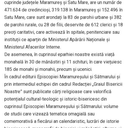
cuprinde județele Maramureș și Satu Mare, are un număr de
471.634 de credincioși, 319.138 în Maramureș și 152.496 în
Satu Mare, care sunt arondați la 83 de parohii urbane și 382
de parohii rurale, cu 28 de filii, deservite de 612 clerici și 18
preoți caritativi, care activează în spitale, penitenciare sau
instituții ce aparțin de Ministerul Apărării Naționale și
Ministerul Afacerilor Interne.
De asemenea, în cuprinsul eparhiei noastre există viață
monahală în 30 de mănăstiri și 11 schituri, în care viețuiesc
185 de monahi și monahii, precum și ucenici.
În cadrul editurii Episcopiei Maramureșului și Sătmarului și
prin intermediul echipei din cadrul Redacției „Graiul Bisericii
Noastre” sunt publicate cărți religioase care valorifică
potențialul cultural-teologic și istoric-bisericesc din
cuprinsul Episcopiei Maramureșului și Sătmarului: volume
de studii care vizează tematica omagială sau
comemorativă a fiecărui an calendaristic, lucrări de istorie