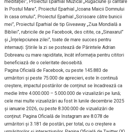
meditației”, Proiectul Eparhial Muzical „Rugăciune și cântare
în Postul Mare”, Proiectul Eparhial „Icoana Maicii Domnului
în casa omului”, Proiectul Eparhial „Scrisoare către bunicii
mei”, Proiectul Eparhial de tip Giveaway „Ziua Mondială a
Bibliei”, rubricile de pe Facebook, des citite, ca „Sinaxarul”
și „Înțelepciunea zilei”, toate de mare succes pentru
internauți. Știrile la zi se postează de Părintele Adrian
Dobreanu cu mare rapiditate, încât informația pentru cititori
beneficiază de o celeritate deosebită.
Pagina Oficială de Facebook, cu peste 145.883 de
urmăritori și peste 75.000 de aprecieri, este în continuă
creștere, impactul postărilor de conținut se încadrează ca
medie între 4.000.000 – 5.000.000 de vizualizări pe lună;
cele mai multe vizualizări au fost în lunile decembrie 2025
și ianuarie 2026, cu peste 8.300.000 de vizualizări de
conținut. Pagina Oficială de Instagram are 8.078 de
urmăritori și 3.181 de postări, per total, cu o creștere a
urmăritorilor și interacțiunilor, Pagina Oficială de Twitter (X),