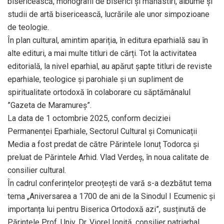
bisericească, monografii de biserici și mănăstiri, albume și
studii de artă bisericească, lucrările ale unor simpozioane
de teologie.
În plan cultural, amintim apariția, în editura eparhială sau în
alte edituri, a mai multe titluri de cărți. Tot la activitatea
editorială, la nivel eparhial, au apărut șapte titluri de reviste
eparhiale, teologice și parohiale și un supliment de
spiritualitate ortodoxă în colaborare cu săptămânalul
”Gazeta de Maramureș”.
La data de 1 octombrie 2025, conform deciziei
Permanenței Eparhiale, Sectorul Cultural și Comunicații
Media a fost predat de către Părintele Ionuț Todorca și
preluat de Părintele Arhid. Vlad Verdeș, în noua calitate de
consilier cultural.
În cadrul conferințelor preoțești de vară s-a dezbătut tema
tema „Aniversarea a 1700 de ani de la Sinodul I Ecumenic și
importanța lui pentru Biserica Ortodoxă azi”, susținută de
Părintele Prof. Univ. Dr. Viorel Ioniță, consilier patriarhal