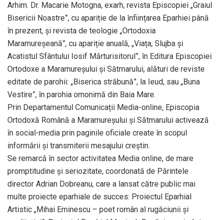
Arhim. Dr. Macarie Motogna, exarh, revista Episcopiei „Graiul
Bisericii Noastre”, cu apariție de la înființarea Eparhiei până
în prezent, și revista de teologie „Ortodoxia
Maramureșeană”, cu apariție anuală, „Viața, Slujba și
Acatistul Sfântului Iosif Mărturisitorul”, în Editura Episcopiei
Ortodoxe a Maramureșului și Sătmarului, alături de reviste
editate de parohii: „Biserica străbună”, la Ieud, sau „Buna
Vestire”, în parohia omonimă din Baia Mare.
Prin Departamentul Comunicații Media-online, Episcopia
Ortodoxă Română a Maramureșului și Sătmarului activează
în social-media prin paginile oficiale create în scopul
informării și transmiterii mesajului creștin.
Se remarcă în sector activitatea Media online, de mare
promptitudine și seriozitate, coordonată de Părintele
director Adrian Dobreanu, care a lansat către public mai
multe proiecte eparhiale de succes: Proiectul Eparhial
Artistic „Mihai Eminescu – poet român al rugăciunii și