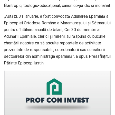
filantropic, teologic-educațional, canonico-juridic și monahal.
„Astăzi, 31 ianuarie, a fost convocată Adunarea Eparhială a
Episcopiei Ortodoxe Române a Maramureșului și Sătmarului
pentru o întâlnire anuală de bilanț. Cei 30 de membri ai
Adunării Eparhiale, clerici și mireni, au răspuns cu bucurie
chemării noastre ca să asculte rapoartele de activitate
prezentate de responsabilii, coordonatorii sau consilierii
sectoarelor din administrația eparhială”, a spus Preasfințitul
Părinte Episcop Iustin.