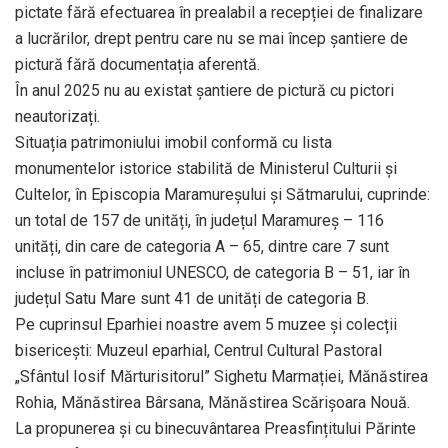
pictate fără efectuarea în prealabil a recepției de finalizare
a lucrărilor, drept pentru care nu se mai încep șantiere de
pictură fără documentația aferentă.
În anul 2025 nu au existat șantiere de pictură cu pictori
neautorizați.
Situația patrimoniului imobil conformă cu lista
monumentelor istorice stabilită de Ministerul Culturii și
Cultelor, în Episcopia Maramureșului și Sătmarului, cuprinde:
un total de 157 de unități, în județul Maramureș – 116
unități, din care de categoria A – 65, dintre care 7 sunt
incluse în patrimoniul UNESCO, de categoria B – 51, iar în
județul Satu Mare sunt 41 de unități de categoria B.
Pe cuprinsul Eparhiei noastre avem 5 muzee și colecții
bisericești: Muzeul eparhial, Centrul Cultural Pastoral
„Sfântul Iosif Mărturisitorul” Sighetu Marmației, Mănăstirea
Rohia, Mănăstirea Bârsana, Mănăstirea Scărișoara Nouă.
La propunerea și cu binecuvântarea Preasfințitului Părinte