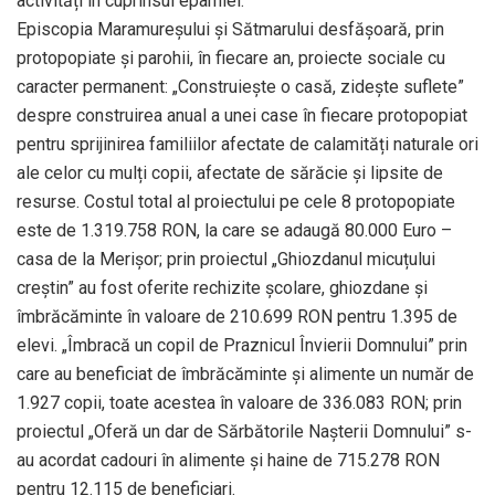
activități în cuprinsul eparhiei.
Episcopia Maramureșului și Sătmarului desfășoară, prin
protopopiate și parohii, în fiecare an, proiecte sociale cu
caracter permanent: „Construiește o casă, zidește suflete”
despre construirea anual a unei case în fiecare protopopiat
pentru sprijinirea familiilor afectate de calamități naturale ori
ale celor cu mulți copii, afectate de sărăcie și lipsite de
resurse. Costul total al proiectului pe cele 8 protopopiate
este de 1.319.758 RON, la care se adaugă 80.000 Euro –
casa de la Merișor; prin proiectul „Ghiozdanul micuțului
creștin” au fost oferite rechizite școlare, ghiozdane și
îmbrăcăminte în valoare de 210.699 RON pentru 1.395 de
elevi. „Îmbracă un copil de Praznicul Învierii Domnului” prin
care au beneficiat de îmbrăcăminte și alimente un număr de
1.927 copii, toate acestea în valoare de 336.083 RON; prin
proiectul „Oferă un dar de Sărbătorile Nașterii Domnului” s-
au acordat cadouri în alimente și haine de 715.278 RON
pentru 12.115 de beneficiari.