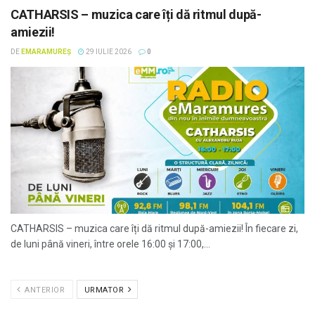
CATHARSIS – muzica care îți dă ritmul după-
amiezii!
DE
EMARAMUREȘ
29 IULIE 2026
0
CATHARSIS – muzica care îți dă ritmul după-amiezii! În fiecare zi,
de luni până vineri, între orele 16:00 și 17:00,...
ANTERIOR
URMATOR