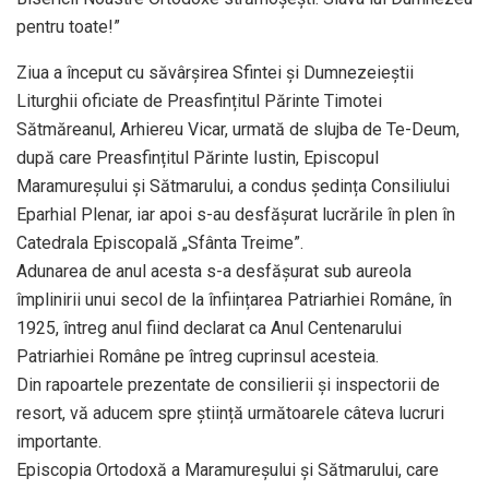
pentru toate!”
Ziua a început cu săvârșirea Sfintei și Dumnezeieștii
Liturghii oficiate de Preasfințitul Părinte Timotei
Sătmăreanul, Arhiereu Vicar, urmată de slujba de Te-Deum,
după care Preasfințitul Părinte Iustin, Episcopul
Maramureșului și Sătmarului, a condus ședința Consiliului
Eparhial Plenar, iar apoi s-au desfășurat lucrările în plen în
Catedrala Episcopală „Sfânta Treime”.
Adunarea de anul acesta s-a desfășurat sub aureola
împlinirii unui secol de la înființarea Patriarhiei Române, în
1925, întreg anul fiind declarat ca Anul Centenarului
Patriarhiei Române pe întreg cuprinsul acesteia.
Din rapoartele prezentate de consilierii și inspectorii de
resort, vă aducem spre știință următoarele câteva lucruri
importante.
Episcopia Ortodoxă a Maramureşului şi Sătmarului, care