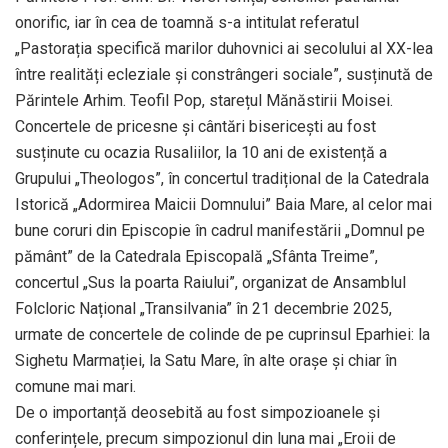
onorific, iar în cea de toamnă s-a intitulat referatul
„Pastorația specifică marilor duhovnici ai secolului al XX-lea
între realități ecleziale și constrângeri sociale”, susținută de
Părintele Arhim. Teofil Pop, starețul Mănăstirii Moisei.
Concertele de pricesne și cântări bisericești au fost
susținute cu ocazia Rusaliilor, la 10 ani de existență a
Grupului „Theologos”, în concertul tradițional de la Catedrala
Istorică „Adormirea Maicii Domnului” Baia Mare, al celor mai
bune coruri din Episcopie în cadrul manifestării „Domnul pe
pământ” de la Catedrala Episcopală „Sfânta Treime”,
concertul „Sus la poarta Raiului”, organizat de Ansamblul
Folcloric Național „Transilvania” în 21 decembrie 2025,
urmate de concertele de colinde de pe cuprinsul Eparhiei: la
Sighetu Marmației, la Satu Mare, în alte orașe și chiar în
comune mai mari.
De o importanță deosebită au fost simpozioanele și
conferințele, precum simpozionul din luna mai „Eroii de