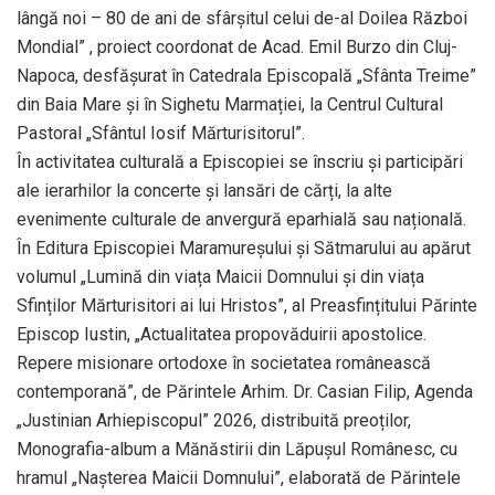
lângă noi – 80 de ani de sfârșitul celui de-al Doilea Război
Mondial” , proiect coordonat de Acad. Emil Burzo din Cluj-
Napoca, desfășurat în Catedrala Episcopală „Sfânta Treime”
din Baia Mare și în Sighetu Marmației, la Centrul Cultural
Pastoral „Sfântul Iosif Mărturisitorul”.
În activitatea culturală a Episcopiei se înscriu și participări
ale ierarhilor la concerte și lansări de cărți, la alte
evenimente culturale de anvergură eparhială sau națională.
În Editura Episcopiei Maramureșului și Sătmarului au apărut
volumul „Lumină din viața Maicii Domnului și din viața
Sfinților Mărturisitori ai lui Hristos”, al Preasfințitului Părinte
Episcop Iustin, „Actualitatea propovăduirii apostolice.
Repere misionare ortodoxe în societatea românească
contemporană”, de Părintele Arhim. Dr. Casian Filip, Agenda
„Justinian Arhiepiscopul” 2026, distribuită preoților,
Monografia-album a Mănăstirii din Lăpușul Românesc, cu
hramul „Nașterea Maicii Domnului”, elaborată de Părintele