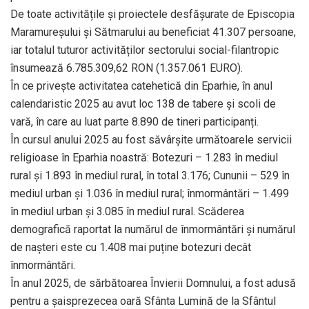
De toate activitățile și proiectele desfășurate de Episcopia
Maramureșului și Sătmarului au beneficiat 41.307 persoane,
iar totalul tuturor activităților sectorului social-filantropic
însumează 6.785.309,62 RON (1.357.061 EURO).
În ce privește activitatea catehetică din Eparhie, în anul
calendaristic 2025 au avut loc 138 de tabere și scoli de
vară, în care au luat parte 8.890 de tineri participanți.
În cursul anului 2025 au fost săvârșite următoarele servicii
religioase în Eparhia noastră: Botezuri – 1.283 în mediul
rural și 1.893 în mediul rural, în total 3.176; Cununii – 529 în
mediul urban și 1.036 în mediul rural; înmormântări – 1.499
în mediul urban și 3.085 în mediul rural. Scăderea
demografică raportat la numărul de înmormântări și numărul
de nașteri este cu 1.408 mai puține botezuri decât
înmormântări.
În anul 2025, de sărbătoarea Învierii Domnului, a fost adusă
pentru a șaisprezecea oară Sfânta Lumină de la Sfântul