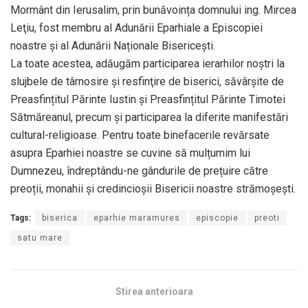
Mormânt din Ierusalim, prin bunăvoința domnului ing. Mircea
Leţiu, fost membru al Adunării Eparhiale a Episcopiei
noastre și al Adunării Naționale Bisericești.
La toate acestea, adăugăm participarea ierarhilor noștri la
slujbele de târnosire și resfinţire de biserici, săvârșite de
Preasfințitul Părinte Iustin și Preasfințitul Părinte Timotei
Sătmăreanul, precum și participarea la diferite manifestări
cultural-religioase. Pentru toate binefacerile revărsate
asupra Eparhiei noastre se cuvine să mulțumim lui
Dumnezeu, îndreptându-ne gândurile de prețuire către
preoții, monahii și credincioșii Bisericii noastre strămoșești.
Tags:
biserica
eparhie maramures
episcopie
preoti
satu mare
Stirea anterioara