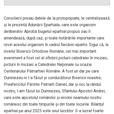
Consilierii preiau datele de la protopopiate, le centralizează
și le prezintă Adunării Eparhiale, care este organism
deliberativ. Aprobă bugetul eparhial propus sau îl
amendează, după caz, și toate hotărârile importante care
revin acestui organism în cadrul fiecărei eparhii. Sigur că, la
nivelul Bisericii Ortodoxe Române, cel mai important
eveniment a fost cel al sfințirii picturii catedralei în mozaic,
picturii în mozaic a Catedralei Naționale cu ocazia
Centenarului Patriarhiei Române. A fost un dar pe care
Dumnezeu ni l-a făcut și conducătorul Bisericii noastre,
Preafericitul Părinte Patriarh Daniel, dar și noi, la rândul
nostru, l-am făcut lui Dumnezeu, Sfântului Apostol Andrei,
care este apostolul românilor și eroilor neamului nostru
românesc din toate timpurile și din toate locurile. Bilanțul
eparhial pe anul 2025 este unul lucrător. S-a lucrat foarte