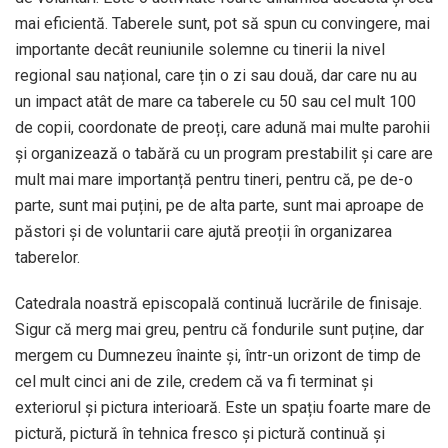
mai eficientă. Taberele sunt, pot să spun cu convingere, mai
importante decât reuniunile solemne cu tinerii la nivel
regional sau național, care țin o zi sau două, dar care nu au
un impact atât de mare ca taberele cu 50 sau cel mult 100
de copii, coordonate de preoți, care adună mai multe parohii
și organizează o tabără cu un program prestabilit și care are
mult mai mare importanță pentru tineri, pentru că, pe de-o
parte, sunt mai puțini, pe de alta parte, sunt mai aproape de
păstori și de voluntarii care ajută preoții în organizarea
taberelor.
Catedrala noastră episcopală continuă lucrările de finisaje.
Sigur că merg mai greu, pentru că fondurile sunt puține, dar
mergem cu Dumnezeu înainte și, într-un orizont de timp de
cel mult cinci ani de zile, credem că va fi terminat și
exteriorul și pictura interioară. Este un spațiu foarte mare de
pictură, pictură în tehnica fresco și pictură continuă și