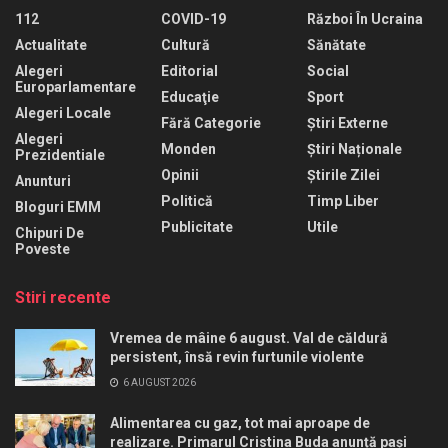
112
COVID-19
Război În Ucraina
Actualitate
Cultură
Sănătate
Alegeri
Editorial
Social
Europarlamentare
Educaţie
Sport
Alegeri Locale
Fără Categorie
Știri Externe
Alegeri
Monden
Știri Naționale
Prezidentiale
Opinii
Știrile Zilei
Anunturi
Politică
Timp Liber
Bloguri EMM
Publicitate
Utile
Chipuri De
Poveste
Stiri recente
Vremea de mâine 6 august. Val de căldură
persistent, însă revin furtunile violente
6 AUGUST 2026
Alimentarea cu gaz, tot mai aproape de
realizare. Primarul Cristina Buda anunță pași