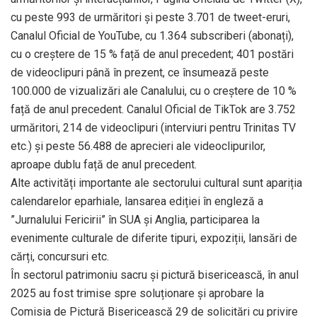
cu peste 993 de urmăritori și peste 3.701 de tweet-eruri,
Canalul Oficial de YouTube, cu 1.364 subscriberi (abonați),
cu o creștere de 15 % față de anul precedent; 401 postări
de videoclipuri până în prezent, ce însumează peste
100.000 de vizualizări ale Canalului, cu o creștere de 10 %
față de anul precedent. Canalul Oficial de TikTok are 3.752
urmăritori, 214 de videoclipuri (interviuri pentru Trinitas TV
etc.) și peste 56.488 de aprecieri ale videoclipurilor,
aproape dublu față de anul precedent.
Alte activități importante ale sectorului cultural sunt apariția
calendarelor eparhiale, lansarea ediției în engleză a
”Jurnalului Fericirii” în SUA și Anglia, participarea la
evenimente culturale de diferite tipuri, expoziții, lansări de
cărți, concursuri etc.
În sectorul patrimoniu sacru și pictură bisericească, în anul
2025 au fost trimise spre soluționare și aprobare la
Comisia de Pictură Bisericească 29 de solicitări cu privire