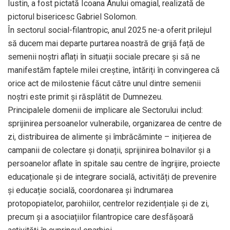
Iustin, a fost pictată Icoana Anului omagial, realizată de
pictorul bisericesc Gabriel Solomon.
În sectorul social-filantropic, anul 2025 ne-a oferit prilejul
să ducem mai departe purtarea noastră de grijă față de
semenii noștri aflați în situații sociale precare și să ne
manifestăm faptele milei creștine, întăriți în convingerea că
orice act de milostenie făcut către unul dintre semenii
noștri este primit și răsplătit de Dumnezeu.
Principalele domenii de implicare ale Sectorului includ:
sprijinirea persoanelor vulnerabile, organizarea de centre de
zi, distribuirea de alimente și îmbrăcăminte – inițierea de
campanii de colectare și donații, sprijinirea bolnavilor și a
persoanelor aflate în spitale sau centre de îngrijire, proiecte
educaționale și de integrare socială, activități de prevenire
și educație socială, coordonarea și îndrumarea
protopopiatelor, parohiilor, centrelor rezidențiale și de zi,
precum și a asociațiilor filantropice care desfășoară