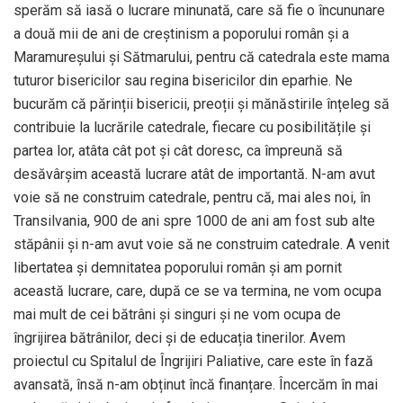
sperăm să iasă o lucrare minunată, care să fie o încununare
a două mii de ani de creștinism a poporului român și a
Maramureșului și Sătmarului, pentru că catedrala este mama
tuturor bisericilor sau regina bisericilor din eparhie. Ne
bucurăm că părinții bisericii, preoții și mănăstirile înțeleg să
contribuie la lucrările catedrale, fiecare cu posibilitățile și
partea lor, atâta cât pot și cât doresc, ca împreună să
desăvârșim această lucrare atât de importantă. N-am avut
voie să ne construim catedrale, pentru că, mai ales noi, în
Transilvania, 900 de ani spre 1000 de ani am fost sub alte
stăpânii și n-am avut voie să ne construim catedrale. A venit
libertatea și demnitatea poporului român și am pornit
această lucrare, care, după ce se va termina, ne vom ocupa
mai mult de cei bătrâni și singuri și ne vom ocupa de
îngrijirea bătrânilor, deci și de educația tinerilor. Avem
proiectul cu Spitalul de Îngrijiri Paliative, care este în fază
avansată, însă n-am obținut încă finanțare. Încercăm în mai