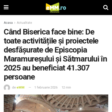
Acasa
Actualitate
Când Biserica face bine: De
toate activitățile și proiectele
desfășurate de Episcopia
Maramureșului și Sătmarului în
2025 au beneficiat 41.307
persoane
de
eMM
1 februarie 2026
12 min