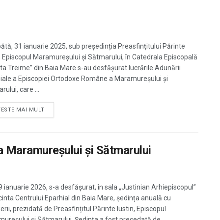
tă, 31 ianuarie 2025, sub președinția Preasfințitului Părinte
n, Episcopul Maramureșului și Sătmarului, în Catedrala Episcopală
ta Treime” din Baia Mare s-au desfășurat lucrările Adunării
iale a Episcopiei Ortodoxe Române a Maramureșului și
ului, care ...
TESTE MAI MULT
ia Maramureșului și Sătmarului
29 ianuarie 2026, s-a desfășurat, în sala „Justinian Arhiepiscopul”
ncinta Centrului Eparhial din Baia Mare, ședința anuală cu
erii, prezidată de Preasfințitul Părinte Iustin, Episcopul
ureșului și Sătmarului. Ședința a fost precedată de ...