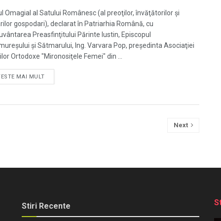
l Omagial al Satului Românesc (al preoţilor, învăţătorilor şi
rilor gospodari), declarat în Patriarhia Română, cu
uvântarea Preasfinţitului Părinte Iustin, Episcopul
ureşului şi Sătmarului, Ing. Varvara Pop, preşedinta Asociaţiei
lor Ortodoxe "Mironosiţele Femei" din ...
TESTE MAI MULT
Next
S
Stiri Recente