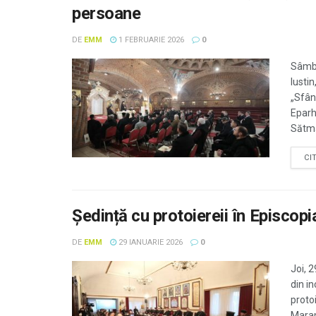
persoane
DE
EMM
1 FEBRUARIE 2026
0
Sâmbă
Iusti
„Sfân
Eparh
Sătmar
CI
Ședință cu protoiereii în Episcop
DE
EMM
29 IANUARIE 2026
0
Joi, 
din i
protoi
Maram