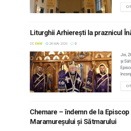
CI
Liturghii Arhiereşti la praznicul 
DE
EMM
28 MAI 2020
0
Joi, 
şi Să
Episc
înconj
CI
Chemare – îndemn de la Episcop că
Maramureșului și Sătmarului