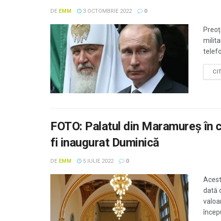
DE
EMM
3 OCTOMBRIE 2022
0
Preoți
milita
telefo
CI
FOTO: Palatul din Maramureș în c
fi inaugurat Duminică
DE
EMM
5 IULIE 2022
0
Acest
dată 
valoar
începu