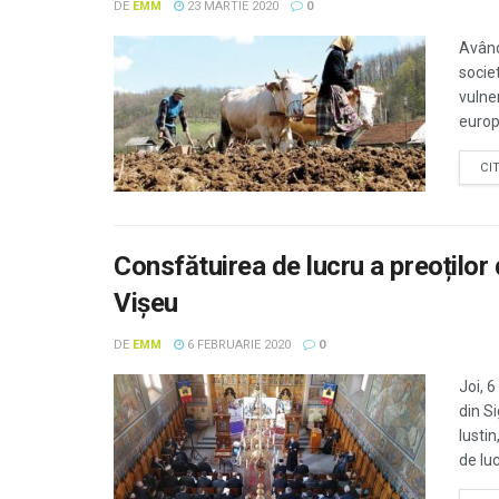
DE
EMM
23 MARTIE 2020
0
Având
socie
vulner
europe
CI
Consfătuirea de lucru a preoților 
Vișeu
DE
EMM
6 FEBRUARIE 2020
0
Joi, 
din S
Iusti
de luc