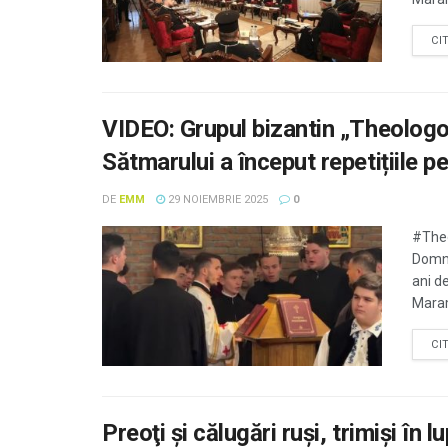
CI
VIDEO: Grupul bizantin „Theologo
Sătmarului a început repetițiile p
DE
EMM
29 NOIEMBRIE 2025
0
#Theo
Domnu
ani de
Maram
CI
Preoţi şi călugări ruşi, trimişi în l