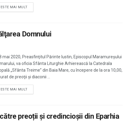
TESTE MAI MULT
Înălţarea Domnului
28 mai 2020, Preasfinţitul Părinte Iustin, Episcopul Maramureşului
tmarului, va oficia Sfânta Liturghie Arhierească la Catedrala
opală „Sfânta Treime” din Baia Mare, cu începere de la ora 10,00,
urat de preoţii şi diaconii ...
TESTE MAI MULT
tre preoții și credincioșii din Eparhia