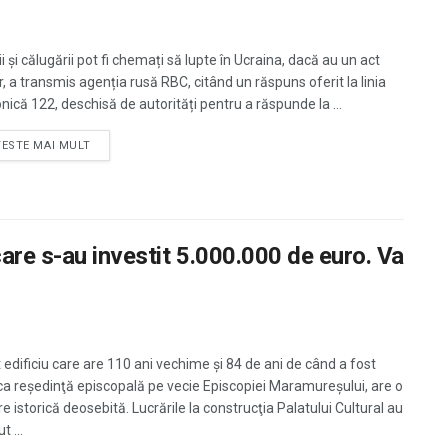
i și călugării pot fi chemați să lupte în Ucraina, dacă au un act
r, a transmis agenția rusă RBC, citând un răspuns oferit la linia
nică 122, deschisă de autorități pentru a răspunde la ...
TESTE MAI MULT
are s-au investit 5.000.000 de euro. Va
 edificiu care are 110 ani vechime şi 84 de ani de când a fost
ca reşedinţă episcopală pe vecie Episcopiei Maramureşului, are o
e istorică deosebită. Lucrările la construcţia Palatului Cultural au
t ...