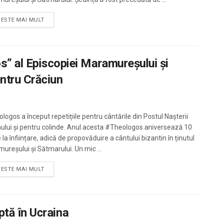
TESTE MAI MULT
s” al Episcopiei Maramureşului şi
entru Crăciun
logos a început repetițiile pentru cântările din Postul Nașterii
lui și pentru colinde. Anul acesta #Theologos aniversează 10
 la înființare, adică de propovăduire a cântului bizantin în ținutul
ureșului și Sătmarului. Un mic ...
TESTE MAI MULT
uptă în Ucraina