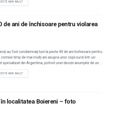
TESTE MAI MULT
0 de ani de închisoare pentru violarea
reoţi au fost condamnaţi luni la peste 40 de ani închisoare pentru
ri comise timp de mai mulţi ani asupra unor copii surzi într-un
ut specializat din Argentina, potrivit unei decizii anunţate de un ...
TESTE MAI MULT
 în localitatea Boiereni – foto