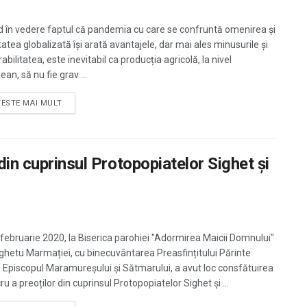
 în vedere faptul că pandemia cu care se confruntă omenirea și
tatea globalizată își arată avantajele, dar mai ales minusurile și
abilitatea, este inevitabil ca producția agricolă, la nivel
an, să nu fie grav ...
TESTE MAI MULT
din cuprinsul Protopopiatelor Sighet și
6 februarie 2020, la Biserica parohiei "Adormirea Maicii Domnului"
ighetu Marmației, cu binecuvântarea Preasfințitului Părinte
n, Episcopul Maramureșului și Sătmarului, a avut loc consfătuirea
ru a preoților din cuprinsul Protopopiatelor Sighet și ...