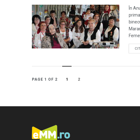
În Anu
prima
binec
Maram
Femei
CI
1
2
PAGE 1 OF 2