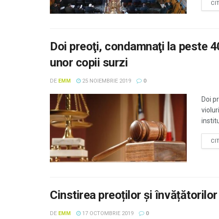
CI
Doi preoţi, condamnaţi la peste 4
unor copii surzi
DE
EMM
25 NOIEMBRIE 2019
0
Doi p
violu
instit
CI
Cinstirea preoților și învățătorilor
DE
EMM
17 OCTOMBRIE 2019
0